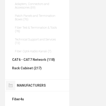
Adapters, Connectors and
Accessories (69)
Patch Panels and Termination
Boxes (76)
Fiber Test & Termination & Tools
(78)
Technical Support and Services
(12)
Fiber Optik Kablo Kanalı (7)
CAT6 - CAT7 Network (118)
Rack Cabinet (217)
MANUFACTURERS
Fiber4u