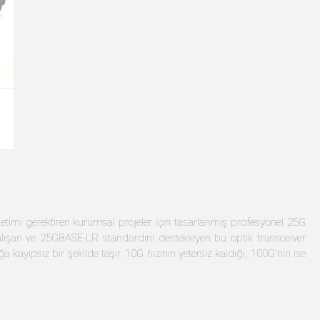
iletimi gerektiren kurumsal projeler için tasarlanmış profesyonel 25G
ışan ve 25GBASE-LR standardını destekleyen bu optik transceiver
kayıpsız bir şekilde taşır. 10G hızının yetersiz kaldığı, 100G'nin ise