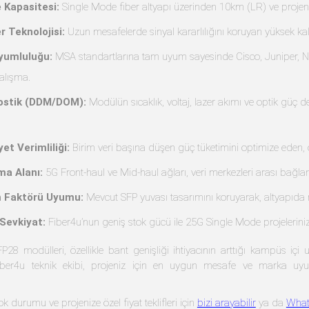
 Kapasitesi:
Single Mode fiber altyapı üzerinden 10km (LR) ve projeni
r Teknolojisi:
Uzun mesafelerde sinyal kararlılığını koruyan yüksek kali
yumluluğu:
MSA standartlarına tam uyum sayesinde Cisco, Juniper, Nokia,
alışma.
nostik (DDM/DOM):
Modülün sıcaklık, voltaj, lazer akımı ve optik güç de
yet Verimliliği:
Birim veri başına düşen güç tüketimini optimize eden, 
ma Alanı:
5G Front-haul ve Mid-haul ağları, veri merkezleri arası bağlan
m Faktörü Uyumu:
Mevcut SFP yuvası tasarımını koruyarak, altyapıda r
 Sevkiyat:
Fiber4u’nun geniş stok gücü ile 25G Single Mode projelerin
8 modülleri, özellikle bant genişliği ihtiyacının arttığı kampüs içi 
 Fiber4u teknik ekibi, projeniz için en uygun mesafe ve marka uyu
tok durumu ve projenize özel fiyat teklifleri için
bizi arayabilir
ya da
What