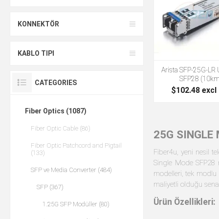
KONNEKTÖR
KABLO TIPI
Arista SFP-25G-LR
SFP28 (10km
CATEGORIES
$102.48 excl
Fiber Optics (1087)
Fiber Optic Cable (86)
25G SINGLE
Fiber Optic Patchcord and Pigtail
Fiber4u, yeni nesil t
(133)
Single Mode SFP28 m
SFP ve Media Converter (484)
modelleri, tek modlu 
maliyetli olduğu sen
SFP (367)
Ürün Özellikleri:
1.25G SFP Modüller (80)