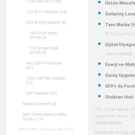
1.25G BiDi SFP (124)
Üstün Mesafe
10G SFP+ Modüller (94)
Gelişmiş Laze
25G SFP28 Modüller (6)
Tam Marka U
25G Multi-Mode
%100 uyumlu ç
SFP28 (3)
Dijital Diyag
25G Single Mode
SFP28 (3)
izleme desteği.
40G QSFP+ Modüller
Enerji ve Mali
(31)
Geniş Uygula
100G QSFP28 Modüller
(12)
SFP+ ile For
XFP Modüller (20)
Stoktan Hızlı
Media Converter (4)
25G Single Mode SFP2
DAC (Direct Attach) Kablo
güvenilirlik sunar.
Grubu (113)
sağlamaktadır.
MTP /MPO - Fanout Fiber (142)
Detaylı teknik bilgi, s