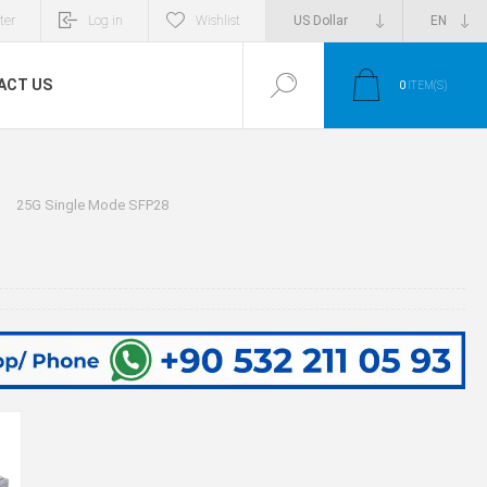
ter
Log in
Wishlist
ACT US
0
ITEM(S)
25G Single Mode SFP28