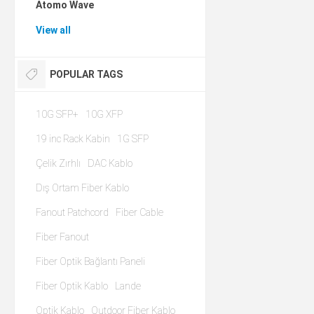
Atomo Wave
View all
POPULAR TAGS
10G SFP+
10G XFP
19 inc Rack Kabin
1G SFP
Çelik Zırhlı
DAC Kablo
Dış Ortam Fiber Kablo
Fanout Patchcord
Fiber Cable
Fiber Fanout
Fiber Optik Bağlantı Paneli
Fiber Optik Kablo
Lande
Optik Kablo
Outdoor Fiber Kablo