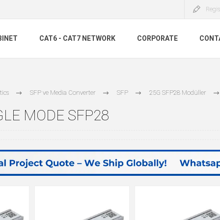
Regis
BINET
CAT6 - CAT7 NETWORK
CORPORATE
CONT
tics
SFP ve Media Converter
SFP
25G SFP28 Modüller
GLE MODE SFP28