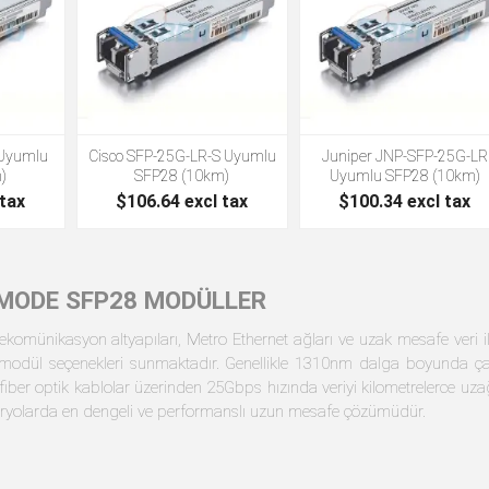
 Uyumlu
Cisco SFP-25G-LR-S Uyumlu
Juniper JNP-SFP-25G-LR
)
SFP28 (10km)
Uyumlu SFP28 (10km)
 tax
$106.64 excl tax
$100.34 excl tax
 MODE SFP28 MODÜLLER
elekomünikasyon altyapıları, Metro Ethernet ağları ve uzak mesafe veri 
odül seçenekleri sunmaktadır. Genellikle 1310nm dalga boyunda çal
fiber optik kablolar üzerinden 25Gbps hızında veriyi kilometrelerce uzağa 
aryolarda en dengeli ve performanslı uzun mesafe çözümüdür.