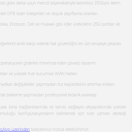
ze göre daha uzun menzil seçenekleriyle kesintisiz 25Gbps iletim.
teli DFB lazer bileşenleri ve düşük zayıflama oranları.
 Ericsson, Dell ve Huawei gibi lider üreticilerin 25G portları ile
ğerlerini anlık takip ederek hat güvenliğini en üst seviyeye çıkaran
operasyonel giderleri minimize eden çevreci tasarım.
tılar ve yüksek hızlı kurumsal WAN hatları.
adikal değişiklikler yapmadan hız kapasitesini artırma imkanı.
izde bekleme yapmadan profesyonel tedarik avantajı.
uzak bina bağlantılarında ve servis sağlayıcı altyapılarında yüksek
mluluğu konfigürasyonlarını belirlemek için size uzman desteği
sApp üzerinden
taleplerinizi hızlıca iletebilirsiniz!