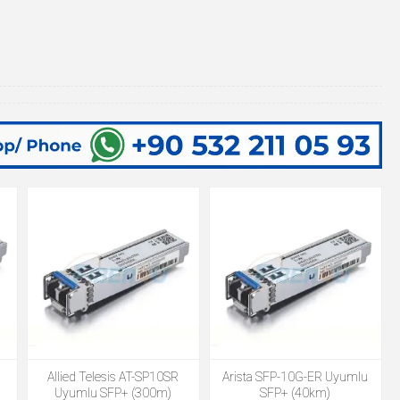
Allied Telesis AT-SP10SR
Arista SFP-10G-ER Uyumlu
Uyumlu SFP+ (300m)
SFP+ (40km)