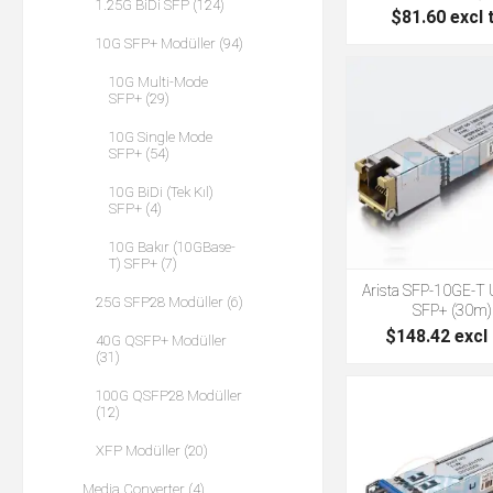
1.25G BiDi SFP (124)
$81.60 excl 
10G SFP+ Modüller (94)
10G Multi-Mode
SFP+ (29)
10G Single Mode
SFP+ (54)
10G BiDi (Tek Kıl)
SFP+ (4)
10G Bakır (10GBase-
T) SFP+ (7)
Arista SFP-10GE-T
25G SFP28 Modüller (6)
SFP+ (30m)
$148.42 excl
40G QSFP+ Modüller
(31)
100G QSFP28 Modüller
(12)
XFP Modüller (20)
Media Converter (4)