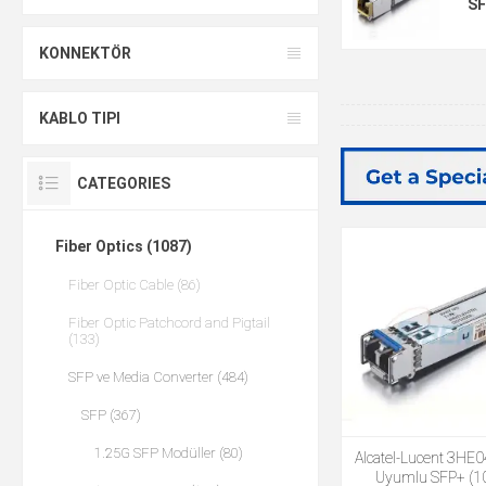
S
KONNEKTÖR
KABLO TIPI
CATEGORIES
Fiber Optics (1087)
Fiber Optic Cable (86)
Fiber Optic Patchcord and Pigtail
(133)
SFP ve Media Converter (484)
SFP (367)
1.25G SFP Modüller (80)
Alcatel-Lucent 3HE
Uyumlu SFP+ (1