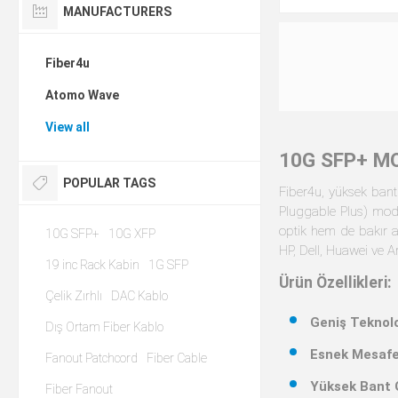
MANUFACTURERS
Fiber4u
Atomo Wave
View all
POPULAR TAGS
Cisco SFP-10G-
Uyumlu SFP+ (4
10G SFP+
10G XFP
$73.74 excl 
19 inc Rack Kabin
1G SFP
Çelik Zırhlı
DAC Kablo
Dış Ortam Fiber Kablo
Fanout Patchcord
Fiber Cable
Fiber Fanout