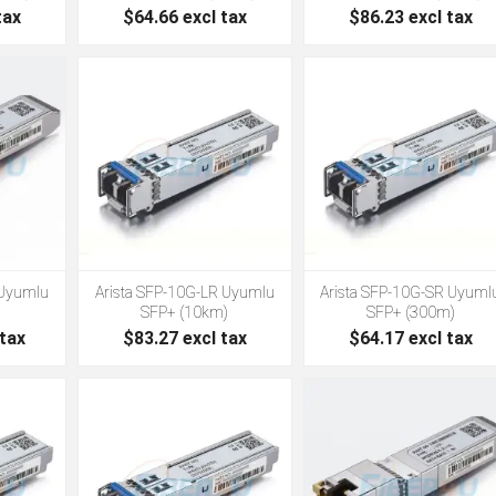
tax
$64.66 excl tax
$86.23 excl tax
 Uyumlu
Arista SFP-10G-LR Uyumlu
Arista SFP-10G-SR Uyuml
SFP+ (10km)
SFP+ (300m)
 tax
$83.27 excl tax
$64.17 excl tax