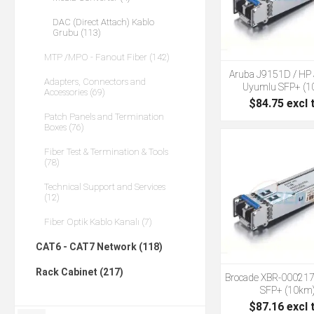
DAC (Direct Attach) Kablo
Grubu (113)
MTP /MPO - Fanout Fiber (142)
Aruba J9151D / HP
Adapters, Connectors and
Uyumlu SFP+ (1
Accessories (69)
$84.75 excl 
Patch Panels and Termination
Boxes (76)
Fiber Test & Termination & Tools
(78)
Technical Support and Services
(12)
Fiber Optik Kablo Kanalı (7)
CAT6 - CAT7 Network (118)
Rack Cabinet (217)
Brocade XBR-00021
SFP+ (10km
$87.16 excl 