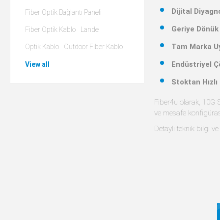
Fiber Optik Bağlantı Paneli
Fiber Optik Kablo
Lande
Cisco SFP-10G-ZR
Optik Kablo
Outdoor Fiber Kablo
Uyumlu SFP+ (8
$663.71 excl
View all
10G SFP+ M
Fiber4u, yüksek bant
Pluggable Plus) modül
optik hem de bakır a
HP, Dell, Huawei ve A