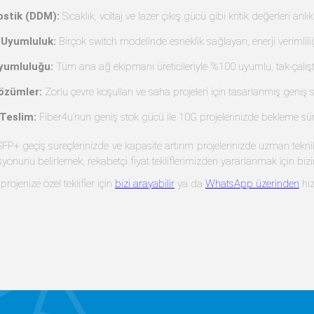
 / -S
Dell 330-2404 / 407-10464
Dell 330-2405 / 407-1035
0km)
Uyumlu SFP+ (10km)
Uyumlu SFP+ (300m)
 tax
$85.27 excl tax
$64.63 excl tax
ODÜLLER
 genişliği gerektiren modern ağ altyapıları, veri merkezleri ve kurum
 seçenekleri sunmaktadır. 10 Gigabit Ethernet (10GbE) hızlarını destekl
ltyapılar üzerinden en yüksek verimlilikle taşır. MSA (Multi-Source Ag
rista gibi dünya devlerinin cihazlarıyla sorunsuz bir entegrasyon sağl