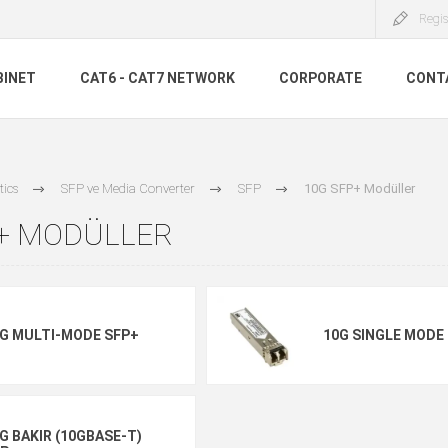
Regis
BINET
CAT6 - CAT7 NETWORK
CORPORATE
CONT
tics
SFP ve Media Converter
SFP
10G SFP+ Modüller
P+ MODÜLLER
G MULTI-MODE SFP+
10G SINGLE MODE
G BAKIR (10GBASE-T)