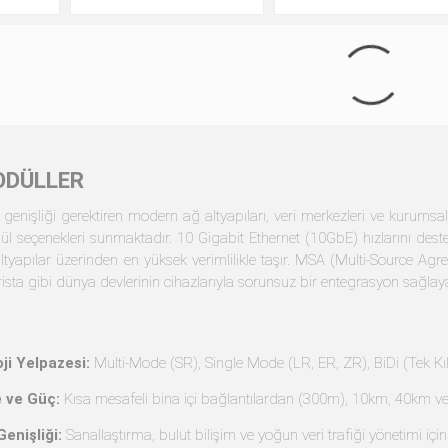
BX40U
Cisco SFP-10G-ER / -S
Cisco SFP-10G-LR / -S
0km)
Uyumlu SFP+ (40km)
Uyumlu SFP+ (10km)
tax
$295.39 excl tax
$82.43 excl tax