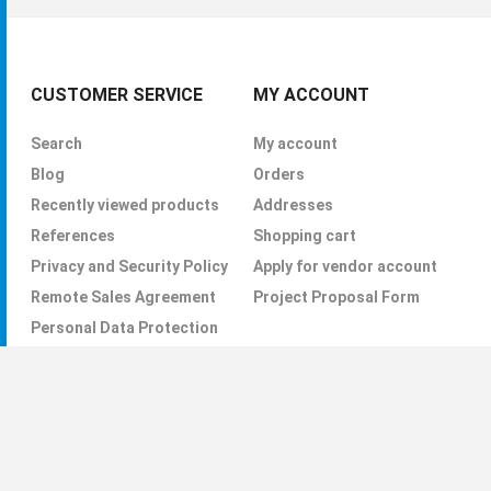
l Fiber) ve 10G Bakır (10GBase-T) SFP+ modül seçenekleri.
e 80km'ye kadar uzanan geniş menzil çözümleri.
ideal 10Gbps kesintisiz veri iletim hızı.
ık takip ederek ağ güvenliğini artıran izleme desteği.
ği odaklı ve düşük gecikme süreli tasarım.
ır (Hot-Swappable) kullanım kolaylığı.
ıcaklık aralığına sahip endüstriyel tip 10G modelleri.
ini ortadan kaldıran hızlı sevkiyat avantajı.
k desteğimizle yanınızdayız. Ağınızın ihtiyacı olan doğru dalga boyu
e iletişime geçebilirsiniz.
lıca ulaşabilirsiniz!