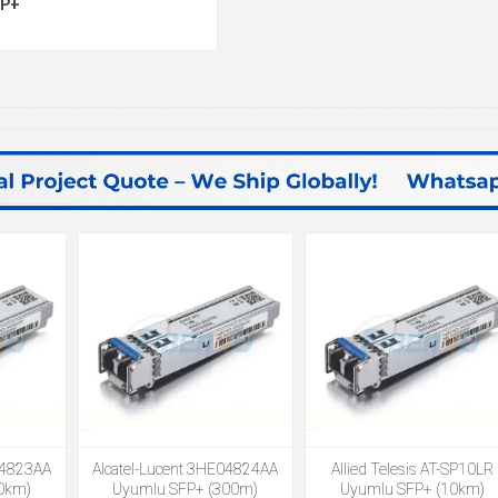
FP+
04823AA
Alcatel-Lucent 3HE04824AA
Allied Telesis AT-SP10LR
0km)
Uyumlu SFP+ (300m)
Uyumlu SFP+ (10km)