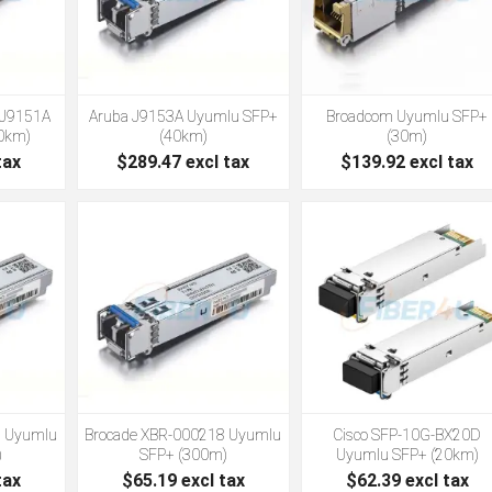
 J9151A
Aruba J9153A Uyumlu SFP+
Broadcom Uyumlu SFP+
0km)
(40km)
(30m)
tax
$289.47 excl tax
$139.92 excl tax
7 Uyumlu
Brocade XBR-000218 Uyumlu
Cisco SFP-10G-BX20D
)
SFP+ (300m)
Uyumlu SFP+ (20km)
tax
$65.19 excl tax
$62.39 excl tax