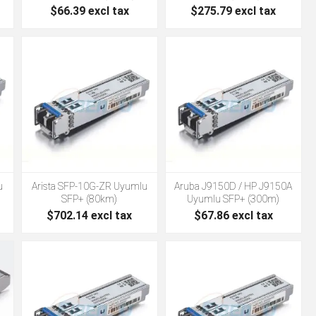
$66.39 excl tax
$275.79 excl tax
u
Arista SFP-10G-ZR Uyumlu
Aruba J9150D / HP J9150A
SFP+ (80km)
Uyumlu SFP+ (300m)
$702.14 excl tax
$67.86 excl tax