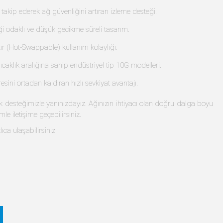
6
Dell 430-4585 Uyumlu SFP+
Dell Force10 GP-10GSFP-1E
(40km)
Uyumlu SFP+ (40km)
$275.11 excl tax
$290.44 excl tax
sal kampüs ağları için optimize edilmiş 10G SFP+ (Small Form-factor
eyen bu gelişmiş optik transceiver modelleri, verilerinizi hem fiber
reement) standartlarına tam uyumlu yapısı sayesinde Cisco, Juniper,
ayarak ağ performansınızı maksimize eder.