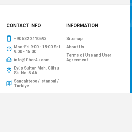
Ürün Özellikleri:
Geniş Teknolo
Esnek Mesafe
Yüksek Bant G
Dijital Diyagn
Geriye Dönük
Tam Marka U
Endüstriyel Ç
Stoktan Hızlı
Fiber4u olarak, 10G S
ve mesafe konfigürasy
Detaylı teknik bilgi ve