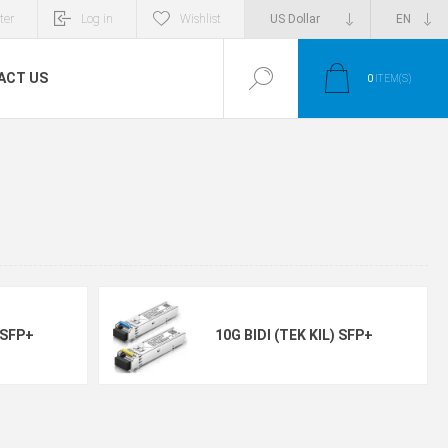
ter
Log in
Wishlist
ACT US
0
ITEM(S)
 SFP+
10G BIDI (TEK KIL) SFP+