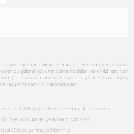
Cisco SFP-10G-SR Uyumlu
Cisco SFP-10G-T-X Uyumlu
SFP+ (300m)
SFP+ (30m)
$63.66 excl tax
$140.02 excl tax