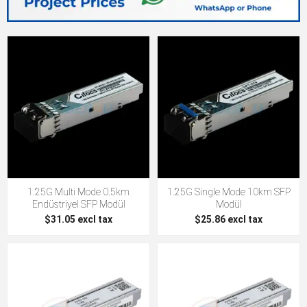
1.25G Multi Mode 0.5km
1.25G Single Mode 10km SFP
Endüstriyel SFP Modül
Modül
$31.05 excl tax
$25.86 excl tax