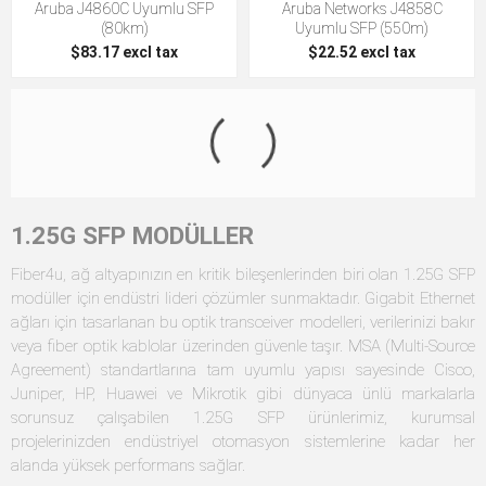
Aruba J4860C Uyumlu SFP
Aruba Networks J4858C
(80km)
Uyumlu SFP (550m)
$83.17 excl tax
$22.52 excl tax
Cisco CWDM-SFP-1530 Uyumlu
Cisco CWDM-SFP-1550 Uyumlu
SFP (40km)
SFP (40km)
$272.02 excl tax
$282.26 excl tax