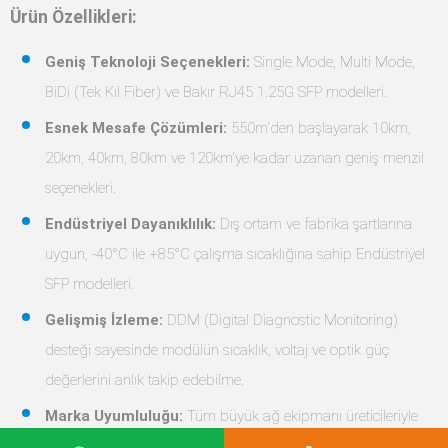
Cisco GLC-EX-SMD Uyumlu SFP
Cisco GLC-LH-SMD / GLC-LH-
(40km)
SM / SFP-GE-L Uyumlu SFP
(10km)
$43.42 excl tax
$23.42 excl tax