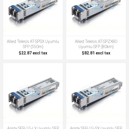
Allied Telesis AT-SPSX Uyumlu
Allied Telesis AT-SPZX80
SFP (550m)
Uyumlu SFP (80km)
$22.87 excl tax
$82.81 excl tax
Arista SFP-1G-LX Uyumlu SFP
Arista SFP-1G-SX Uyumlu SFP