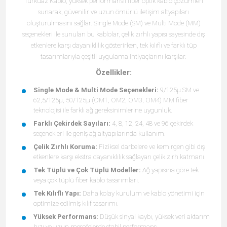
Turkuaz Kablo, yüksek performanslı fiber optik kablo çözümleri
sunarak, güvenilir ve uzun ömürlü iletişim altyapıları
oluşturulmasını sağlar. Single Mode (SM) ve Multi Mode (MM)
seçenekleri ile sunulan bu kablolar, çelik zırhlı yapısı sayesinde dış
etkenlere karşı dayanıklılık gösterirken, tek kılıflı ve farklı tüp
tasarımlarıyla çeşitli uygulama ihtiyaçlarını karşılar.
Özellikler:
Single Mode & Multi Mode Seçenekleri:
9/125µ SM ve
62,5/125µ, 50/125µ (OM1, OM2, OM3, OM4) MM fiber
teknolojisi ile farklı ağ gereksinimlerine uygunluk.
Farklı Çekirdek Sayıları:
4, 8, 12, 24, 48 ve 96 çekirdek
seçenekleri ile geniş ağ altyapılarında kullanım.
Çelik Zırhlı Koruma:
Fiziksel darbelere ve kemirgen gibi dış
etkenlere karşı ekstra dayanıklılık sağlayan çelik zırh katmanı.
Tek Tüplü ve Çok Tüplü Modeller:
Ağ yapısına göre tek
veya çok tüplü fiber kablo tasarımları.
Tek Kılıflı Yapı:
Daha kolay kurulum ve kablo yönetimi için
optimize edilmiş kılıf tasarımı.
Yüksek Performans:
Düşük sinyal kaybı, yüksek veri aktarım
hızı ve uzun mesafelerde stabil performans.