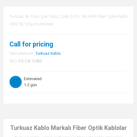
Turkuaz 96 Core, Çok Tüplü, Çelik Zırhlı, Tek Kılıflı Fiber Optik Kablo
OM2 50/125µ MultiMode
Call for pricing
Manufacturer:
Turkuaz Kablo
SKU:
FO-CB-10400
Estimated
1-2 gün
Turkuaz Kablo Markalı Fiber Optik Kablolar