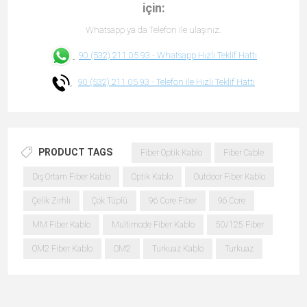
için:
Whatsapp ya da Telefon ile ulaşınız.
90 (532) 211 05 93 -
Whatsapp Hızlı Teklif Hattı
90 (532) 211 05 93 -
Telefon ile Hızlı Teklif Hattı
PRODUCT TAGS
Fiber Optik Kablo
Fiber Cable
Dış Ortam Fiber Kablo
Optik Kablo
Outdoor Fiber Kablo
Çelik Zırhlı
Çok Tüplü
96 Core Fiber
96 Core
MM Fiber Kablo
Multimode Fiber Kablo
50/125 Fiber
OM2 Fiber Kablo
OM2
Turkuaz Kablo
Turkuaz