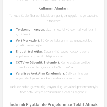
Kullanım Alanları:
Turkuaz Kablo fiber optik kabloları, geniş bir uygulama yelpazesine
hitap eder:
Telekomünikasyon:
Uzun mesafeli yüksek hızlı veri iletimi
için idealdir.
Veri Merkezleri:
Büyük veri akışlarının sorunsuz şekilde
yönetilmesini sağlar.
Endüstriyel Ağlar:
Dayanıklılığı sayesinde zorlu çevre
koşullarında güvenilir iletişim sunar.
CCTV ve Güvenlik Sistemleri:
Kamera ağları ve diğer
güvenlik sistemleri için stabil bağlantı sağlar.
Yeraltı ve Açık Alan Kurulumları:
Çelik zırhlı yapısı
sayesinde dış etkenlere karşı ekstra koruma sunar.
Turkuaz Kablo, güvenilirliği, dayanıklılığı ve yüksek performansıyla
fiber optik iletişim çözümlerinde ideal bir seçimdir.
İndirimli Fiyatlar ile Projelerinize Teklif Almak