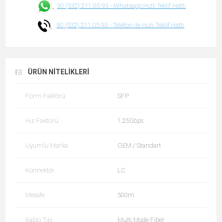
90 (532) 211 05 93 -
Whatsapp Hızlı Teklif Hattı
90 (532) 211 05 93 -
Telefon ile Hızlı Teklif Hattı
ÜRÜN NITELIKLERI
Form Faktörü
SFP
Hız Faktörü
1.25Gbps
Uyumlu Marka
OEM / Standart
Konnektör
LC
Mesafe
500m
Kablo Tipi
Multi Mode Fiber