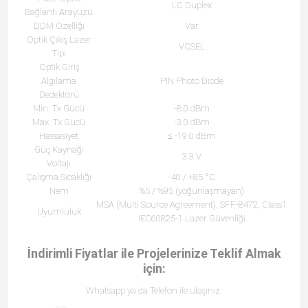
LC Duplex
Bağlantı Arayüzü
DDM Özelliği
Var
Optik Çıkış Lazer
VCSEL
Tipi
Optik Giriş
Algılama
PIN Photo Diode
Dedektörü
Min. Tx Gücü
-8.0 dBm
Max. Tx Gücü
-3.0 dBm
Hassasiyet
≤ -19.0 dBm
Güç Kaynağı
3.3 V
Voltajı
Çalışma Sıcaklığı
-40 / +85 °C
Nem
%5 / %95 (yoğunlaşmayan)
MSA (Multi Source Agreement), SFF-8472, Class1
Uyumluluk
IEC60825-1 Lazer Güvenliği
İndirimli Fiyatlar ile Projelerinize Teklif Almak
için:
Whatsapp ya da Telefon ile ulaşınız.