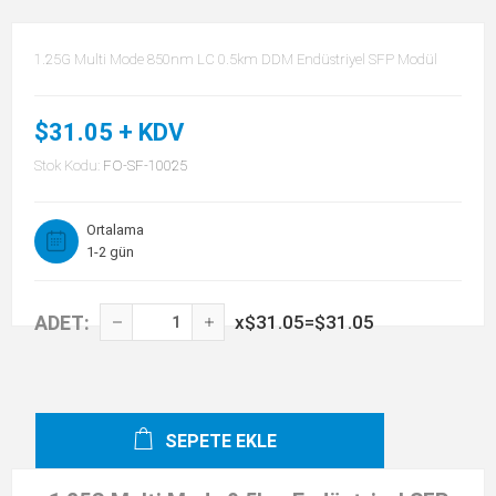
1.25G Multi Mode 850nm LC 0.5km DDM Endüstriyel SFP Modül
$31.05 + KDV
Stok Kodu:
FO-SF-10025
Ortalama
1-2 gün
ADET:
x
$31.05
=
$31.05
SEPETE EKLE