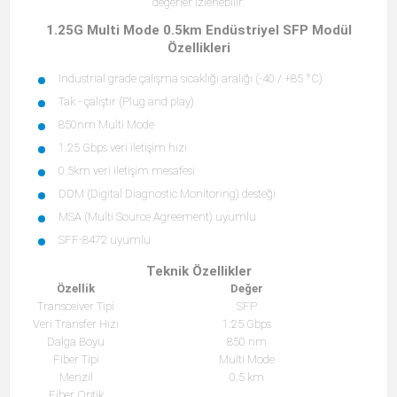
değerler izlenebilir.
1.25G Multi Mode 0.5km Endüstriyel SFP Modül
Özellikleri
Industrial grade çalışma sıcaklığı aralığı (-40 / +85 °C)
Tak - çalıştır (Plug and play)
850nm Multi Mode
1.25 Gbps veri iletişim hızı
0.5km veri iletişim mesafesi
DDM (Digital Diagnostic Monitoring) desteği
MSA (Multi Source Agreement) uyumlu
SFF-8472 uyumlu
Teknik Özellikler
Özellik
Değer
Transceiver Tipi
SFP
Veri Transfer Hızı
1.25 Gbps
Dalga Boyu
850 nm
Fiber Tipi
Multi Mode
Menzil
0.5 km
Fiber Optik