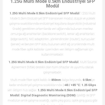
1.25G Multi Mode 0.5km Endüstriyel SFP
Modül
1.25G Multi Mode 0.5km Endüstriyel SFP Modül
1.25G Multi
Mode 0.5km Endüstriyel SFP transceiver modül, düşük ve yüksek
çalışma sıcaklıklarında endüstriyel koşullara dayanıklılık (Industrial
Grade) gerektiren ortamlarda veri ağlarında bulunan merkez
omurga ağ anahtarları (backbone switch), kenar ağ anahtarları
(edge switch), NIC adaptörleri, yönlendiriciler (router), sunucular
(server) ve benzeri SFP slotu bulunan aktif ağ ürünlerinde multi
mode fiber optik kablolar üzerinden veri iletişim sağlamak için
kullanılmaktadır.
1.25G Multi Mode 0.5km Endüstriyel SFP Modül
, Multi Source
Agreement (MSA) destekli olan tüm cihazlar ile uyumlu olarak
çalışmaktadır.
Multi mode fiber optik kablo ile
850nm
dalga boyunda,
0.5km
’ye
kadar endüstriyel çalışma sıcaklıklarında (
-40 / +85 °C
)
1.25 Gbps
veri iletişim hızı sağlar.
1.25G Multi Mode 0.5km Endüstriyel SFP
Modül
,
Digital Diagnostic Monitoring (DDM)
özelliği ile SFP
modülün anlık çalışma sıcaklığı, optik çıkış gücü, optik giriş gücü gibi