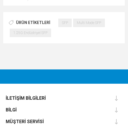
ÜRÜN ETIKETLERI
SFP
Multi Mode SFP
1.25G Endüstriyel SFP
İLETIŞIM BILGILERI
BILGI
MÜŞTERI SERVISI