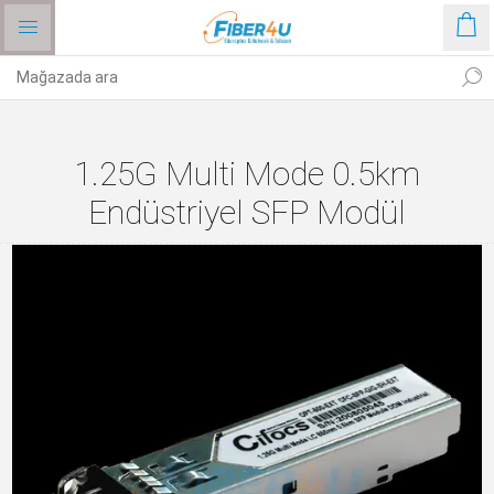
1.25G Multi Mode 0.5km
Endüstriyel SFP Modül