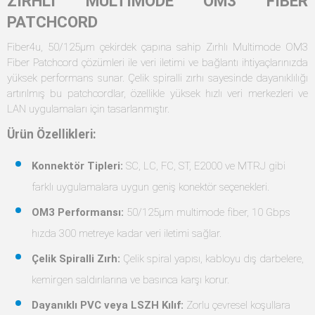
ZIRHLI MULTIMODE OM3 FIBER
PATCHCORD
Fiber4u, 50/125µm çekirdek çapına sahip Zırhlı Multimode OM3
Fiber Patchcord çözümleri ile veri iletimi ve bağlantı ihtiyaçlarınızda
yüksek performans sunar. Çelik spiralli zırhı sayesinde dayanıklılığı
artırılmış bu patchcordlar, özellikle yüksek hızlı veri merkezleri ve
LAN uygulamaları için tasarlanmıştır.
Ürün Özellikleri:
Konnektör Tipleri:
SC, LC, FC, ST, E2000 ve MTRJ gibi
farklı uygulamalara uygun geniş konektör seçenekleri.
OM3 Performansı:
50/125µm multimode fiber, 10 Gbps
hızda 300 metreye kadar veri iletimi sağlar.
Çelik Spiralli Zırh:
Çelik spiral yapısı, kabloyu dış darbelere,
kemirgen saldırılarına ve basınca karşı korur.
Dayanıklı PVC veya LSZH Kılıf:
Zorlu çevresel koşullara