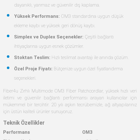
dayanıklı, yanmaz ve güvenilir dış kaplama.
Yüksek Performans:
OM3 standardına uygun düşük
ekleme kaybı ve yüksek geri dönüş kaybı.
Simplex ve Duplex Seçenekler:
Çeşitli bağlantı
ihtiyaçlarına uygun esnek çözümler.
Stoktan Teslim:
Hızlı teslimat avantajı ile anında çözüm.
Özel Proje Fiyatı:
Bütçenize uygun özel fiyatlandırma
seçenekleri.
Fiber4u Zırhlı Multimode OM3 Fiber Patchcordlar, yüksek hızlı veri
iletimi ve güvenilir bağlantı performansı arayan kullanıcılar için
mükemmel bir tercihtir. 20 yılı aşkın tecrübemizle, ağ altyapılarınız
için üstün kaliteli ürünler sunuyoruz.
Teknik Özellikler
Performans
OM3