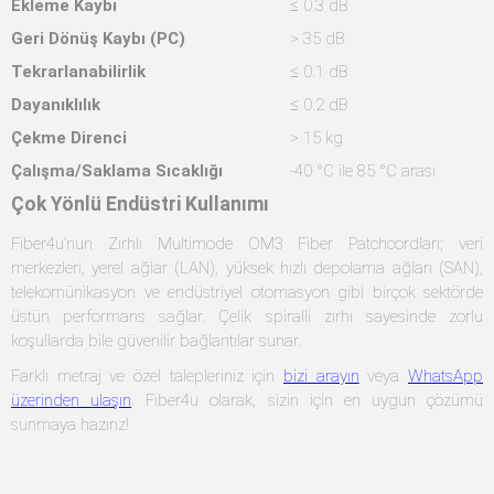
Ekleme Kaybı
≤ 0.3 dB
Geri Dönüş Kaybı (PC)
> 35 dB
Tekrarlanabilirlik
≤ 0.1 dB
Dayanıklılık
≤ 0.2 dB
Çekme Direnci
> 15 kg
Çalışma/Saklama Sıcaklığı
-40 °C ile 85 °C arası
Çok Yönlü Endüstri Kullanımı
Fiber4u’nun Zırhlı Multimode OM3 Fiber Patchcordları; veri
merkezleri, yerel ağlar (LAN), yüksek hızlı depolama ağları (SAN),
telekomünikasyon ve endüstriyel otomasyon gibi birçok sektörde
üstün performans sağlar. Çelik spiralli zırhı sayesinde zorlu
koşullarda bile güvenilir bağlantılar sunar.
Farklı metraj ve özel talepleriniz için
bizi arayın
veya
WhatsApp
üzerinden ulaşın
. Fiber4u olarak, sizin için en uygun çözümü
sunmaya hazırız!