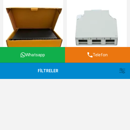
Whatsapp
Telefon
2U Patch Panel 48 Port ST
DIN Ray Sonlandırma Kutusu 6
Simplex
LC Quad
FILTRELER
$22.42
$10.53
En Düşük Fiyatımız
En Düşük Fiyatımız