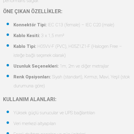
performans sağlar.
ÖNE ÇIKAN ÖZELLİKLER:
Konnektör Tipi:
IEC C13 (female) – IEC C20 (male)
Kablo Kesiti:
3 x 1,5 mm²
Kablo Tipi:
H05VV-F (PVC), H05Z1Z1-F (Halogen Free –
isteğe bağlı seçenek olarak)
Uzunluk Seçenekleri:
1m, 2m ve diğer metrajlar
Renk Opsiyonları:
Siyah (standart), Kırmızı, Mavi, Yeşil (stok
durumuna göre)
KULLANIM ALANLARI:
Yüksek güçlü sunucular ve UPS bağlantıları
Veri merkezi altyapıları