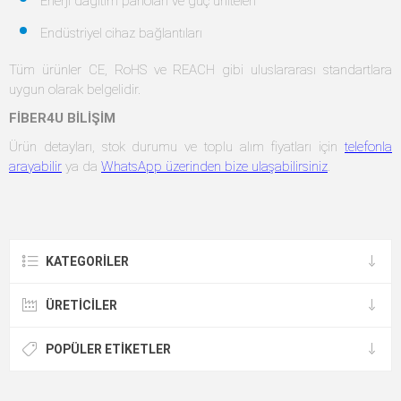
Enerji dağıtım panoları ve güç üniteleri
Endüstriyel cihaz bağlantıları
Tüm ürünler CE, RoHS ve REACH gibi uluslararası standartlara
uygun olarak belgelidir.
FİBER4U BİLİŞİM
Ürün detayları, stok durumu ve toplu alım fiyatları için
telefonla
arayabilir
ya da
WhatsApp üzerinden bize ulaşabilirsiniz
.
KATEGORILER
ÜRETICILER
POPÜLER ETIKETLER