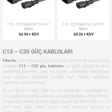
C13 - C20 Kablo 3X1,5mm 1
C13 - C20 Kablo 3x1,5mm 2
Metre
Metre
$6.94 + KDV
$8.26 + KDV
C13 – C20 GÜÇ KABLOLARI
Fiber4u
, veri merkezleri ve yüksek güçlü sistemlerde yaygın olarak
kullanılan
C13 – C20 güç kabloları
için çeşitli uzunluk ve teknik
özelliklerde çözümler sunar. Bu ürünler, uluslararası standartlara
sahip güvenilir markaların ürünleri olup, Fiber4u tarafından
müşterilere ulaştırılmaktadır.
Bir ucu IEC C13 (dişi), diğer ucu ise yüksek akım destekleyen IEC
C20 (erkek) konnektörlü olan bu kablolar, genellikle UPS sistemleri,
sunucu güç üniteleri ve enerji yoğun cihazlar için tercih edilir. 3 x 1,5
mm² kesitli bakır iletken yapısı, enerji iletiminde güvenlik ve