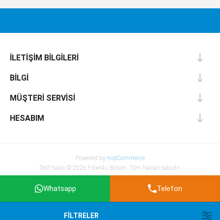
İLETIŞIM BILGILERI
BILGI
MÜŞTERI SERVISI
HESABIM
Powered by
nopCommerce
Telif hakkı © 2026 Fiber4u Bilisim. Tüm hakları saklıdır.
KDV ve Kargo Hariç Fiyatlardır. Kargo ve KDV hesaplaması sonraki aşamada
yapılacaktır.
Whatsapp
Telefon
FILTRELER