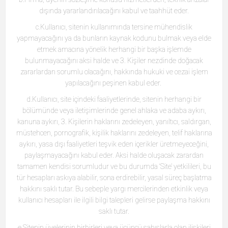
dışında yararlandırılacağını kabul ve taahhüt eder.
c.Kullanıcı, sitenin kullanımında tersine mühendislik
yapmayacağını ya da bunların kaynak kodunu bulmak veya elde
etmek amacına yönelik herhangi bir başka işlemde
bulunmayacağını aksi halde ve 3. Kişiler nezdinde doğacak
zararlardan sorumlu olacağını, hakkında hukuki ve cezai işlem
yapılacağını peşinen kabul eder.
d.Kullanıcı, site içindeki faaliyetlerinde, sitenin herhangi bir
bölümünde veya iletişimlerinde genel ahlaka ve adaba aykırı,
kanuna aykırı, 3. Kişilerin haklarını zedeleyen, yanıltıcı, saldırgan,
müstehcen, pornografik, kişilik haklarını zedeleyen, telif haklarına
aykırı, yasa dışı faaliyetleri teşvik eden içerikler üretmeyeceğini,
paylaşmayacağını kabul eder. Aksi halde oluşacak zarardan
tamamen kendisi sorumludur ve bu durumda ‘Site’ yetkilileri, bu
tür hesapları askıya alabilir, sona erdirebilir, yasal süreç başlatma
hakkını saklı tutar. Bu sebeple yargı mercilerinden etkinlik veya
kullanıcı hesapları ile ilgili bilgi talepleri gelirse paylaşma hakkını
saklı tutar.
e.Sitenin üyelerinin birbirleri veya üçüncü şahıslarla olan ilişkileri