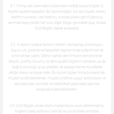
3.1. Firma, site üzerinden kullanıcıların ilettiği kişisel bilgileri 3.
Kişilere açıklamayacaktır. Bu kişisel bilgiler; kişi adı-soyadı, adresi,
telefon numarası, cep telefonu, e-posta adresi gibi Kullanıcı’yı
tanımlamaya yönelik her türlü diğer bilgiyi içermekte olup, kısaca
‘Gizli Bilgiler’ olarak anılacaktır.
3.2. Kullanıcı, sadece tanıtım, reklam, kampanya, promosyon,
duyuru vb. pazarlama faaliyetleri kapsamında kullanılması ile
sınırlı olmak üzere, Site’nin sahibi olan firmanın kendisine ait
iletişim, portföy durumu ve demografik bilgilerini iştirakleri ya da
bağlı bulunduğu grup şirketleri ile paylaşmasına muvafakat
ettiğini kabul ve beyan eder. Bu kişisel bilgiler firma bünyesinde
müşteri profili belirlemek, müşteri profiline uygun promosyon ve
kampanyalar sunmak ve istatistiksel çalışmalar yapmak
amacıyla kullanılabilecektir.
3.3. Gizli Bilgiler, ancak resmi makamlarca usulü dairesinde bu
bilgilerin talep edilmesi halinde ve yürürlükteki emredici