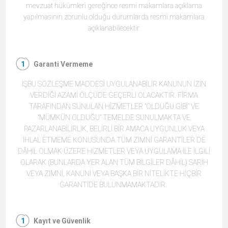
mevzuat hükümleri gereğince resmi makamlara açıklama
yapılmasının zorunlu olduğu durumlarda resmi makamlara
açıklanabilecektir.
Garanti Vermeme
İŞBU SÖZLEŞME MADDESİ UYGULANABİLİR KANUNUN İZİN
VERDİĞİ AZAMİ ÖLÇÜDE GEÇERLİ OLACAKTIR. FİRMA
TARAFINDAN SUNULAN HİZMETLER "OLDUĞU GİBİ” VE
"MÜMKÜN OLDUĞU” TEMELDE SUNULMAKTA VE
PAZARLANABİLİRLİK, BELİRLİ BİR AMACA UYGUNLUK VEYA
İHLAL ETMEME KONUSUNDA TÜM ZIMNİ GARANTİLER DE
DÂHİL OLMAK ÜZERE HİZMETLER VEYA UYGULAMA İLE İLGİLİ
OLARAK (BUNLARDA YER ALAN TÜM BİLGİLER DÂHİL) SARİH
VEYA ZIMNİ, KANUNİ VEYA BAŞKA BİR NİTELİKTE HİÇBİR
GARANTİDE BULUNMAMAKTADIR.
Kayıt ve Güvenlik