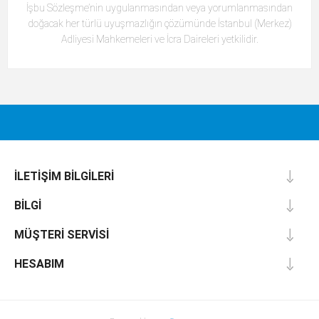
İşbu Sözleşme’nin uygulanmasından veya yorumlanmasından
doğacak her türlü uyuşmazlığın çözümünde İstanbul (Merkez)
Adliyesi Mahkemeleri ve İcra Daireleri yetkilidir.
İLETIŞIM BILGILERI
BILGI
MÜŞTERI SERVISI
HESABIM