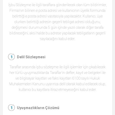
İşbu Sözleşme ile ilgili taraflara gönderilecek olan tüm bildirimler,
Firma’nın bilinen e.posta adresi ve kullanıcının üyelik formunda
belirttiği e.posta adresi vasıtasıyla yapılacaktır. Kullanıcı, üye
olurken belirttiği adresin geçerli tebligat adresi olduğunu,
değişmesi durumunda 5 gün içinde yazılı olarak diğer tarafa
bildireceğini, aksi halde bu adrese yapılacak tebligatların geçerli
sayılacağını kabul eder.
Delil Sözleşmesi
Taraflar arasında işbu sözleşme ile ilgili işlemler için çıkabilecek
her türlü uyuşmazlıklarda Taraflar’ın defter, kayıt ve belgeleri ile
ve bilgisayar kayıtları ve faks kayıtları 6100 sayılı Hukuk
Muhakemeleri Kanunu uyarınca delil olarak kabul edilecek olup,
kullanıcı bu kayıtlara itiraz etmeyeceğini kabul eder.
Uyuşmazlıkların Çözümü