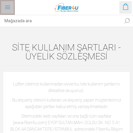
SITE KULLANIM ŞARTLARI -
ÜYELIK SÖZLEŞMESI
Lütfen sitemizi kullanmadan evvel bu ‘site kullanım şartları’nı
dikkatlice okuyunuz.
Bu alışveriş sitesini kullanan ve alışveriş yapan müşterilerimiz
aşağıdaki şartları kabul etmiş varsayılmaktadır:
Sitemizdeki web sayfaları ve ona bağlı tüm sayfalar
(www.fiber4u.com) EYÜP SULTAN MAH. GÜLSU SK. NO: 5 A1
BLOK AA SANCAKTEPE/ İSTANBUL adresindeki Fiber4u Bilişim