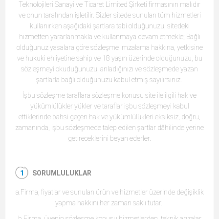
Teknolojileri Sanayi ve Ticaret Limited Şirketi firmasının malıdır
ve onun tarafından işletilir. Sizler sitede sunulan tüm hizmetleri
kullanırken aşağıdaki şartlara tabi olduğunuzu, sitedeki
hizmetten yararlanmakla ve kullanmaya devam etmekle; Bağlı
olduğunuz yasalara göre sözleşme imzalama hakkına, yetkisine
ve hukuki ehliyetine sahip ve 18 yaşın üzerinde olduğunuzu, bu
sözleşmeyi okuduğunuzu, anladığınızı ve sözleşmede yazan
şartlarla bağlı olduğunuzu kabul etmiş sayılırsınız.
İşbu sözleşme taraflara sözleşme konusu site ile ilgili hak ve
yükümlülükler yükler ve taraflar işbu sözleşmeyi kabul
ettiklerinde bahsi geçen hak ve yükümlülükleri eksiksiz, doğru,
zamanında, işbu sözleşmede talep edilen şartlar dâhilinde yerine
getireceklerini beyan ederler.
SORUMLULUKLAR
a.Firma, fiyatlar ve sunulan ürün ve hizmetler üzerinde değişiklik
yapma hakkını her zaman saklı tutar.
b.Firma, üyenin sözleşme konusu hizmetlerden, teknik arızalar