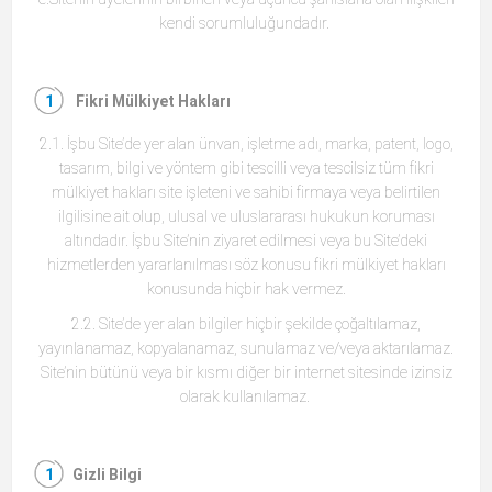
kendi sorumluluğundadır.
Fikri Mülkiyet Hakları
2.1. İşbu Site’de yer alan ünvan, işletme adı, marka, patent, logo,
tasarım, bilgi ve yöntem gibi tescilli veya tescilsiz tüm fikri
mülkiyet hakları site işleteni ve sahibi firmaya veya belirtilen
ilgilisine ait olup, ulusal ve uluslararası hukukun koruması
altındadır. İşbu Site’nin ziyaret edilmesi veya bu Site’deki
hizmetlerden yararlanılması söz konusu fikri mülkiyet hakları
konusunda hiçbir hak vermez.
2.2. Site’de yer alan bilgiler hiçbir şekilde çoğaltılamaz,
yayınlanamaz, kopyalanamaz, sunulamaz ve/veya aktarılamaz.
Site’nin bütünü veya bir kısmı diğer bir internet sitesinde izinsiz
olarak kullanılamaz.
Gizli Bilgi