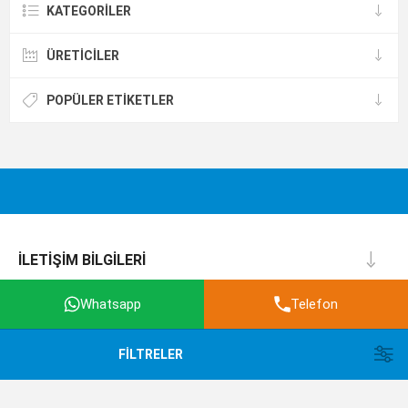
KATEGORILER
ÜRETICILER
POPÜLER ETIKETLER
İLETIŞIM BILGILERI
BILGI
Whatsapp
Telefon
MÜŞTERI SERVISI
FILTRELER
HESABIM