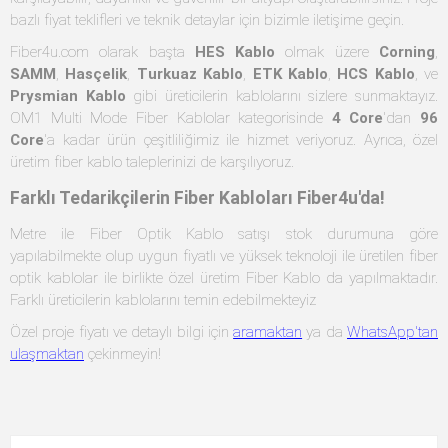
bazlı fiyat teklifleri ve teknik detaylar için bizimle iletişime geçin.
Fiber4u.com olarak başta
HES Kablo
olmak üzere
Corning
,
SAMM
,
Hasçelik
,
Turkuaz Kablo
,
ETK Kablo
,
HCS Kablo
, ve
Prysmian Kablo
gibi üreticilerin kablolarını sizlere sunmaktayız.
OM1 Multi Mode Fiber Kablolar kategorisinde
4 Core
'dan
96
Core
'a kadar ürün çeşitliliğimiz ile hizmet veriyoruz. Ayrıca, özel
üretim fiber kablo taleplerinizi de karşılıyoruz.
Farklı Tedarikçilerin Fiber Kabloları Fiber4u'da!
Metre ile Fiber Optik Kablo satışı stok durumuna göre
yapılabilmekte olup uygun fiyatlı ve yüksek teknoloji ile üretilen fiber
optik kablolar ile birlikte özel üretim Fiber Kablo da yapılmaktadır.
Farklı üreticilerin kablolarını temin edebilmekteyiz
Özel proje fiyatı ve detaylı bilgi için
aramaktan
ya da
WhatsApp'tan
ulaşmaktan
çekinmeyin!