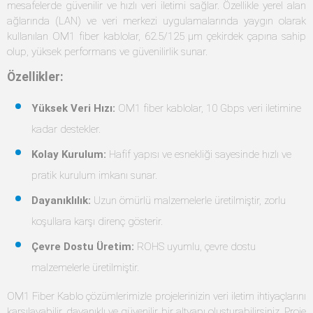
mesafelerde güvenilir ve hızlı veri iletimi sağlar. Özellikle yerel alan
ağlarında (LAN) ve veri merkezi uygulamalarında yaygın olarak
kullanılan OM1 fiber kablolar, 62.5/125 µm çekirdek çapına sahip
olup, yüksek performans ve güvenilirlik sunar.
Özellikler:
Yüksek Veri Hızı:
OM1 fiber kablolar, 10 Gbps veri iletimine
kadar destekler.
Kolay Kurulum:
Hafif yapısı ve esnekliği sayesinde hızlı ve
pratik kurulum imkanı sunar.
Dayanıklılık:
Uzun ömürlü malzemelerle üretilmiştir, zorlu
koşullara karşı direnç gösterir.
Çevre Dostu Üretim:
ROHS uyumlu, çevre dostu
malzemelerle üretilmiştir.
OM1 Fiber Kablo çözümlerimizle projelerinizin veri iletim ihtiyaçlarını
karşılayabilir, dayanıklı ve güvenilir bir altyapı oluşturabilirsiniz. Proje