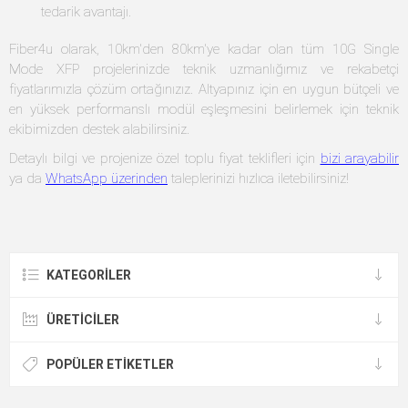
tedarik avantajı.
Fiber4u olarak, 10km'den 80km'ye kadar olan tüm 10G Single
Mode XFP projelerinizde teknik uzmanlığımız ve rekabetçi
fiyatlarımızla çözüm ortağınızız. Altyapınız için en uygun bütçeli ve
en yüksek performanslı modül eşleşmesini belirlemek için teknik
ekibimizden destek alabilirsiniz.
Detaylı bilgi ve projenize özel toplu fiyat teklifleri için
bizi arayabilir
ya da
WhatsApp üzerinden
taleplerinizi hızlıca iletebilirsiniz!
KATEGORILER
ÜRETICILER
POPÜLER ETIKETLER