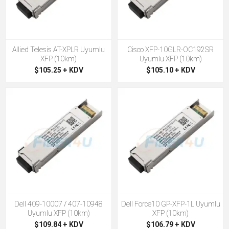
Allied Telesis AT-XPLR Uyumlu
Cisco XFP-10GLR-OC192SR
XFP (10km)
Uyumlu XFP (10km)
$105.25 + KDV
$105.10 + KDV
Dell 409-10007 / 407-10948
Dell Force10 GP-XFP-1L Uyumlu
Uyumlu XFP (10km)
XFP (10km)
$109.84 + KDV
$106.79 + KDV