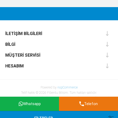
İLETIŞIM BILGILERI
BILGI
MÜŞTERI SERVISI
HESABIM
Powered by
nopCommerce
Telif hakkı © 2026 Fiber4u Bilisim. Tüm hakları saklıdır.
KDV ve Kargo Hariç Fiyatlardır. Kargo ve KDV hesaplaması sonraki aşamada
yapılacaktır.
Whatsapp
Telefon