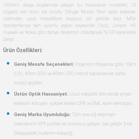
1550nm dalga boylarında çalışan bu transceiver modelleri, 10
Gigabit veri hızını tek modlu (Single Mode) fiber optik kablolar
üzerinden uzun mesafelere kayıpsız bir şekilde taşır. MSA
standartlarına tam uyumlu yapısı sayesinde Cisco, Juniper, HP,
Huawei ve Nokia gibi dünya devlerinin cihazlarıyla %100 kararlılıkla
çalışır.
Ürün Özellikleri:
Geniş Mesafe Seçenekleri:
Projenizin ihtiyacına göre 10km
(LR), 40km (ER) ve 80km (ZR) menzil kapasitesine sahip
modül çeşitleri.
Üstün Optik Hassasiyet:
Uzun mesafeli iletimlerde sinyal
kalitesini koruyan, yüksek kaliteli DFB ve EML lazer teknolojisi.
Geniş Marka Uyumluluğu:
Tüm ana ağ ekipmanı
üreticilerinin XFP portları ile sorunsuz çalışan, tak-çalıştır (Hot-
Swappable) kullanım kolaylığı.