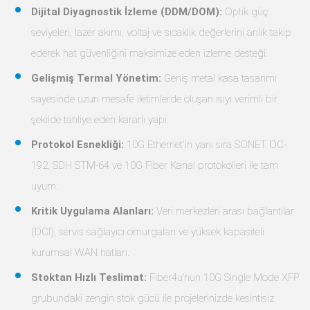
Dijital Diyagnostik İzleme (DDM/DOM):
Optik güç
seviyeleri, lazer akımı, voltaj ve sıcaklık değerlerini anlık takip
ederek hat güvenliğini maksimize eden izleme desteği.
Gelişmiş Termal Yönetim:
Geniş metal kasa tasarımı
sayesinde uzun mesafe iletimlerde oluşan ısıyı verimli bir
şekilde tahliye eden kararlı yapı.
Protokol Esnekliği:
10G Ethernet'in yanı sıra SONET OC-
192, SDH STM-64 ve 10G Fiber Kanal protokolleri ile tam
uyum.
Kritik Uygulama Alanları:
Veri merkezleri arası bağlantılar
(DCI), servis sağlayıcı omurgaları ve yüksek kapasiteli
kurumsal WAN hatları.
Stoktan Hızlı Teslimat:
Fiber4u’nun 10G Single Mode XFP
grubundaki zengin stok gücü ile projelerinizde kesintisiz