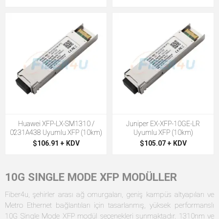
Huawei XFP-LX-SM1310 /
Juniper EX-XFP-10GE-LR
0231A438 Uyumlu XFP (10km)
Uyumlu XFP (10km)
$106.91 + KDV
$105.07 + KDV
10G SINGLE MODE XFP MODÜLLER
Fiber4u, şehirler arası ağ omurgaları, geniş kampüs altyapıları ve
Metro Ethernet bağlantıları için tasarlanmış, yüksek performanslı
10G Single Mode XFP modül seçenekleri sunmaktadır. 1310nm ve