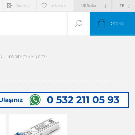
Giriş Yap
İstek listesi
0
ITEM(S)
10G BiDi (Tek Kıl) SFP+