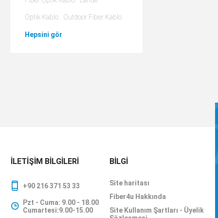
Fiber Optik Kablo
Lande
Optik Kablo
Outdoor Fiber Kablo
Hepsini gör
İLETIŞIM BILGILERI
BILGI
Site haritası
+90 216 371 53 33
Fiber4u Hakkında
Pzt - Cuma: 9.00 - 18.00
Cumartesi:9.00-15.00
Site Kullanım Şartları - Üyelik