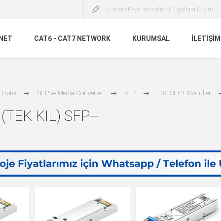
Ücretsiz Kayıt ve İndirimli Fiyatlara Erişim
INET
CAT6 - CAT7 NETWORK
KURUMSAL
İLETIŞIM
 Optik
SFP ve Media Converter
SFP
10G SFP+ Modüller
 (TEK KIL) SFP+