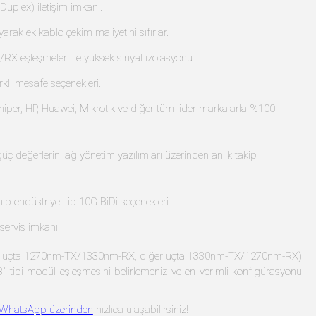
Duplex) iletişim imkanı.
rak ek kablo çekim maliyetini sıfırlar.
 eşleşmeleri ile yüksek sinyal izolasyonu.
lı mesafe seçenekleri.
iper, HP, Huawei, Mikrotik ve diğer tüm lider markalarla %100
 güç değerlerini ağ yönetim yazılımları üzerinden anlık takip
ip endüstriyel tip 10G BiDi seçenekleri.
 servis imkanı.
ğin bir uçta 1270nm-TX/1330nm-RX, diğer uçta 1330nm-TX/1270nm-RX)
 "B" tipi modül eşleşmesini belirlemeniz ve en verimli konfigürasyonu
WhatsApp üzerinden
hızlıca ulaşabilirsiniz!