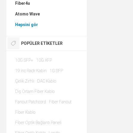
Fiber4u
Atomo Wave
Hepsini gör
POPÜLER ETIKETLER
10G SFP+
10G XFP
19 inc Rack Kabin
1G SFP
Çelik Zırhlı
DAC Kablo
Dış Ortam Fiber Kablo
Fanout Patchcord
Fiber Fanout
Fiber Kablo
Fiber Optik Bağlantı Paneli