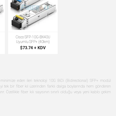
Cisco SFP-10G-BX40U
Uyumlu SFP+ (40km)
$73.74 + KDV
i minimize eden ileri teknoloji 10G BiDi (Bidirectional) SFP+ modül
yi tek bir fiber kıl üzerinden farklı dalga boylarında hem gönderen
r. Özellikle fiber kılı sayısının sınırlı olduğu veya yeni kablo çekim