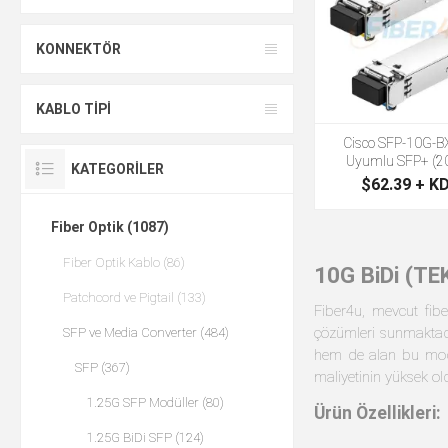
KONNEKTÖR
KABLO TIPI
Cisco SFP-10G-
Uyumlu SFP+ (2
KATEGORILER
$62.39 + K
Fiber Optik (1087)
Fiber Optik Kablo (86)
10G BiDi (T
Patchcord ve Pigtail (133)
Fiber4u, mevcut fibe
çözümleri sunmaktadı
SFP ve Media Converter (484)
hem de alan bu modüll
SFP (367)
maliyetinin yüksek o
1.25G SFP Modüller (80)
Ürün Özellikleri:
1.25G BiDi SFP (124)