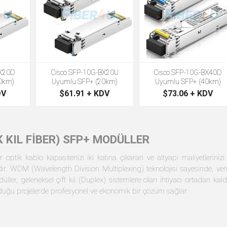
BX20D
Cisco SFP-10G-BX20U
Cisco SFP-10G-BX40D
0km)
Uyumlu SFP+ (20km)
Uyumlu SFP+ (40km)
DV
$61.91 + KDV
$73.06 + KDV
EK KIL FİBER) SFP+ MODÜLLER
r optik kablo kapasitenizi iki katına çıkaran ve altyapı maliyetleriniz
r. WDM (Wavelength Division Multiplexing) teknolojisi sayesinde, veri
er, geleneksel çift kıl (Duplex) sistemlere olan ihtiyacı ortadan kaldırı
lduğu projelerde profesyonel ve ekonomik bir çözüm sağlar.