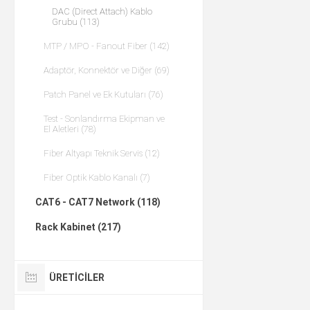
DAC (Direct Attach) Kablo
Grubu (113)
MTP / MPO - Fanout Fiber (142)
Adaptör, Konnektör ve Diğer (69)
Patch Panel ve Ek Kutuları (76)
Test - Sonlandırma Ekipman ve
El Aletleri (78)
Fiber Altyapı Teknik Servis (12)
Fiber Optik Kablo Kanalı (7)
CAT6 - CAT7 Network (118)
Rack Kabinet (217)
ÜRETICILER