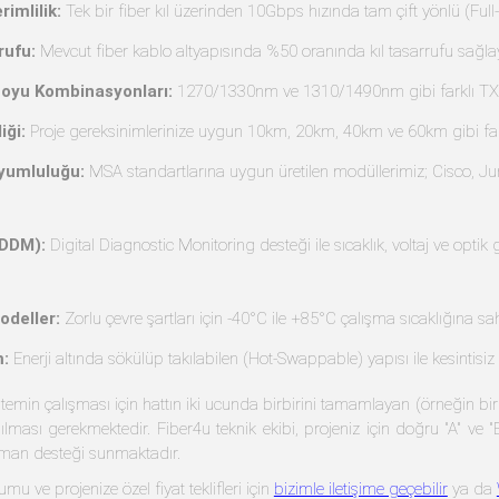
imlilik:
Tek bir fiber kıl üzerinden 10Gbps hızında tam çift yönlü (Full-
rufu:
Mevcut fiber kablo altyapısında %50 oranında kıl tasarrufu sağlaya
Boyu Kombinasyonları:
1270/1330nm ve 1310/1490nm gibi farklı TX/RX
iği:
Proje gereksinimlerinize uygun 10km, 20km, 40km ve 60km gibi fark
yumluluğu:
MSA standartlarına uygun üretilen modüllerimiz; Cisco, Jun
(DDM):
Digital Diagnostic Monitoring desteği ile sıcaklık, voltaj ve optik
odeller:
Zorlu çevre şartları için -40°C ile +85°C çalışma sıcaklığına sah
m:
Enerji altında sökülüp takılabilen (Hot-Swappable) yapısı ile kesintisiz
sistemin çalışması için hattın iki ucunda birbirini tamamlayan (örne
nılması gerekmektedir. Fiber4u teknik ekibi, projeniz için doğru "A" ve
zman desteği sunmaktadır.
umu ve projenize özel fiyat teklifleri için
bizimle iletişime geçebilir
ya da