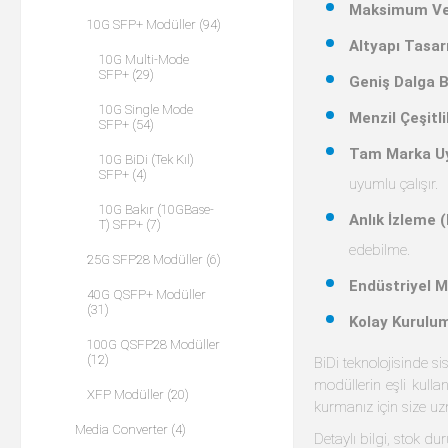
Maksimum Ver
10G SFP+ Modüller (94)
Altyapı Tasar
10G Multi-Mode
SFP+ (29)
Geniş Dalga 
10G Single Mode
Menzil Çeşitlil
SFP+ (54)
Tam Marka U
10G BiDi (Tek Kıl)
SFP+ (4)
uyumlu çalışır.
10G Bakır (10GBase-
Anlık İzleme 
T) SFP+ (7)
edebilme.
25G SFP28 Modüller (6)
Endüstriyel M
40G QSFP+ Modüller
(31)
Kolay Kurulu
100G QSFP28 Modüller
(12)
BiDi teknolojisinde 
modüllerin eşli kulla
XFP Modüller (20)
kurmanız için size u
Media Converter (4)
Detaylı bilgi, stok dur