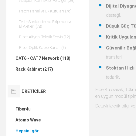
Adaptör, Konnektör ve Diğer (69)
Dijital Diyag
Patch Panel ve Ek Kutuları (76)
desteği.
Test - Sonlandırma Ekipman ve
Düşük Güç Tü
El Aletleri (78)
Kritik Uygulam
Fiber Altyapı Teknik Servis (12)
Güvenilir Bağl
Fiber Optik Kablo Kanalı (7)
transferi.
CAT6 - CAT7 Network (118)
Stoktan Hızlı
Rack Kabinet (217)
tedarik.
Fiber4u olarak, 10km
ÜRETICILER
en uygun modül tipin
Detaylı teknik bilgi ve 
Fiber4u
Atomo Wave
Hepsini gör