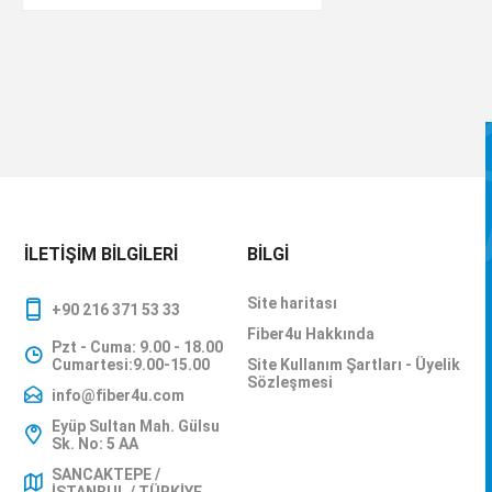
İLETIŞIM BILGILERI
BILGI
Site haritası
+90 216 371 53 33
Fiber4u Hakkında
Pzt - Cuma: 9.00 - 18.00
Cumartesi:9.00-15.00
Site Kullanım Şartları - Üyelik
Sözleşmesi
info@fiber4u.com
Eyüp Sultan Mah. Gülsu
Sk. No: 5 AA
SANCAKTEPE /