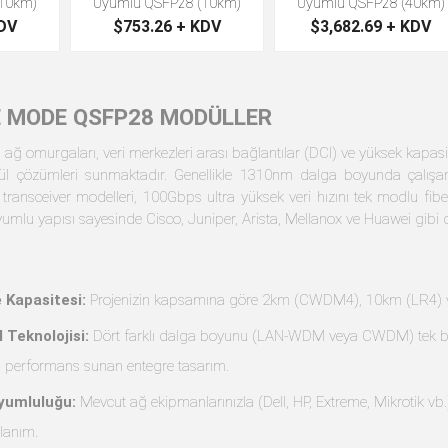
10km)
Uyumlu QSFP28 (10km)
Uyumlu QSFP28 (40km)
KDV
$753.26 + KDV
$3,682.69 + KDV
E MODE QSFP28 MODÜLLER
sı ağ omurgaları, veri merkezleri arası bağlantılar (DCI) ve yüksek kapasi
çözümleri sunmaktadır. Genellikle 1310nm dalga boyunda çalış
 transceiver modelleri, 100Gbps ultra yüksek veri hızını tek modlu fibe
umlu yapısı sayesinde Cisco, Juniper, Arista, Mellanox ve Huawei gibi 
 Kapasitesi:
Projenizin kapsamına göre 2km (CWDM4), 10km (LR4) ve 4
Teknolojisi:
Dört farklı dalga boyunu (LAN-WDM veya CWDM) tek bir m
 performans sunan entegre tasarım.
yumluluğu:
Mevcut ağ ekipmanlarınızla (Dell, HP, Extreme, Mikrotik vb.) s
lanım.