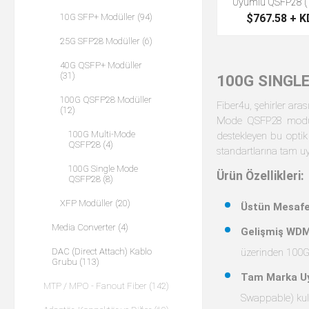
Uyumlu QSFP28 (
$767.58 + 
10G SFP+ Modüller (94)
25G SFP28 Modüller (6)
40G QSFP+ Modüller
(31)
100G SINGL
100G QSFP28 Modüller
Fiber4u, şehirler ara
(12)
Mode QSFP28 modül 
100G Multi-Mode
destekleyen bu optik
QSFP28 (4)
standartlarına tam uy
100G Single Mode
Ürün Özellikleri:
QSFP28 (8)
XFP Modüller (20)
Üstün Mesafe
Media Converter (4)
Gelişmiş WDM 
üzerinden 100G
DAC (Direct Attach) Kablo
Grubu (113)
Tam Marka U
MTP / MPO - Fanout Fiber (142)
Swappable) kul