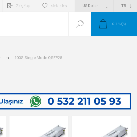
Giriş Yap
İstek listesi
0
ITEM(S)
r
100G Single Mode QSFP28