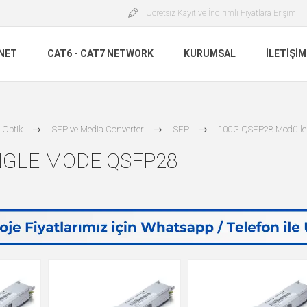
Ücretsiz Kayıt ve İndirimli Fiyatlara Erişim
INET
CAT6 - CAT7 NETWORK
KURUMSAL
İLETIŞIM
 Optik
SFP ve Media Converter
SFP
100G QSFP28 Modülle
NGLE MODE QSFP28