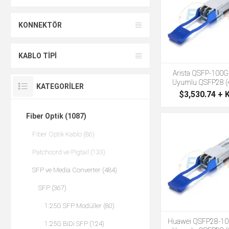
KONNEKTÖR
KABLO TIPI
Arista QSFP-100
Uyumlu QSFP28 (
KATEGORILER
$3,530.74 + 
Fiber Optik (1087)
Fiber Optik Kablo (86)
Patchcord ve Pigtail (133)
SFP ve Media Converter (484)
SFP (367)
1.25G SFP Modüller (80)
Huawei QSFP28-1
1.25G BiDi SFP (124)