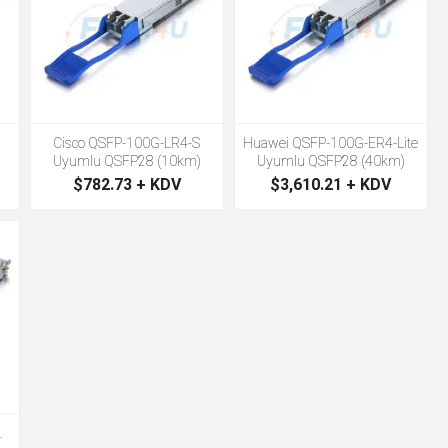
S
Cisco QSFP-100G-LR4-S
Huawei QSFP-100G-ER4-Lite
Uyumlu QSFP28 (10km)
Uyumlu QSFP28 (40km)
$782.73 + KDV
$3,610.21 + KDV
L