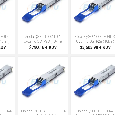
G-ERL4
Arista QSFP-100G-LR4
Cisco QSFP-100G-ER4L-
40km)
Uyumlu QSFP28 (10km)
Uyumlu QSFP28 (40km)
KDV
$790.16 + KDV
$3,603.98 + KDV
00G-LR4
Juniper JNP-QSFP-100G-LR4
Juniper QSFP-100G-ER4