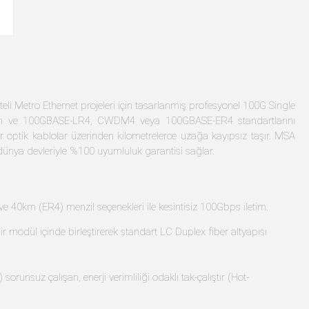
teli Metro Ethernet projeleri için tasarlanmış profesyonel 100G Single
an ve 100GBASE-LR4, CWDM4 veya 100GBASE-ER4 standartlarını
r optik kablolar üzerinden kilometrelerce uzağa kayıpsız taşır. MSA
dünya devleriyle %100 uyumluluk garantisi sağlar.
0km (ER4) menzil seçenekleri ile kesintisiz 100Gbps iletim.
odül içinde birleştirerek standart LC Duplex fiber altyapısı
orunsuz çalışan, enerji verimliliği odaklı tak-çalıştır (Hot-