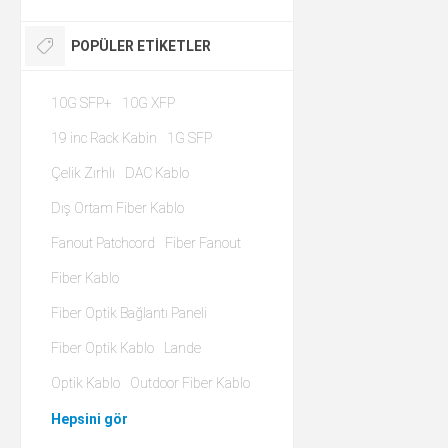
POPÜLER ETIKETLER
10G SFP+
10G XFP
19 inc Rack Kabin
1G SFP
Çelik Zırhlı
DAC Kablo
Dış Ortam Fiber Kablo
Fanout Patchcord
Fiber Fanout
Fiber Kablo
Fiber Optik Bağlantı Paneli
Fiber Optik Kablo
Lande
Optik Kablo
Outdoor Fiber Kablo
Hepsini gör