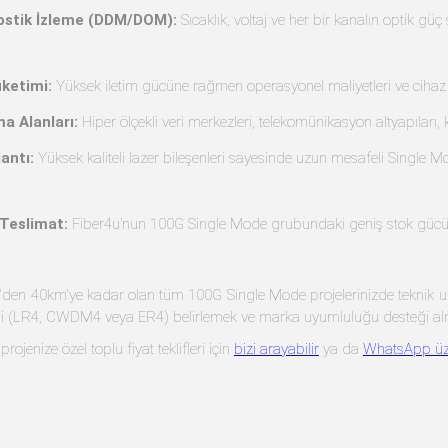
nostik İzleme (DDM/DOM):
Sıcaklık, voltaj ve her bir kanalın optik gü
ketimi:
Yüksek iletim gücüne rağmen operasyonel maliyetleri ve cihaz 
a Alanları:
Hiper ölçekli veri merkezleri, telekomünikasyon altyapıları
antı:
Yüksek kaliteli lazer bileşenleri sayesinde uzun mesafeli Single Mo
 Teslimat:
Fiber4u’nun 100G Single Mode grubundaki geniş stok gücü i
'den 40km'ye kadar olan tüm 100G Single Mode projelerinizde teknik uzma
i (LR4, CWDM4 veya ER4) belirlemek ve marka uyumluluğu desteği almak 
projenize özel toplu fiyat teklifleri için
bizi arayabilir
ya da
WhatsApp üz