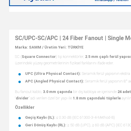
SC/UPC-SC/APC | 24 Fiber Fanout | Single 
Marka: SAMM /
Üretim Yeri: TÜRKİYE
SC (
Square Connector
) tip konnektörler,
2.5 mm çaplı ferül yapıs
üzerindeki yüzey geometrilerinin fiziksel farklarını ifade eder.
UPC (Ultra Physical Contact):
Seramik ferül yapısının ekstra 
APC (Angled Physical Contact):
Seramik ferül yapısının 8° aç
Bu fanout kablo,
3.0 mm çapında
bir dış kabloya ve içerisinde
24 ade
“
divider
” adı verilen özel bir yapı ile
1.8 mm çapındaki tüplerle
ayrılı
Özellikler
Geçiş Kaybı (IL):
≤ 0.30 dB (IEC 61300-3-4-Method-B)
Geri Dönüş Kaybı (RL):
≥ 50 dB (UPC), ≥ 60 dB (APC) (IEC 613