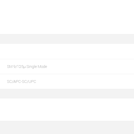
SM 9/125µ Single Mode
SC/APC-SC/UPC