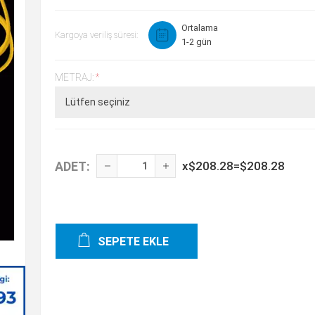
Ortalama
Kargoya veriliş süresi:
1-2 gün
METRAJ:
*
ADET:
x
$208.28
=
$208.28
SEPETE EKLE