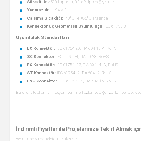
Süreklilik:
>500 kapışma; 0.1 dB tipik değişim ile
Yanmazlık:
UL94 V-0
Çalışma Sıcaklığı:
-40°C ile +85°C arasında
Konnektör Uç Geometrisi Uyumluluğu:
IEC 61755-3
Uyumluluk Standartları
LC Konnektör:
IEC 61754-20, TIA 604-10-A, RoHS
SC Konnektör:
IEC 61754-4, TIA 604-3, RoHS
FC Konnektör:
IEC 61754–13, TIA 604–4–A, RoHS
ST Konnektör:
IEC 61754–2, TIA 604–2, RoHS
LSH Konnektör:
IEC 61754-15, TIA 604-16, RoHS
Bu ürün, telekomünikasyon, veri merkezleri ve diğer zorlu fiber optik ba
İndirimli Fiyatlar ile Projelerinize Teklif Almak içi
Whatsapp ya da Telefon ile ulaşınız.