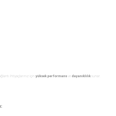
ğlantı ihtiyaçlarınız için
yüksek performans
ve
dayanıklılık
sunar.
n: