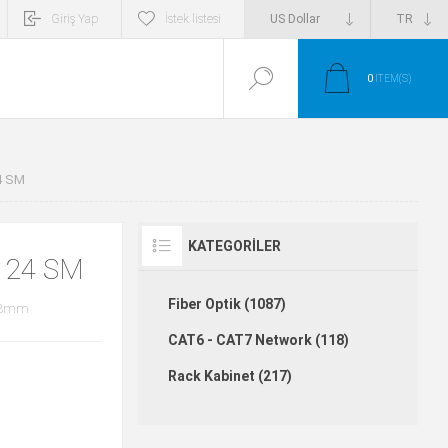
Giriş Yap
İstek listesi
0
ITEM(S)
4 SM
KATEGORILER
 24 SM
Fiber Optik (1087)
1.8mm
CAT6 - CAT7 Network (118)
Rack Kabinet (217)