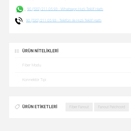
90 (532) 211 05 93 -
Whatsapp Hızlı Teklif Hattı
90 (532) 211 05 93 -
Telefon ile Hızlı Teklif Hattı
ÜRÜN NITELIKLERI
Fiber Modu
Konnektör Tipi
ÜRÜN ETIKETLERI
Fiber Fanout
Fanout Patchcord