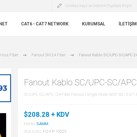
Ücretsiz Kayıt ve İndirimli Fiyatlara Erişim
INET
CAT6 - CAT7 NETWORK
KURUMSAL
İLETIŞIM
nout Fiber
Fanout SM 24 Fiber
Fanout Kablo SC/UPC-SC/APC 2
Fanout Kablo SC/UPC-SC/APC
SC/UPC-SC/APC | 24 Fiber Fanout | Single Mode G657.A2 | 3.0/
$208.28 + KDV
Marka:
SAMM
Stok Kodu:
FO-FP-10225