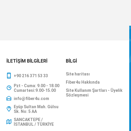
İLETIŞIM BILGILERI
BILGI
Site haritası
+90 216 371 53 33
Fiber4u Hakkında
Pzt - Cuma: 9.00 - 18.00
Cumartesi:9.00-15.00
Site Kullanım Şartları - Üyelik
Sözleşmesi
info@fiber4u.com
Eyüp Sultan Mah. Gülsu
Sk. No: 5 AA
SANCAKTEPE /
İSTANBUL / TÜRKİYE