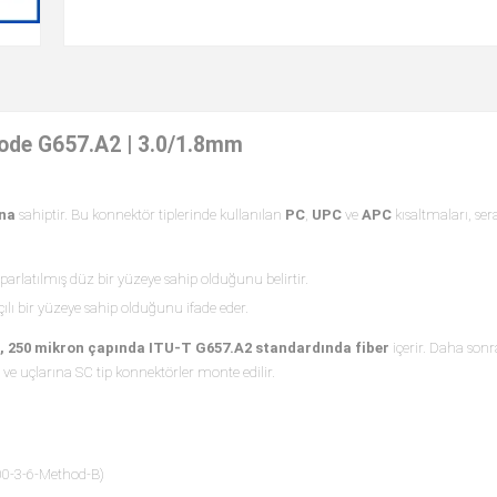
Mode G657.A2 | 3.0/1.8mm
ına
sahiptir. Bu konnektör tiplerinde kullanılan
PC
,
UPC
ve
APC
kısaltmaları, ser
parlatılmış düz bir yüzeye sahip olduğunu belirtir.
ılı bir yüzeye sahip olduğunu ifade eder.
t, 250 mikron çapında ITU-T G657.A2 standardında fiber
içerir. Daha sonra
r ve uçlarına SC tip konnektörler monte edilir.
00-3-6-Method-B)