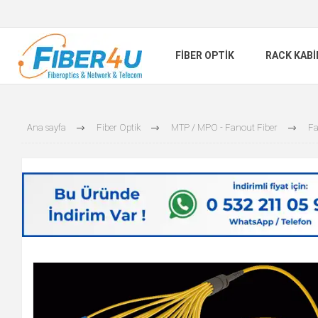
FIBER OPTIK
RACK KAB
Ana sayfa
Fiber Optik
MTP / MPO - Fanout Fiber
Fa