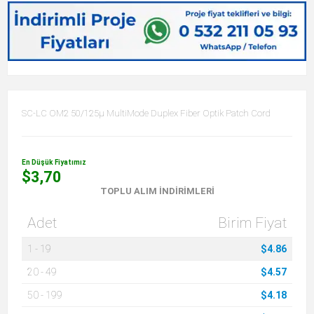
SC-LC OM2 50/125µ MultiMode Duplex Fiber Optik Patch Cord
En Düşük Fiyatımız
$3,70
TOPLU ALIM İNDIRIMLERI
Adet
Birim Fiyat
1
-
19
$4.86
20
-
49
$4.57
50
-
199
$4.18