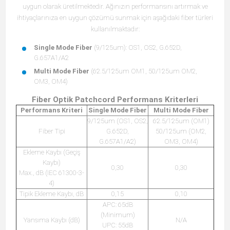
uygun olarak üretilmektedir. Ağınızın performansını artırmak ve
ihtiyaçlarınıza en uygun çözümü sunmak için aşağıdaki fiber türleri
kullanılmaktadır:
Single Mode Fiber
(9/125um): OS1, OS2, G.652D,
G.657A1/A2
Multi Mode Fiber
(62.5/125um OM1, 50/125um OM2,
OM3, OM4)
Fiber Optik Patchcord Performans Kriterleri
Performans Kriteri
Single Mode Fiber
Multi Mode Fiber
9/125um (OS1, OS2,
62.5/125um (OM1)
Fiber Tipi
G.652D,
50/125um (OM2,
G.657A1/A2)
OM3, OM4)
Ekleme Kaybı (Geçiş
Kaybı)
0,30
0,30
Max., dB (IEC 61300-3-
4)
Tipik Ekleme Kaybı, dB
0,15
0,10
APC: 65dB
(Minimum)
Yansıma Kaybı (dB)
N/A
UPC: 55dB