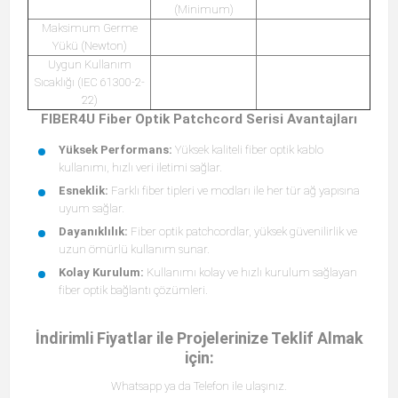
(Minimum)
Maksimum Germe
Yükü (Newton)
Uygun Kullanım
Sıcaklığı (IEC 61300-2-
22)
FIBER4U Fiber Optik Patchcord Serisi Avantajları
Yüksek Performans:
Yüksek kaliteli fiber optik kablo
kullanımı, hızlı veri iletimi sağlar.
Esneklik:
Farklı fiber tipleri ve modları ile her tür ağ yapısına
uyum sağlar.
Dayanıklılık:
Fiber optik patchcordlar, yüksek güvenilirlik ve
uzun ömürlü kullanım sunar.
Kolay Kurulum:
Kullanımı kolay ve hızlı kurulum sağlayan
fiber optik bağlantı çözümleri.
İndirimli Fiyatlar ile Projelerinize Teklif Almak
için:
Whatsapp ya da Telefon ile ulaşınız.