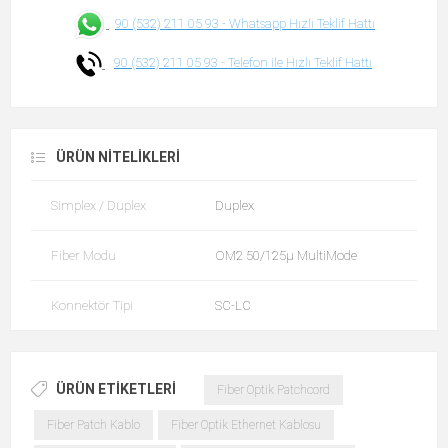
90 (532) 211 05 93 -
Whatsapp Hızlı Teklif Hattı
90 (532) 211 05 93 -
Telefon ile Hızlı Teklif Hattı
ÜRÜN NITELIKLERI
Simplex / Duplex
Duplex
Fiber Modu
OM2 50/125µ MultiMode
Konnektör Tipi
SC-LC
ÜRÜN ETIKETLERI
Fiber Optik Patchcord
Fiber Patch Kablo
Fiber Optik Ethernet Kablosu