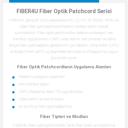
FIBER4U Fiber Optik Patchcord Serisi
FIBER4U, geniş bir ürün yelpazesiyle SC, LC, FC, ST, E2000, MTRJ ve
diğer fiber optik patchcord tiplerini stoktan teslim olarak
sunmaktadır. Fiber optik patchcordlar, telekomünikasyon, veri
merkezi uygulamaları, CATV, video iletimi, test cihazları ve daha
birçok fiber optik bağlantı gereksinimi için idealdir. Ultra-Polish (UPC)
ve Angle-Polish (APC) uç seçenekleriyle kullanıcı ihtiyaçlarına uygun
çözümler sunar.
Fiber Optik Patchcordların Uygulama Alanları
Telekomünikasyon sistemleri
Veri merkezi ağları
CATV (Kapsama Alanı TV) uygulamaları
Video iletimi ve test cihazları
Ev ve ofis içi fiber optik bağlantılar
Fiber Tipleri ve Modları
FIBER4U fiber optik patchcordlar, farklı fiber tipleri ve modlarına