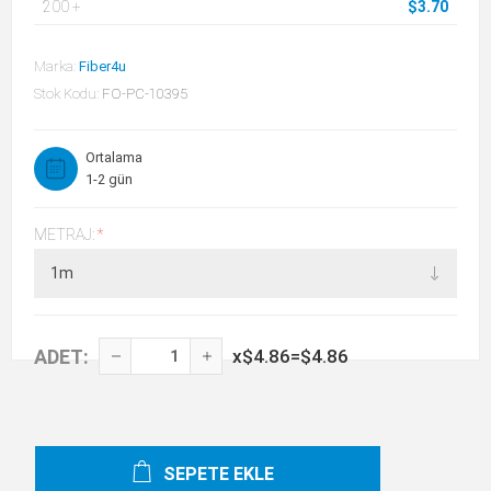
200
+
$3.70
Marka:
Fiber4u
Stok Kodu:
FO-PC-10395
Ortalama
1-2 gün
METRAJ:
*
ADET:
x
$4.86
=
$4.86
SEPETE EKLE