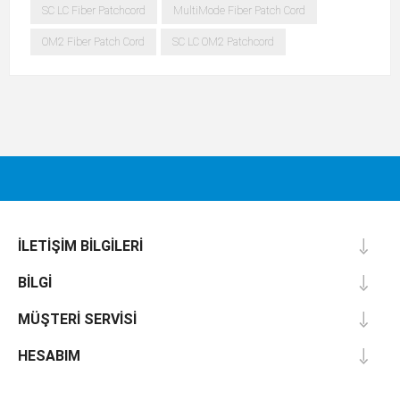
SC LC Fiber Patchcord
MultiMode Fiber Patch Cord
OM2 Fiber Patch Cord
SC LC OM2 Patchcord
İLETIŞIM BILGILERI
BILGI
MÜŞTERI SERVISI
HESABIM