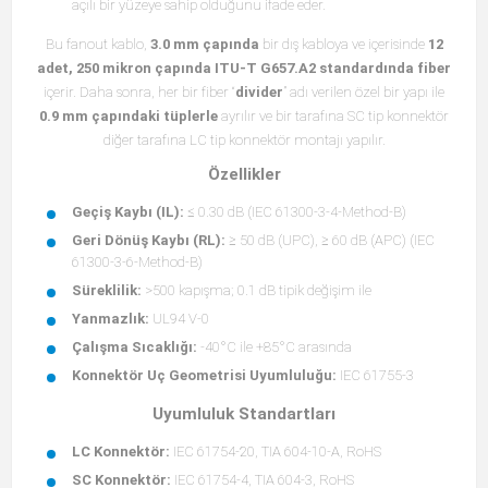
açılı bir yüzeye sahip olduğunu ifade eder.
Bu fanout kablo,
3.0 mm çapında
bir dış kabloya ve içerisinde
12
adet, 250 mikron çapında ITU-T G657.A2 standardında fiber
içerir. Daha sonra, her bir fiber “
divider
” adı verilen özel bir yapı ile
0.9 mm çapındaki tüplerle
ayrılır ve bir tarafına SC tip konnektör
diğer tarafına LC tip konnektör montajı yapılır.
Özellikler
Geçiş Kaybı (IL):
≤ 0.30 dB (IEC 61300-3-4-Method-B)
Geri Dönüş Kaybı (RL):
≥ 50 dB (UPC), ≥ 60 dB (APC) (IEC
61300-3-6-Method-B)
Süreklilik:
>500 kapışma; 0.1 dB tipik değişim ile
Yanmazlık:
UL94 V-0
Çalışma Sıcaklığı:
-40°C ile +85°C arasında
Konnektör Uç Geometrisi Uyumluluğu:
IEC 61755-3
Uyumluluk Standartları
LC Konnektör:
IEC 61754-20, TIA 604-10-A, RoHS
SC Konnektör:
IEC 61754-4, TIA 604-3, RoHS