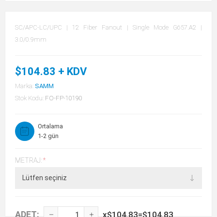
SC/APC-LC/UPC | 12 Fiber Fanout | Single Mode G657.A2 |
3.0/0.9mm
$104.83 + KDV
Marka:
SAMM
Stok Kodu:
FO-FP-10190
Ortalama
1-2 gün
METRAJ:
*
ADET:
x
$104.83
=
$104.83