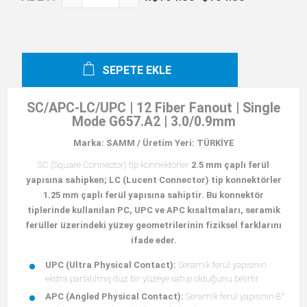
SEPETE EKLE
SC/APC-LC/UPC | 12 Fiber Fanout | Single
Mode G657.A2 | 3.0/0.9mm
Marka: SAMM /
Üretim Yeri: TÜRKİYE
SC (Square Connector) tip konnektörler
2.5 mm çaplı ferül
yapısına
sahipken; LC (Lucent Connector) tip konnektörler
1.25 mm çaplı ferül yapısına
sahiptir. Bu konnektör
tiplerinde kullanılan
PC
,
UPC
ve
APC
kısaltmaları, seramik
ferüller üzerindeki yüzey geometrilerinin fiziksel farklarını
ifade eder.
UPC (Ultra Physical Contact):
Seramik ferül yapısının
ekstra parlatılmış düz bir yüzeye sahip olduğunu belirtir.
APC (Angled Physical Contact):
Seramik ferül yapısının 8°