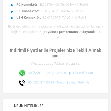
FC Konnektör:
IEC 61754–13, TIA 604–4–A, RoHS
ST Konnektör:
IEC 61754–2, TIA 604–2, RoHS
LSH Konnektör:
IEC 61754-15, TIA 604-16, RoHS
Bu ürün, telekomünikasyon, veri merkezleri ve diğer zorlu fiber optik
bağlantı ihtiyaçlarınız için
yüksek performans
ve
dayanıklılık
sunar.
İndirimli Fiyatlar ile Projelerinize Teklif Almak
için:
Whatsapp ya da Telefon ile ulaşınız.
90 (532) 211 05 93 -
Whatsapp Hızlı Teklif Hattı
90 (532) 211 05 93 -
Telefon ile Hızlı Teklif Hattı
ÜRÜN NITELIKLERI