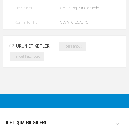
Fiber Modu
SM 9/125µ Single Mode
Konnektör Tipi
SC/APC-LC/UPC
ÜRÜN ETIKETLERI
Fiber Fanout
Fanout Patchcord
İLETIŞIM BILGILERI