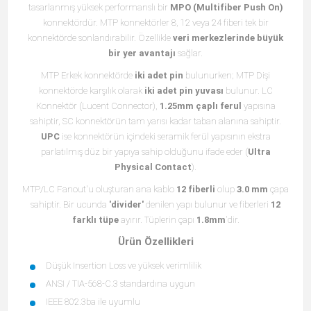
tasarlanmış yüksek performanslı bir
MPO (Multifiber Push On)
konnektördür. MTP konnektörler 8, 12 veya 24 fiberi tek bir
konnektörde sonlandırabilir. Özellikle
veri merkezlerinde büyük
bir yer avantajı
sağlar.
MTP Erkek konnektörde
iki adet pin
bulunurken; MTP Dişi
konnektörde karşılık olarak
iki adet pin yuvası
bulunur. LC
Konnektör (Lucent Connector),
1.25mm çaplı ferul
yapısına
sahiptir, SC konnektörün tam yarısı kadar taban alanına sahiptir.
UPC
ise konnektörün içindeki seramik ferül yapısının ekstra
parlatılmış düz bir yapıya sahip olduğunu ifade eder (
Ultra
Physical Contact
).
MTP/LC Fanout'u oluşturan ana kablo
12 fiberli
olup
3.0 mm
çapa
sahiptir. Bir ucunda
'divider'
denilen yapı bulunur ve fiberleri
12
farklı tüpe
ayırır. Tüplerin çapı
1.8mm
'dir.
Ürün Özellikleri
Düşük Insertion Loss ve yüksek verimlilik
ANSI / TIA-568-C.3 standardına uygun
IEEE 802.3ba ile uyumlu