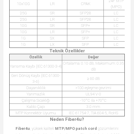
24F MTP
10x10G
LR
CPAK
(MPO)
25G
SR
SFP28
LC
25G
LR
SFP28
LC
10G
SR
SFP+
LC
10G
LR
SFP+
LC
1G
SX
SFP
LC
1G
LX
SFP
LC
Teknik Özellikler
Özellik
Değer
Ortalama: 0.10 dB, Maksimum: 0.35
Yansıma Kaybı (IEC 61300-3-4)
dB
Geri Dönüş Kaybı (IEC 61300-
≥ 60 dB
3-6)
Dayanıklılık
>100 eşleşme çevrimi
Yanmazlık
UL94 V-0
Çalışma Sıcaklığı
-10°C ila +70°C
Kablo Çapı
3.0 mm
MTP Konnektör Uyumu
IEC 61754-7, TIA 604-5, RoHS
Neden Fiber4u?
Fiber4u
, yüksek kaliteli
MTP/MPO patch cord
çözümlerini