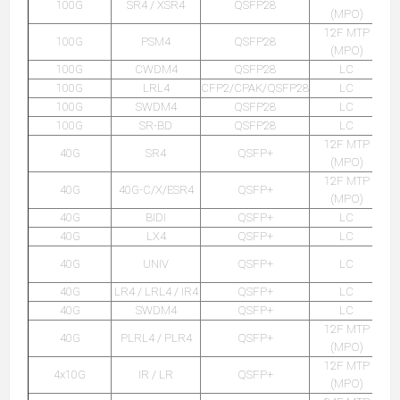
100G
SR4 / XSR4
QSFP28
(MPO)
12F MTP
100G
PSM4
QSFP28
(MPO)
100G
CWDM4
QSFP28
LC
100G
LRL4
CFP2/CPAK/QSFP28
LC
100G
SWDM4
QSFP28
LC
100G
SR-BD
QSFP28
LC
12F MTP
40G
SR4
QSFP+
(MPO)
12F MTP
40G
40G-C/X/ESR4
QSFP+
(MPO)
40G
BIDI
QSFP+
LC
40G
LX4
QSFP+
LC
40G
UNIV
QSFP+
LC
40G
LR4 / LRL4 / IR4
QSFP+
LC
40G
SWDM4
QSFP+
LC
12F MTP
40G
PLRL4 / PLR4
QSFP+
(MPO)
12F MTP
4x10G
IR / LR
QSFP+
(MPO)