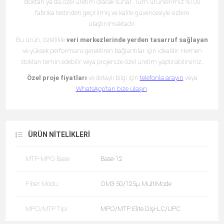
stoktan ya da özel üretim olarak sunar. Tüm ürünlerimiz %100
fabrika testinden geçirilmiş ve kalite güvencesiyle sizlere
ulaştırılmaktadır.
Bu ürün, özellikle
veri merkezlerinde yerden tasarruf sağlayan
ve yüksek performans gerektiren bağlantılar için idealdir. Hemen
stoktan temin edebilir veya projenize özel üretim yaptırabilirsiniz.
Özel proje fiyatları
ve detaylı bilgi için
telefonla arayın
veya
WhatsApp’tan bize ulaşın
.
ÜRÜN NITELIKLERI
MTP-MPO Base
Base-12
Fiber Modu
OM3 50/125µ MultiMode
MPO/MTP Tipi
MPO/MTP Elite Dişi-LC/UPC