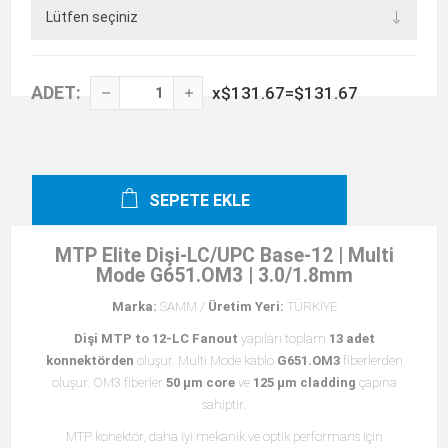
ADET:
x
$131.67
=
$131.67
SEPETE EKLE
MTP Elite Dişi-LC/UPC Base-12 | Multi
Mode G651.OM3 | 3.0/1.8mm
Marka:
SAMM /
Üretim Yeri:
TÜRKİYE
Dişi MTP to 12-LC Fanout
yapıları toplam
13 adet
konnektörden
oluşur. Multi Mode kablo
G651.OM3
fiberlerden
oluşur. OM3 fiberler
50 µm core
ve
125 µm cladding
çapına
sahiptir.
MTP konektör, daha iyi mekanik ve optik performans için