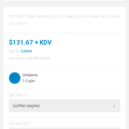
MPO/MTP Elite Female-LC/UPC | Base-12 | Multi Mode G651.OM3 |
3.0/1.8mm
$131.67 + KDV
Marka:
SAMM
Stok Kodu:
FO-MP-10160
Ortalama
1-2 gün
METRAJ:
*
POLARITE:
*