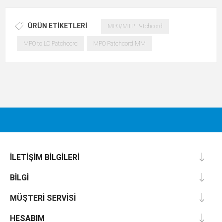
ÜRÜN ETIKETLERI
MPO/MTP Patchcord
MPO to LC Patchcord
MPO Patchcord MM
İLETIŞIM BILGILERI
BILGI
MÜŞTERI SERVISI
HESABIM