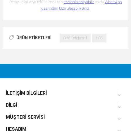
Detaylı bilgi veya teklif almak için
telefonla arayabilir
ya da
WhatsApp
üzerinden bize ulaşabilirsiniz
.
ÜRÜN ETIKETLERI
Cat6 Patchcord
HCS
İLETIŞIM BILGILERI
BILGI
MÜŞTERI SERVISI
HESABIM