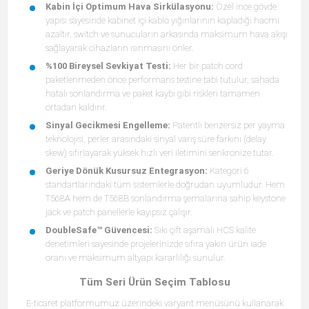
Kabin İçi Optimum Hava Sirkülasyonu:
Özel ince gövde
yapısı sayesinde kabinet içi kablo yığınlarının kapladığı hacmi
azaltır, switch ve sunucuların arkasında maksimum hava akışı
sağlayarak cihazların ısınmasını önler.
%100 Bireysel Sevkiyat Testi:
Her bir patch cord
paketlenmeden önce performans testine tabi tutulur, sahada
hatalı sonlandırma ve paket kaybı gibi riskleri tamamen
ortadan kaldırır.
Sinyal Gecikmesi Engelleme:
Patentli benzersiz per yayma
teknolojisi, perler arasındaki sinyal varış süre farkını (delay
skew) sıfırlayarak yüksek hızlı veri iletimini senkronize tutar.
Geriye Dönük Kusursuz Entegrasyon:
Kategori 6
standartlarındaki tüm sistemlerle doğrudan uyumludur. Hem
T568A hem de T568B sonlandırma şemalarına sahip keystone
jack ve patch panellerle kayıpsız çalışır.
DoubleSafe™ Güvencesi:
Sıkı çift aşamalı HCS kalite
denetimleri sayesinde projelerinizde sıfıra yakın ürün iade
oranı ve maksimum altyapı kararlılığı sunulur.
Tüm Seri Ürün Seçim Tablosu
E-ticaret platformumuz üzerindeki varyant menüsünü kullanarak