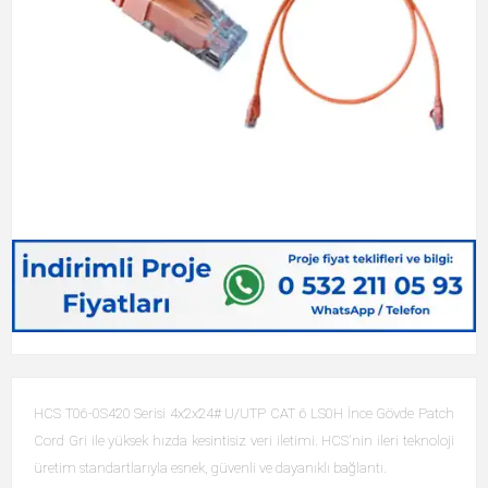
HCS T06-0S420 Serisi 4x2x24# U/UTP CAT 6 LS0H İnce Gövde Patch
Cord Gri ile yüksek hızda kesintisiz veri iletimi. HCS'nin ileri teknoloji
üretim standartlarıyla esnek, güvenli ve dayanıklı bağlantı.