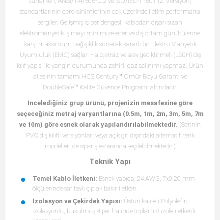
sunarken, ANSI/TIA/568-C.2 ve ISO/IEC-11801 (2. Versiyon)
standartlarının gereksinimlerinin çok üzerinde iletim performansı
sergiler. Gelişmiş iç per dengesi, kablodan dışarı sızan
elektromanyetik ışımayı minimize eder ve dış ortam gürültülerine
karşı maksimum bağışıklık sunarak kararlı bir Elektro Manyetik
Uyumluluk (EMC) sağlar. Halojensiz ve alev geciktirmeli (LS0H) dış
kılıf yapısı ile yangın durumunda zehirli gaz salınımı yapmaz. Ürün
ailesinin tamamı HCS Century™ Ömür Boyu Garanti ve
DoubleSafe™ Kalite Güvence Programı altındadır.
İncelediğiniz grup ürünü, projenizin mesafesine göre
seçeceğiniz metraj varyantlarına (0.5m, 1m, 2m, 3m, 5m, 7m
ve 10m) göre esnek olarak yapılandırılabilmektedir.
(Serinin
PVC dış kılıflı versiyonları veya açık gri dışındaki alternatif renk
modelleri de sipariş esnasında seçilebilmektedir.)
Teknik Yapı
Temel Kablo İletkeni:
Esnek yapıda, 24 AWG, 7x0.20 mm
ölçülerinde saf tavlı çıplak bakır iletken.
İzolasyon ve Çekirdek Yapısı:
Üstün kaliteli Polyolefin
izolasyonlu, bükülmüş 4 per halinde toplam 8 izole iletkenli