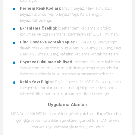
kararlı şasi.
Perlerin Renk Kodları:
Mavi x Beyaz/Mavi, Turuncu x
Beyaz/Turuncu, Yeşil x Beyaz/Yeşil, Kahverengi x
Beyaz/Kahverengi.
Ekranlama Özelliği:
İç şeffaf bant kaplama, dış folyo
koruması ve topraklama teli içermeyen saf U/UTP mimari.
Plug Gövde ve Kontak Yapısı:
UL 94 V-0 yüksek yangın
dayanımlı Polikarbonat plug yuvası; 2.54μm (100μ-inç) Nikel
üzeri 1.27μm (50μ-inç) saf altın kaplama kontak noktaları.
Boyut ve Bükülme Kabiliyeti:
Nominal 5.7 mm kablo dış
çapı ve minimum 23 mm bükülme yarıçapı sayesinde dar
kabin içi alanlarda bükülme stresini tamamen yok eder.
Kablo Yazı Bilgisi:
Dış kılıf üzerinde HCS ürün kodu, kablo
kategorisi/tanımlaması, net metraj bilgisi ve geriye dönük
izlenebilirlik sunan parti numarası eksiksiz basılmıştır.
Uygulama Alanları
HCS DataLink 250 Kategori 6 ince gövde patch cordlar, yüksek bant
genişliği ve kesintisiz iletim gerektiren güncel tüm LAN ve veri
merkezi uygulamalarıyla tam uyumludur: