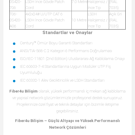
0S420-
LS0H İnce Gövde Patch
7.0 Metre
Halojensiz /
(RAL
706
Cord
İnce Tip
7035)
T06-
4x2x24# U/UTP CAT 6
LS0H
Açık Gri
0S420-
LS0H İnce Gövde Patch
10 Metre
Halojensiz /
(RAL
A06
Cord
İnce Tip
7035)
Standartlar ve Onaylar
Century™ Ömür Boyu Garanti Standartları
ANSI/TIA-568-C.2 Kategori 6 Performans Doğrulaması
ISO/IEC-11801 (2nd Edition) Uluslararası Ağ Kablolama Onayı
IEC 60603-7-4 Standartlarına Uygun Modüler UTP Fiş
Uyumluluğu
IEC 60332-1 Alev Geciktiricilik ve LS0H Standartları
Fiber4u Bilişim
olarak, yüksek performanslı iç mekan ağ kablolama
ve yapısal network çözümlerimizle profesyonel destek sunuyoruz.
Projelerinize özel fiyat ve teknik detaylar için bizimle iletişime
geçebilirsiniz.
Fiber4u Bilişim – Güçlü Altyapı ve Yüksek Performanslı
Network Çözümleri