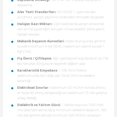
depolama.
Alev Testi Standartları:
IEC 60332-1 uyarınca alev
yürütmez, yangın yayılımını bloke eden emniyetli dış gövde.
Halojen Gazı Miktarı:
LS0H kablolarda yangın esnasında
can ve mal güvenliğini koruyan ihmal edilebilir (sıfıra yakın)
halojen seviyesi.
Mekanik Dayanım Kuvvetleri:
Kablo ile plug arası gerilme
kuvveti minimum 9 Kgf (90N), maksimum çekme kuvveti 1
Kgf (10N).
Fiş Ömrü / Çiftleşme:
Ağır operasyonel koşullarda en az 750
kez tak-çıkar döngüsüne dayanıklı sağlam yapı.
Karakteristik Empedans:
1-250 MHz frekans
spektrumunda tam doğrusal 100±6 Ohm empedans
kararlılığı.
Elektriksel Sınırlar:
Maksimum 20 mOhm kontak direnci,
en fazla %2 direnç dengesizliği ve maksimum 72 Vdc çalışma
voltajı desteği.
Dielektrik ve Yalıtım Gücü:
1 dakika boyunca 1000 Volts
rms alternatif akıma karşı minimum dielektrik dayanım; 500
Vdc test gerilimi altında minimum 500 MOhm izolasyon