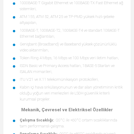
1000BASE-T Gigabit Ethernet ve 100BASE-TX Fast Ethernet ağ
sistemleri,
ATM 155, ATM 52, ATM 25 ve TP-PMD yüksek hızlı şebeke
altyapıları,
100BASE-T, 100BASE-T2, 100BASE-T4 ve standart 10BASE-T
Ethernet bağlantıları,
Genişbant (Broadband) ve Baseband yüksek çözünürlüklü
video aktarımları,
Token Ring 4 Mbps, 16 Mbps ve 100 Mbps veri iletim hatları,
ISDN Basic ve Primary Access hatları, 1BASE-5 Starlan ve
ISALAN mimarileri,
ITU V.21 ve X.11 telekomünikasyon protokolleri,
Kabin içi hava sirkülasyonunun ve dar alan yönetiminin kritik
olduğu yoğun veri merkezleri ile LS0H güvenlik kriterli
kurumsal projeler.
Mekanik, Çevresel ve Elektriksel Özellikler
Çalışma Sıcaklığı:
-20°C ile +60°C ortam sıcaklıklarında
tam performanslı çalışma.
Depolama Sıcaklığı:
-20°C ile +80°C aralığında güvenli