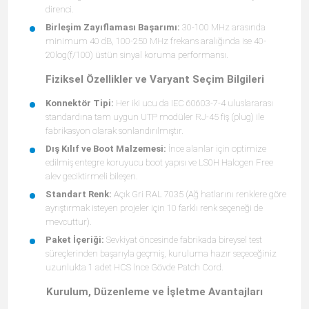
direnci.
Birleşim Zayıflaması Başarımı:
30-100 MHz arasında
minimum 40 dB, 100-250 MHz frekans aralığında ise 40-
20log(f/100) üstün sinyal koruma performansı.
Fiziksel Özellikler ve Varyant Seçim Bilgileri
Konnektör Tipi:
Her iki ucu da IEC 60603-7-4 uluslararası
standardına tam uygun UTP modüler RJ-45 fiş (plug) ile
fabrikasyon olarak sonlandırılmıştır.
Dış Kılıf ve Boot Malzemesi:
İnce alanlar için optimize
edilmiş entegre koruyucu boot yapısı ve LS0H Halogen Free
alev geciktirmeli bileşen.
Standart Renk:
Açık Gri RAL 7035 (Ağ hatlarını renklere göre
ayrıştırmak isteyen projeler için 10 farklı renk seçeneği de
mevcuttur).
Paket İçeriği:
Sevkiyat öncesinde fabrikada bireysel test
süreçlerinden başarıyla geçmiş, kuruluma hazır seçeceğiniz
uzunlukta 1 adet HCS İnce Gövde Patch Cord.
Kurulum, Düzenleme ve İşletme Avantajları