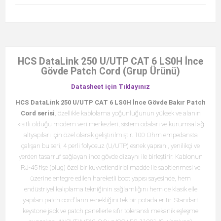
HCS DataLink 250 U/UTP CAT 6 LS0H İnce
Gövde Patch Cord (Grup Ürünü)
Datasheet için Tıklayınız
HCS DataLink 250 U/UTP CAT 6 LS0H İnce Gövde Bakır Patch
Cord serisi
, özellikle kablolama yoğunluğunun yüksek ve alanın
kısıtlı olduğu modern veri merkezleri, sistem odaları ve kurumsal ağ
altyapıları için özel olarak geliştirilmiştir. 100 Ohm empedansta
çalışan bu seri, 4 perli folyosuz (U/UTP) esnek yapısını, yenilikçi ve
yerden tasarruf sağlayan ince gövde dizaynı ile birleştirir. Kablonun
RJ-45 fişe (plug) özel bir kuvvetlendirici madde ile sabitlenmesi ve
üzerine entegre edilen hareketli boot yapısı sayesinde, hem
endüstriyel kalıplama tekniğinin sağlamlığını hem de klasik elle
yapılan patch cord'ların esnekliğini tek bir potada eritir. Standart
keystone jack ve patch panellerle sıfır toleranslı mekanik eşleşme