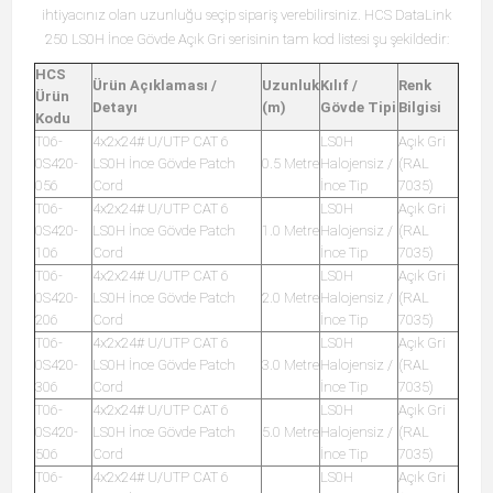
ihtiyacınız olan uzunluğu seçip sipariş verebilirsiniz. HCS DataLink
250 LS0H İnce Gövde Açık Gri serisinin tam kod listesi şu şekildedir:
HCS
Ürün Açıklaması /
Uzunluk
Kılıf /
Renk
Ürün
Detayı
(m)
Gövde Tipi
Bilgisi
Kodu
T06-
4x2x24# U/UTP CAT 6
LS0H
Açık Gri
0S420-
LS0H İnce Gövde Patch
0.5 Metre
Halojensiz /
(RAL
056
Cord
İnce Tip
7035)
T06-
4x2x24# U/UTP CAT 6
LS0H
Açık Gri
0S420-
LS0H İnce Gövde Patch
1.0 Metre
Halojensiz /
(RAL
106
Cord
İnce Tip
7035)
T06-
4x2x24# U/UTP CAT 6
LS0H
Açık Gri
0S420-
LS0H İnce Gövde Patch
2.0 Metre
Halojensiz /
(RAL
206
Cord
İnce Tip
7035)
T06-
4x2x24# U/UTP CAT 6
LS0H
Açık Gri
0S420-
LS0H İnce Gövde Patch
3.0 Metre
Halojensiz /
(RAL
306
Cord
İnce Tip
7035)
T06-
4x2x24# U/UTP CAT 6
LS0H
Açık Gri
0S420-
LS0H İnce Gövde Patch
5.0 Metre
Halojensiz /
(RAL
506
Cord
İnce Tip
7035)
T06-
4x2x24# U/UTP CAT 6
LS0H
Açık Gri