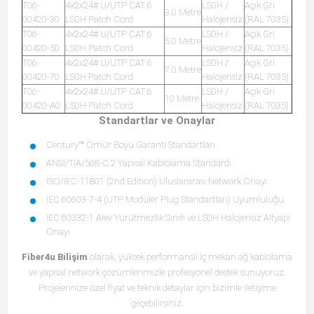
T06-
4x2x24# U/UTP CAT 6
LS0H /
Açık Gri
3.0 Metre
00420-30
LS0H Patch Cord
Halojensiz
(RAL 7035)
T06-
4x2x24# U/UTP CAT 6
LS0H /
Açık Gri
5.0 Metre
00420-50
LS0H Patch Cord
Halojensiz
(RAL 7035)
T06-
4x2x24# U/UTP CAT 6
LS0H /
Açık Gri
7.0 Metre
00420-70
LS0H Patch Cord
Halojensiz
(RAL 7035)
T06-
4x2x24# U/UTP CAT 6
LS0H /
Açık Gri
10 Metre
00420-A0
LS0H Patch Cord
Halojensiz
(RAL 7035)
Standartlar ve Onaylar
Century™ Ömür Boyu Garanti Standartları
ANSI/TIA/568-C.2 Yapısal Kablolama Standardı
ISO/IEC-11801 (2nd Edition) Uluslararası Network Onayı
IEC 60603-7-4 (UTP Modüler Plug Standartları) Uyumluluğu
IEC 60332-1 Alev Yürütmezlik Sınıfı ve LS0H Halojensiz Altyapı
Onayı
Fiber4u Bilişim
olarak, yüksek performanslı iç mekan ağ kablolama
ve yapısal network çözümlerimizle profesyonel destek sunuyoruz.
Projelerinize özel fiyat ve teknik detaylar için bizimle iletişime
geçebilirsiniz.