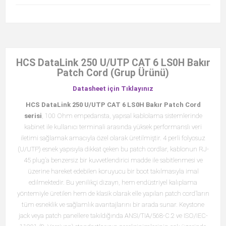
HCS DataLink 250 U/UTP CAT 6 LS0H Bakır
Patch Cord (Grup Ürünü)
Datasheet için Tıklayınız
HCS DataLink 250 U/UTP CAT 6 LS0H Bakır Patch Cord
serisi
, 100 Ohm empedansta, yapısal kablolama sistemlerinde
kabinet ile kullanıcı terminali arasında yüksek performanslı veri
iletimi sağlamak amacıyla özel olarak üretilmiştir. 4 perli folyosuz
(U/UTP) esnek yapısıyla dikkat çeken bu patch cordlar, kablonun RJ-
45 plug’a benzersiz bir kuvvetlendirici madde ile sabitlenmesi ve
üzerine hareket edebilen koruyucu bir boot takılmasıyla imal
edilmektedir. Bu yenilikçi dizayn, hem endüstriyel kalıplama
yöntemiyle üretilen hem de klasik olarak elle yapılan patch cord’ların
tüm esneklik ve sağlamlık avantajlarını bir arada sunar. Keystone
jack veya patch panellere takıldığında ANSI/TIA/568-C.2 ve ISO/IEC-