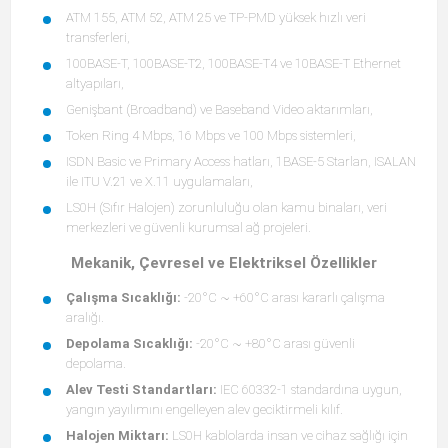
ATM 155, ATM 52, ATM 25 ve TP-PMD yüksek hızlı veri
transferleri,
100BASE-T, 100BASE-T2, 100BASE-T4 ve 10BASE-T Ethernet
altyapıları,
Genişbant (Broadband) ve Baseband Video aktarımları,
Token Ring 4 Mbps, 16 Mbps ve 100 Mbps sistemleri,
ISDN Basic ve Primary Access hatları, 1BASE-5 Starlan, ISALAN
ile ITU V.21 ve X.11 uygulamaları,
LS0H (Sıfır Halojen) zorunluluğu olan kamu binaları, veri
merkezleri ve güvenli kurumsal ağ projeleri.
Mekanik, Çevresel ve Elektriksel Özellikler
Çalışma Sıcaklığı:
-20°C ~ +60°C arası kararlı çalışma
aralığı.
Depolama Sıcaklığı:
-20°C ~ +80°C arası güvenli
depolama.
Alev Testi Standartları:
IEC 60332-1 standardına uygun,
yangın yayılımını engelleyen alev geciktirmeli kılıf.
Halojen Miktarı:
LS0H kablolarda insan ve cihaz sağlığı için