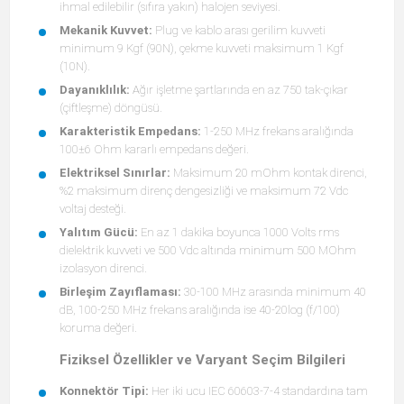
ihmal edilebilir (sıfıra yakın) halojen seviyesi.
Mekanik Kuvvet:
Plug ve kablo arası gerilim kuvveti
minimum 9 Kgf (90N), çekme kuvveti maksimum 1 Kgf
(10N).
Dayanıklılık:
Ağır işletme şartlarında en az 750 tak-çıkar
(çiftleşme) döngüsü.
Karakteristik Empedans:
1-250 MHz frekans aralığında
100±6 Ohm kararlı empedans değeri.
Elektriksel Sınırlar:
Maksimum 20 mOhm kontak direnci,
%2 maksimum direnç dengesizliği ve maksimum 72 Vdc
voltaj desteği.
Yalıtım Gücü:
En az 1 dakika boyunca 1000 Volts rms
dielektrik kuvveti ve 500 Vdc altında minimum 500 MOhm
izolasyon direnci.
Birleşim Zayıflaması:
30-100 MHz arasında minimum 40
dB, 100-250 MHz frekans aralığında ise 40-20log (f/100)
koruma değeri.
Fiziksel Özellikler ve Varyant Seçim Bilgileri
Konnektör Tipi:
Her iki ucu IEC 60603-7-4 standardına tam