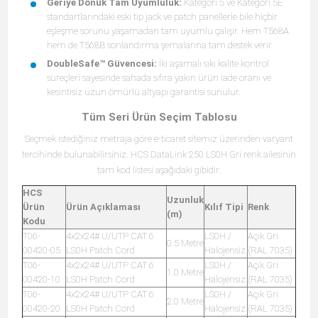
Geriye Dönük Tam Uyumluluk:
Kategori 5 ve Kategori 5E
standartlarındaki eski tip jack ve patch panellerle bile hiçbir
eşleşme sorunu yaşamadan tam uyumlu çalışır. Hem T568A
hem de T568B sonlandırma şemalarına tam destek verir.
DoubleSafe™ Güvencesi:
İki aşamalı sıkı kalite kontrol
süreçleri sayesinde sahada sıfıra yakın ürün iade oranı ve
kesintisiz uzun ömürlü altyapı garantisi sunulur.
Tüm Seri Ürün Seçim Tablosu
Seçmek istediğiniz metraja göre e-ticaret sitemiz üzerinden varyant
tercihinde bulunabilirsiniz. HCS DataLink 250 LS0H Gri renk ailesinin
tam kod listesi aşağıdaki gibidir:
HCS
Uzunluk
Ürün
Ürün Açıklaması
Kılıf Tipi
Renk
(m)
Kodu
T06-
4x2x24# U/UTP CAT 6
LS0H /
Açık Gri
0.5 Metre
00420-05
LS0H Patch Cord
Halojensiz
(RAL 7035)
T06-
4x2x24# U/UTP CAT 6
LS0H /
Açık Gri
1.0 Metre
00420-10
LS0H Patch Cord
Halojensiz
(RAL 7035)
T06-
4x2x24# U/UTP CAT 6
LS0H /
Açık Gri
2.0 Metre
00420-20
LS0H Patch Cord
Halojensiz
(RAL 7035)