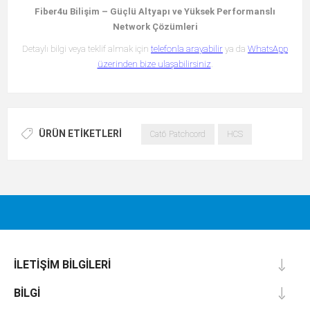
Fiber4u Bilişim – Güçlü Altyapı ve Yüksek Performanslı
Network Çözümleri
Detaylı bilgi veya teklif almak için
telefonla arayabilir
ya da
WhatsApp
üzerinden bize ulaşabilirsiniz
.
ÜRÜN ETIKETLERI
Cat6 Patchcord
HCS
İLETIŞIM BILGILERI
BILGI