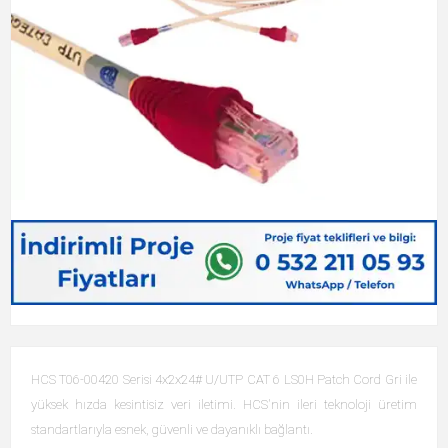
HCS T06-00420 Serisi 4x2x24# U/UTP CAT 6 LS0H Patch Cord Gri ile
yüksek hızda kesintisiz veri iletimi. HCS'nin ileri teknoloji üretim
standartlarıyla esnek, güvenli ve dayanıklı bağlantı.