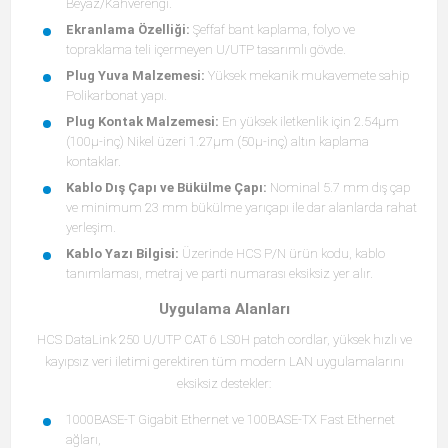
Beyaz/Kahverengi.
Ekranlama Özelliği:
Şeffaf bant kaplama, folyo ve
topraklama teli içermeyen U/UTP tasarımlı gövde.
Plug Yuva Malzemesi:
Yüksek mekanik mukavemete sahip
Polikarbonat yapı.
Plug Kontak Malzemesi:
En yüksek iletkenlik için 2.54μm
(100μ-inç) Nikel üzeri 1.27μm (50μ-inç) altın kaplama
kontaklar.
Kablo Dış Çapı ve Bükülme Çapı:
Nominal 5.7 mm dış çap
ve minimum 23 mm bükülme yarıçapı ile dar alanlarda rahat
yerleşim.
Kablo Yazı Bilgisi:
Üzerinde HCS P/N ürün kodu, kablo
tanımlaması, metraj ve parti numarası eksiksiz yer alır.
Uygulama Alanları
HCS DataLink 250 U/UTP CAT 6 LS0H patch cordlar, yüksek hızlı ve
kayıpsız veri iletimi gerektiren tüm modern LAN uygulamalarını
eksiksiz destekler:
1000BASE-T Gigabit Ethernet ve 100BASE-TX Fast Ethernet
ağları,