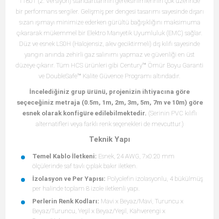
11801 (2. Versiyon) standartlarının gereksinimlerinin çok üzerinde
bir performans sergiler. Gelişmiş per dengesi tasarımı sayesinde dışarı
sızan ışımayı minimize ederken gürültü bağışıklığını maksimuma
çıkararak mükemmel bir Elektro Manyetik Uyumluluk (EMC) sağlar.
Düz ve esnek LS0H (Halojensiz, alev geciktirmeli) dış kılıfı sayesinde
yangın anında zehirli gaz salınımı yapmaz ve güvenliği en üst
düzeye çıkarır. Tüm HCS ürünleri gibi Century™ Ömür Boyu Garanti
ve DoubleSafe™ Kalite Güvence Programı altındadır.
İncelediğiniz grup ürünü, projenizin ihtiyacına göre
seçeceğiniz metraja (0.5m, 1m, 2m, 3m, 5m, 7m ve 10m) göre
esnek olarak konfigüre edilebilmektedir.
(Serinin PVC kılıflı
alternatifleri veya farklı renk seçenekleri de mevcuttur.)
Teknik Yapı
Temel Kablo İletkeni:
Esnek, 24 AWG, 7x0.20 mm
ölçülerinde saf tavlı çıplak bakır iletken.
İzolasyon ve Per Yapısı:
Polyolefin izolasyonlu, 4 bükülmüş
per halinde toplam 8 izole iletkenli yapı.
Perlerin Renk Kodları:
Mavi x Beyaz/Mavi, Turuncu x
Beyaz/Turuncu, Yeşil x Beyaz/Yeşil, Kahverengi x