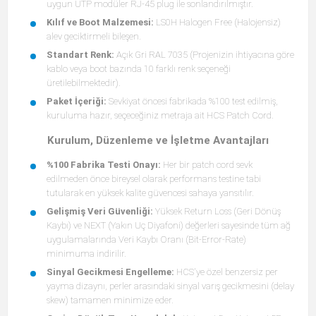
uygun UTP modüler RJ-45 plug ile sonlandırılmıştır.
Kılıf ve Boot Malzemesi:
LS0H Halogen Free (Halojensiz)
alev geciktirmeli bileşen.
Standart Renk:
Açık Gri RAL 7035 (Projenizin ihtiyacına göre
kablo veya boot bazında 10 farklı renk seçeneği
üretilebilmektedir).
Paket İçeriği:
Sevkiyat öncesi fabrikada %100 test edilmiş,
kuruluma hazır, seçeceğiniz metraja ait HCS Patch Cord.
Kurulum, Düzenleme ve İşletme Avantajları
%100 Fabrika Testi Onayı:
Her bir patch cord sevk
edilmeden önce bireysel olarak performans testine tabi
tutularak en yüksek kalite güvencesi sahaya yansıtılır.
Gelişmiş Veri Güvenliği:
Yüksek Return Loss (Geri Dönüş
Kaybı) ve NEXT (Yakın Uç Diyafoni) değerleri sayesinde tüm ağ
uygulamalarında Veri Kaybı Oranı (Bit-Error-Rate)
minimuma indirilir.
Sinyal Gecikmesi Engelleme:
HCS'ye özel benzersiz per
yayma dizaynı, perler arasındaki sinyal varış gecikmesini (delay
skew) tamamen minimize eder.