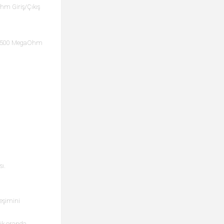
m Giriş/Çıkış
mum 500 MegaOhm
ı.
leşimini
ük oranda