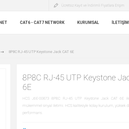
Ücretsiz Kayıt ve İndirimli Fiyatlara Erişim
INET
CAT6 - CAT7 NETWORK
KURUMSAL
İLETIŞIM
8P8C RJ-45 UTP Keystone Jack CAT 6E
8P8C RJ-45 UTP Keystone Ja
6E
HCS J6E-00873 8P8C RJ-45 UTP Keystone Jack CAT 6E ile 
mükemmel sinyal iletimi. HCS kalitesiyle kolay kurulum, yüksek day
performans.