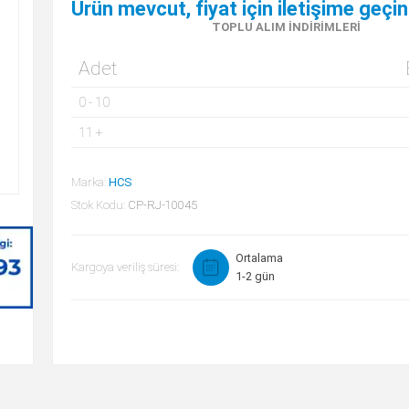
Ürün mevcut, fiyat için iletişime geçin
TOPLU ALIM İNDIRIMLERI
Adet
0
-
10
11
+
Marka:
HCS
Stok Kodu:
CP-RJ-10045
Ortalama
Kargoya veriliş süresi:
1-2 gün