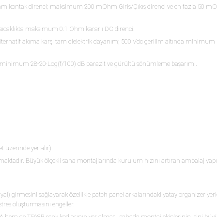
ontak direnci; maksimum 200 mOhm Giriş/Çıkış direnci ve en fazla 50 mOh
sıcaklıkta maksimum 0.1 Ohm kararlı DC direnci.
lternatif akıma karşı tam dielektrik dayanım; 500 Vdc gerilim altında mini
minimum 28-20·Log(f/100) dB parazit ve gürültü sönümleme başarımı.
 üzerinde yer alır)
lmaktadır. Büyük ölçekli saha montajlarında kurulum hızını artıran ambalaj yapıs
l) girmesini sağlayarak özellikle patch panel arkalarındaki yatay organizer yer
res oluşturmasını engeller.
hem de T568B renk kodlarının yer alması, sahada montaj ekiplerinin işini büy