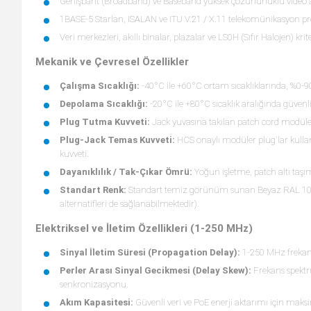
Genişbant (Broadband) ve Baseband yüksek çözünürlüklü video ak
1BASE-5 Starlan, ISALAN ve ITU V.21 / X.11 telekomünikasyon pro
Veri merkezleri, akıllı binalar, plazalar ve LS0H (Sıfır Halojen) 
Mekanik ve Çevresel Özellikler
Çalışma Sıcaklığı:
-40°C ile +60°C ortam sıcaklıklarında, %0-9
Depolama Sıcaklığı:
-20°C ile +80°C sıcaklık aralığında güve
Plug Tutma Kuvveti:
Jack yuvasına takılan patch cord modüle
Plug-Jack Temas Kuvveti:
HCS onaylı modüler plug'lar kullan
kuvveti.
Dayanıklılık / Tak-Çıkar Ömrü:
Yoğun işletme, patch altı taş
Standart Renk:
Standart temiz görünüm sunan Beyaz RAL 1013 gö
alternatifleri de sağlanabilmektedir).
Elektriksel ve İletim Özellikleri (1-250 MHz)
Sinyal İletim Süresi (Propagation Delay):
1-250 MHz frekans
Perler Arası Sinyal Gecikmesi (Delay Skew):
Frekans spektr
senkronizasyonu.
Akım Kapasitesi:
Güvenli veri ve PoE enerji aktarımı için ma