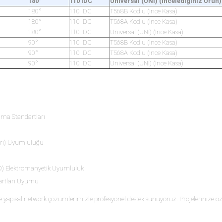
180°
110 IDC
Universal (UNI) (İncelediğiniz Ürün)
180°
110 IDC
T568B Kodlu (İnce Kasa)
180°
110 IDC
T568A Kodlu (İnce Kasa)
180°
110 IDC
Universal (UNI) (İnce Kasa)
90°
110 IDC
T568B Kodlu (İnce Kasa)
90°
110 IDC
T568A Kodlu (İnce Kasa)
90°
110 IDC
Universal (UNI) (İnce Kasa)
ama Standartları
arı) Uyumluluğu
BD) Elektromanyetik Uyumluluk
dartları Uyumu
yapısal network çözümlerimizle profesyonel destek sunuyoruz. Projelerinize özel