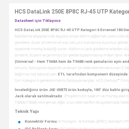
HCS DataLink 250E 8P8C RJ-45 UTP Kategori
Datasheet için Tıklayınız
HCS DataLink 250E 8P8C RJ-45 UTP Kategori 6 Evrensel 180 De
kablolama altyapılarında kayıpsız sinyal iletimi sağlamak üzere özel ol
panellere, duvar prizlerine ve sıva üstü priz kutularına kusursuz şekild
sayesinde montaj kolaylığı sunar. Kablonun jack gövdesine arkadan düz 
simetrik, düzenli ve gerilimsiz bir şekilde toplanmasına imkan tanır. 
(Universal - Hem T568A hem de T568B renk şemalarını aynı and
ömürlü, korozyona dayanıklı ve kararlı bir elektriksel temas sunan 2.54
Bağımsız test laboratuvarı
ETL tarafından komponent düzeyinde t
tüm Kategori 6 gereksinimlerini fazlasıyla karşılar. HCS Century™ Öm
İncelediğiniz ürün J6E-00873 ürün koduyla, 180° düz kablo giriş
Jack olarak satılmaktadır.
(Projelerinizin tasarım ve montaj alanına 
T568A/T568B renk şemalı diğer ürün alternatifleri de açıklamada listele
Teknik Yapı
Konnektör Formu:
8 Pozisyon - 8 Kontaklı (8P8C) standart U
IDC Bağlantı Açısı:
IDC blokları ile ön yüz yuvası aynı düzlemde