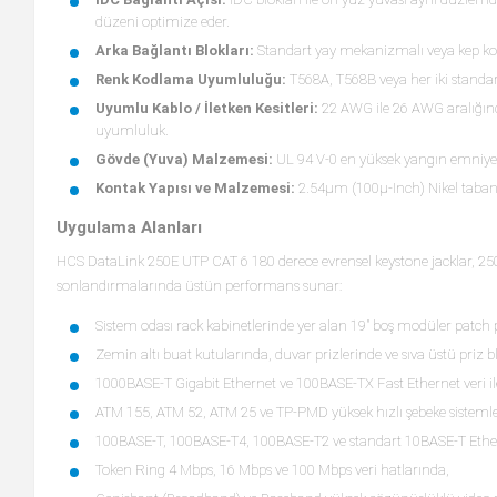
düzeni optimize eder.
Arka Bağlantı Blokları:
Standart yay mekanizmalı veya kep kor
Renk Kodlama Uyumluluğu:
T568A, T568B veya her iki standart
Uyumlu Kablo / İletken Kesitleri:
22 AWG ile 26 AWG aralığında
uyumluluk.
Gövde (Yuva) Malzemesi:
UL 94 V-0 en yüksek yangın emniyet s
Kontak Yapısı ve Malzemesi:
2.54μm (100μ-Inch) Nikel taban k
Uygulama Alanları
HCS DataLink 250E UTP CAT 6 180 derece evrensel keystone jacklar, 250 
sonlandırmalarında üstün performans sunar:
Sistem odası rack kabinetlerinde yer alan 19" boş modüler patch
Zemin altı buat kutularında, duvar prizlerinde ve sıva üstü priz 
1000BASE-T Gigabit Ethernet ve 100BASE-TX Fast Ethernet veri il
ATM 155, ATM 52, ATM 25 ve TP-PMD yüksek hızlı şebeke sistemle
100BASE-T, 100BASE-T4, 100BASE-T2 ve standart 10BASE-T Ethe
Token Ring 4 Mbps, 16 Mbps ve 100 Mbps veri hatlarında,