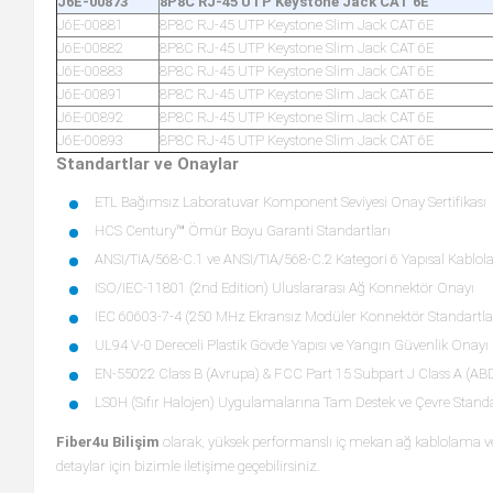
J6E-00873
8P8C RJ-45 UTP Keystone Jack CAT 6E
J6E-00881
8P8C RJ-45 UTP Keystone Slim Jack CAT 6E
J6E-00882
8P8C RJ-45 UTP Keystone Slim Jack CAT 6E
J6E-00883
8P8C RJ-45 UTP Keystone Slim Jack CAT 6E
J6E-00891
8P8C RJ-45 UTP Keystone Slim Jack CAT 6E
J6E-00892
8P8C RJ-45 UTP Keystone Slim Jack CAT 6E
J6E-00893
8P8C RJ-45 UTP Keystone Slim Jack CAT 6E
Standartlar ve Onaylar
ETL Bağımsız Laboratuvar Komponent Seviyesi Onay Sertifikası
HCS Century™ Ömür Boyu Garanti Standartları
ANSI/TIA/568-C.1 ve ANSI/TIA/568-C.2 Kategori 6 Yapısal Kablol
ISO/IEC-11801 (2nd Edition) Uluslararası Ağ Konnektör Onayı
IEC 60603-7-4 (250 MHz Ekransız Modüler Konnektör Standartl
UL94 V-0 Dereceli Plastik Gövde Yapısı ve Yangın Güvenlik Onayı
EN-55022 Class B (Avrupa) & FCC Part 15 Subpart J Class A (A
LS0H (Sıfır Halojen) Uygulamalarına Tam Destek ve Çevre Stan
Fiber4u Bilişim
olarak, yüksek performanslı iç mekan ağ kablolama ve 
detaylar için bizimle iletişime geçebilirsiniz.