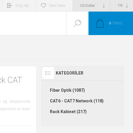
Giriş Yap
İstek listesi
0
ITEM(S)
KATEGORILER
ck CAT
Fiber Optik (1087)
CAT6 - CAT7 Network (118)
ağ altyapınızda
anıklılık ve stabil
Rack Kabinet (217)