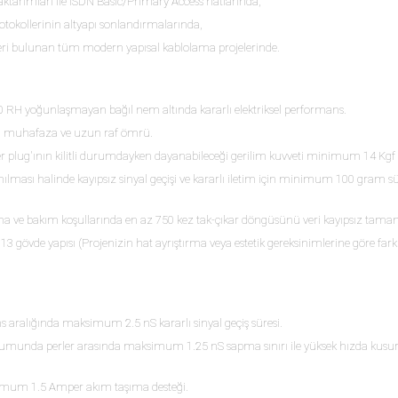
tarımları ile ISDN Basic/Primary Access hatlarında,
tokollerinin altyapı sonlandırmalarında,
kriteri bulunan tüm modern yapısal kablolama projelerinde.
0 RH yoğunlaşmayan bağıl nem altında kararlı elektriksel performans.
nli muhafaza ve uzun raf ömrü.
r plug'ının kilitli durumdayken dayanabileceği gerilim kuvveti minimum 14 Kgf
ılması halinde kayıpsız sinyal geçişi ve kararlı iletim için minimum 100 gram s
ıma ve bakım koşullarında en az 750 kez tak-çıkar döngüsünü veri kayıpsız tam
vde yapısı (Projenizin hat ayrıştırma veya estetik gereksinimlerine göre farkl
 aralığında maksimum 2.5 nS kararlı sinyal geçiş süresi.
umunda perler arasında maksimum 1.25 nS sapma sınırı ile yüksek hızda kusur
ksimum 1.5 Amper akım taşıma desteği.