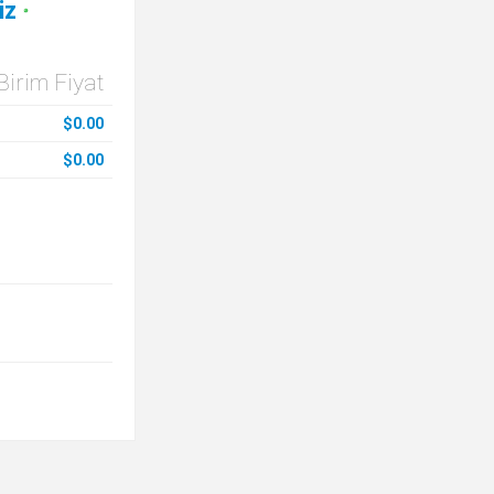
iz
Birim Fiyat
$0.00
$0.00