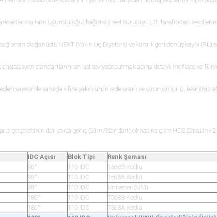
ndartlarına tam uyumluluğu, bağımsız test kuruluşu ETL tarafından tescillenm
ğlanan olağanüstü NEXT (Yakın Uç Diyafoni) ve kararlı geri dönüş kaybı (RL) s
e enstalasyon standartlarını en üst seviyede tutmak adına detaylı İngilizce ve Tür
reçleri sayesinde sahada sıfıra yakın ürün iade oranı ve uzun ömürlü, kesintisiz ağ
priz çerçevesinin dar ya da geniş (Slim/Standart) olmasına göre HCS DataLink 25
IDC Açısı
Blok Tipi
Renk Şeması
90°
110 IDC
T568B Kodlu
90°
110 IDC
T568A Kodlu
90°
110 IDC
Universal (UNI)
180°
110 IDC
T568B Kodlu
180°
110 IDC
T568A Kodlu