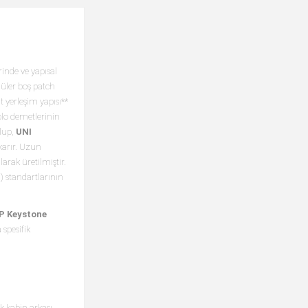
rinde ve yapısal
düler boş patch
t yerleşim yapısı**
blo demetlerinin
olup,
UNI
karır. Uzun
arak üretilmiştir.
) standartlarının
TP Keystone
 spesifik
k kabin arkası