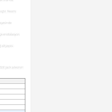
iştir. Resmi
ayesinde
kçe enstalasyon
 altyapısı
0E jack ailesinin