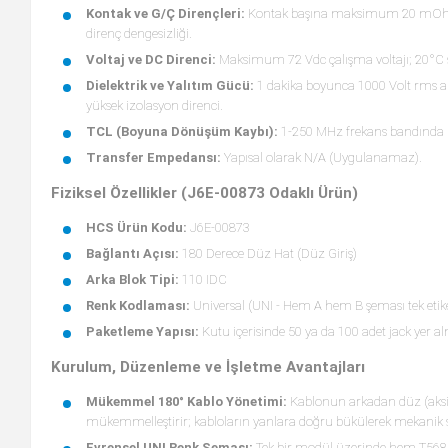
Kontak ve G/Ç Dirençleri:
Kontak başına maksimum 20 mOhm k
direnç dengesizliği.
Voltaj ve DC Direnci:
Maksimum 72 Vdc çalışma voltajı; 20°C 
Dielektrik ve Yalıtım Gücü:
1 dakika boyunca 1000 Volt rms a
yüksek izolasyon direnci.
TCL (Boyuna Dönüşüm Kaybı):
1-250 MHz frekans bandında 
Transfer Empedansı:
Yapısal olarak N/A (Uygulanamaz).
Fiziksel Özellikler (J6E-00873 Odaklı Ürün)
HCS Ürün Kodu:
J6E-00873
Bağlantı Açısı:
180 Derece Düz Hat (Düz Giriş)
Arka Blok Tipi:
110 IDC
Renk Kodlaması:
Universal (UNI - Hem A hem B şeması tek etiket
Paketleme Yapısı:
Kutu içerisinde 50 ya da 100 adet jack yer a
Kurulum, Düzenleme ve İşletme Avantajları
Mükemmel 180° Kablo Yönetimi:
Kablonun arkadan düz (aksiya
mükemmelleştirir; kabloların yanlara doğru bükülerek mekanik st
Evrensel UNI Renk Şeması:
Tek bir modül üzerinde hem T568A 