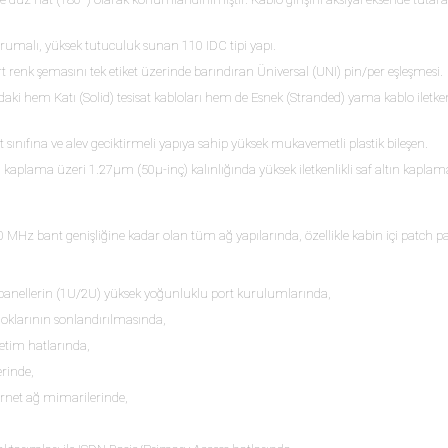
umalı, yüksek tutuculuk sunan 110 IDC tipi yapı.
 renk şemasını tek etiket üzerinde barındıran Üniversal (UNI) pin/per eşleşmesi.
ki hem Katı (Solid) tesisat kabloları hem de Esnek (Stranded) yama kablo iletken
ınıfına ve alev geciktirmeli yapıya sahip yüksek mukavemetli plastik bileşen.
aplama üzeri 1.27μm (50μ-inç) kalınlığında yüksek iletkenlikli saf altın kaplam
MHz bant genişliğine kadar olan tüm ağ yapılarında, özellikle kabin içi patch p
 panellerin (1U/2U) yüksek yoğunluklu port kurulumlarında,
bloklarının sonlandırılmasında,
etim hatlarında,
rinde,
rnet ağ mimarilerinde,