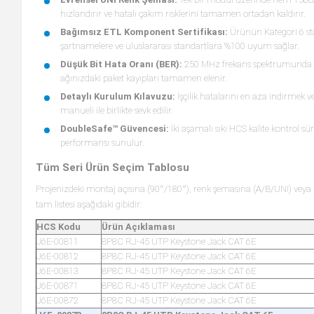
hızlandırır ve hatalı çakım risklerini tamamen ortadan kaldırır.
Bağımsız ETL Komponent Sertifikası:
Ürünün Kategori 6 sta
şartnamelere ve uluslararası standartlara %100 uyum sağlar.
Düşük Bit Hata Oranı (BER):
250 MHz frekans spektrumunda sa
ağınızdaki paket kayıpları tamamen elenir.
Detaylı Kurulum Kılavuzu:
İşçilik hatalarını en aza indirmek v
manueli ile birlikte sevk edilir.
DoubleSafe™ Güvencesi:
İki aşamalı sıkı HCS kalite kontrol sü
performansı sunulur.
Tüm Seri Ürün Seçim Tablosu
Projenizdeki montaj açısına (90°/180°), renk şemasına (A/B/UNI) veya 
tam listesi aşağıdaki gibidir:
HCS Kodu
Ürün Açıklaması
J6E-00811
8P8C RJ-45 UTP Keystone Jack CAT 6E
J6E-00812
8P8C RJ-45 UTP Keystone Jack CAT 6E
J6E-00813
8P8C RJ-45 UTP Keystone Jack CAT 6E
J6E-00871
8P8C RJ-45 UTP Keystone Jack CAT 6E
J6E-00872
8P8C RJ-45 UTP Keystone Jack CAT 6E