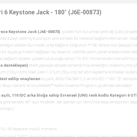
 6 Keystone Jack - 180° (J6E-00873)
rece Keystone Jack (J6E-00873)
, yüksek hızlı kurumsal yerel ağ (LAN) projele
arak dizayn edilmiş 8 pozisyon ve 8 kontaklı bir network bağlantı elemanıdır. Mo
e entegre olabilen bu model, arka bağlantı bloğunun **180 derece düz (aksiyal) ha
bir açıyla girmesini sağlayan bu tasarım, özellikle patch panel arkalarındaki ka
Arka bağlantı blokları yüksek tutuculuğa sahip 110 IDC mimarisinde imal edilmiş 
a destekleyen)
etiket yapısıyla sahada sonlandırma esnekliğini maksimuma çı
μm (100μ-Inch) Nikel üzeri 1.27μm (50μ-inç) saf altın kaplama kontaklar kullanıl
est edilip onaylanan
bu jack, ANSI/TIA/568-C.2 ve ISO/IEC-11801 (2. Versiyon
ür Boyu Garanti ve DoubleSafe™ Kalite Güvence Programı güvencesi altındadır.
 açılı, 110 IDC arka bloğa sahip Evrensel (UNI) renk kodlu Kategori 6 U
göre serideki 90° açılı modeller, dar alanlar için Slim/İnce kasa versiyonları veya
nmiştir.)
TP RJ-45 keystone modül mimarisi.
 düz hat (180°) olarak konumlandırılmıştır. Kablo girişini aksiyal eksende tutara