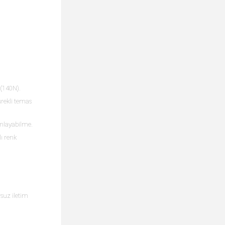
 (140N).
ürekli temas
amlayabilme.
ı renk
suz iletim