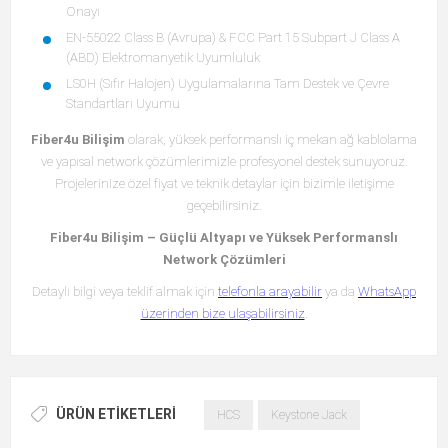
Onayı
EN-55022 Class B (Avrupa) & FCC Part 15 Subpart J Class A
(ABD) Elektromanyetik Uyumluluk
LS0H (Sıfır Halojen) Uygulamalarına Tam Destek ve Çevre
Standartları Uyumu
Fiber4u Bilişim
olarak, yüksek performanslı iç mekan ağ kablolama
ve yapısal network çözümlerimizle profesyonel destek sunuyoruz.
Projelerinize özel fiyat ve teknik detaylar için bizimle iletişime
geçebilirsiniz.
Fiber4u Bilişim – Güçlü Altyapı ve Yüksek Performanslı
Network Çözümleri
Detaylı bilgi veya teklif almak için
telefonla arayabilir
ya da
WhatsApp
üzerinden bize ulaşabilirsiniz
.
ÜRÜN ETIKETLERI
HCS
Keystone Jack