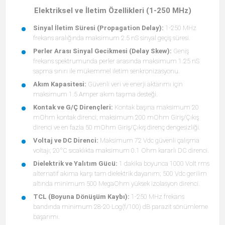
Elektriksel ve İletim Özellikleri (1-250 MHz)
Sinyal İletim Süresi (Propagation Delay):
1-250 MHz
frekans aralığında maksimum 2.5 nS sinyal geçiş süresi.
Perler Arası Sinyal Gecikmesi (Delay Skew):
Geniş
frekans spektrumunda perler arasında maksimum 1.25 nS
sapma sınırı ile mükemmel iletim senkronizasyonu.
Akım Kapasitesi:
Güvenli veri ve enerji aktarımı için
maksimum 1.5 Amper akım taşıma desteği.
Kontak ve G/Ç Dirençleri:
Kontak başına maksimum 20
mOhm kontak direnci; maksimum 200 mOhm Giriş/Çıkış
direnci ve en fazla 50 mOhm Giriş/Çıkış direnç dengesizliği.
Voltaj ve DC Direnci:
Maksimum 72 Vdc güvenli çalışma
voltajı; 20°C sıcaklıkta maksimum 0.1 Ohm kararlı DC direnci.
Dielektrik ve Yalıtım Gücü:
1 dakika boyunca 1000 Volt rms
alternatif akıma karşı tam dielektrik dayanım; 500 Vdc gerilim
altında minimum 500 MegaOhm yüksek izolasyon direnci.
TCL (Boyuna Dönüşüm Kaybı):
1-250 MHz frekans
bandında minimum 28-20·Log(f/100) dB parazit sönümleme
başarımı.