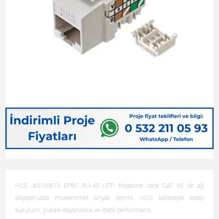
HCS J6E-00813 8P8C RJ-45 UTP Keystone Jack CAT 6E ile ağ
altyapınızda mükemmel sinyal iletimi. HCS kalitesiyle kolay
kurulum, yüksek dayanıklılık ve stabil performans.