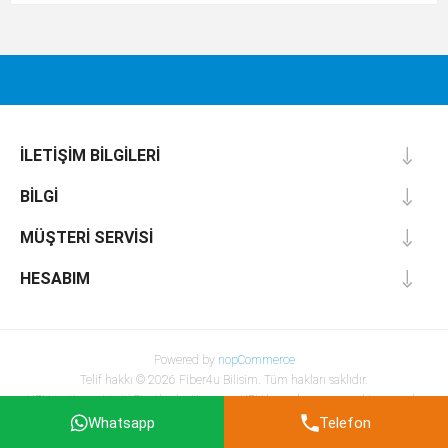
İLETIŞIM BILGILERI
BILGI
MÜŞTERI SERVISI
HESABIM
Powered by
nopCommerce
Telif hakkı © 2026 Fiber4u Bilisim. Tüm hakları saklıdır.
KDV ve Kargo Hariç Fiyatlardır. Kargo ve KDV hesaplaması sonraki aşamada
yapılacaktır.
Whatsapp
Telefon