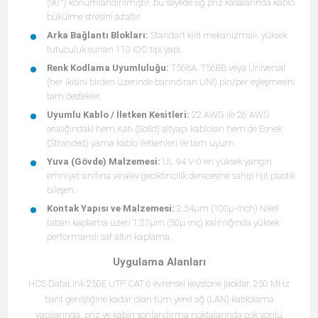
(90°) konumlandırılmıştır, bu sayede sığ priz kasalarında kablo
bükülme stresini azaltır.
Arka Bağlantı Blokları:
Standart kilit mekanizmalı, yüksek
tutuculuk sunan 110 IDC tipi yapı.
Renk Kodlama Uyumluluğu:
T568A, T568B veya Üniversal
(her ikisini birden üzerinde barındıran UNI) pin/per eşleşmesini
tam destekler.
Uyumlu Kablo / İletken Kesitleri:
22 AWG ile 26 AWG
aralığındaki hem Katı (Solid) altyapı kabloları hem de Esnek
(Stranded) yama kablo iletkenleri ile tam uyum.
Yuva (Gövde) Malzemesi:
UL 94 V-0 en yüksek yangın
emniyet sınıfına ve alev geciktiricilik derecesine sahip rijit plastik
bileşen.
Kontak Yapısı ve Malzemesi:
2.54μm (100μ-Inch) Nikel
taban kaplama üzeri 1.27μm (50μ-inç) kalınlığında yüksek
performanslı saf altın kaplama.
Uygulama Alanları
HCS DataLink 250E UTP CAT 6 evrensel keystone jacklar, 250 MHz
bant genişliğine kadar olan tüm yerel ağ (LAN) kablolama
yapılarında, priz ve kabin sonlandırma noktalarında çok yönlü