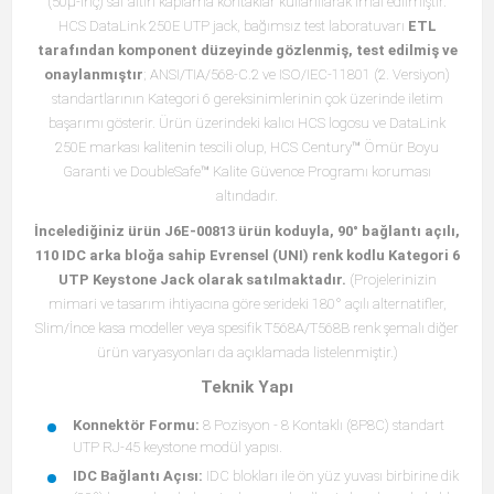
(50μ-inç) saf altın kaplama kontaklar kullanılarak imal edilmiştir.
HCS DataLink 250E UTP jack, bağımsız test laboratuvarı
ETL
tarafından komponent düzeyinde gözlenmiş, test edilmiş ve
onaylanmıştır
; ANSI/TIA/568-C.2 ve ISO/IEC-11801 (2. Versiyon)
standartlarının Kategori 6 gereksinimlerinin çok üzerinde iletim
başarımı gösterir. Ürün üzerindeki kalıcı HCS logosu ve DataLink
250E markası kalitenin tescili olup, HCS Century™ Ömür Boyu
Garanti ve DoubleSafe™ Kalite Güvence Programı koruması
altındadır.
İncelediğiniz ürün J6E-00813 ürün koduyla, 90° bağlantı açılı,
110 IDC arka bloğa sahip Evrensel (UNI) renk kodlu Kategori 6
UTP Keystone Jack olarak satılmaktadır.
(Projelerinizin
mimari ve tasarım ihtiyacına göre serideki 180° açılı alternatifler,
Slim/İnce kasa modeller veya spesifik T568A/T568B renk şemalı diğer
ürün varyasyonları da açıklamada listelenmiştir.)
Teknik Yapı
Konnektör Formu:
8 Pozisyon - 8 Kontaklı (8P8C) standart
UTP RJ-45 keystone modül yapısı.
IDC Bağlantı Açısı:
IDC blokları ile ön yüz yuvası birbirine dik