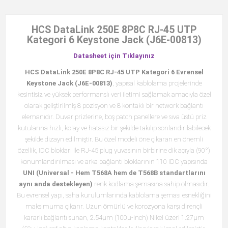
HCS DataLink 250E 8P8C RJ-45 UTP
Kategori 6 Keystone Jack (J6E-00813)
Datasheet için Tıklayınız
HCS DataLink 250E 8P8C RJ-45 UTP Kategori 6 Evrensel
Keystone Jack (J6E-00813)
, yapısal kablolama projelerinde
kesintisiz ve yüksek performanslı veri iletimi sağlamak amacıyla özel
olarak geliştirilmiş 8 pozisyon ve 8 kontaklı bir network bağlantı
elemanıdır. Duvar prizlerine, boş patch panellere ve sıva üstü priz
kutularına hızlı, kolay ve hatasız bir şekilde takılıp sonlandırılabilecek
şekilde dizayn edilmiştir. Bu özel modeli öne çıkaran en önemli
özellik, IDC blokları ile RJ-45 plug yuvasının birbirine dik açıyla (90°)
konumlandırılması ve arka bağlantı bloklarının 110 IDC yapısında
UNI (Universal - Hem T568A hem de T568B standartlarını
aynı anda destekleyen)
renk kodlama şemasına sahip olmasıdır.
Bu evrensel yapı, saha kurulumlarında kablolama şeması esnekliğini
maksimuma çıkarır. Uzun ömürlü ve korozyona karşı dirençli
kararlı bağlantı sunan, 2.54μm (100μ-Inch) Nikel üzeri 1.27μm