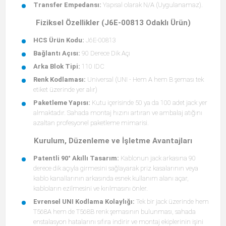
Transfer Empedansı:
Yapısal olarak N/A (Uygulanamaz).
Fiziksel Özellikler (J6E-00813 Odaklı Ürün)
HCS Ürün Kodu:
J6E-00813
Bağlantı Açısı:
90 Derece Dik Açı
Arka Blok Tipi:
110 IDC
Renk Kodlaması:
Universal (UNI - Hem A hem B şeması tek
etiket üzerinde yer alır)
Paketleme Yapısı:
Kutu içerisinde 50 ya da 100 adet jack yer
almaktadır. Sahada montaj hızını artıran ve ambalaj atığını
azaltan profesyonel paketleme mimarisi.
Kurulum, Düzenleme ve İşletme Avantajları
Patentli 90° Akıllı Tasarım:
Kablonun jack arkasına 90
derece dik açıyla girmesini sağlayarak priz kasalarının veya
kablo kanallarının arkasında esnek kullanım alanı açar,
kabloların ezilmesini ve kırılmasını önler.
Evrensel UNI Kodlama Kolaylığı:
Tek bir jack üzerinde hem
T568A hem de T568B renk şemasının bulunması, sahada
enstalasyon hatalarını sıfıra indirir ve montaj ekiplerinin işini