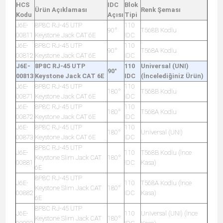
HCS
IDC
Blok
Ürün Açıklaması
Renk Şeması
Kodu
Açısı
Tipi
J6E-
8P8C RJ-45 UTP
110
90°
T568B Kodlu
00811
Keystone Jack CAT 6E
IDC
J6E-
8P8C RJ-45 UTP
110
90°
T568A Kodlu
00812
Keystone Jack CAT 6E
IDC
J6E-
8P8C RJ-45 UTP
110
Universal (UNI)
90°
00813
Keystone Jack CAT 6E
IDC
(İncelediğiniz Ürün)
J6E-
8P8C RJ-45 UTP
110
180°
T568B Kodlu
00871
Keystone Jack CAT 6E
IDC
J6E-
8P8C RJ-45 UTP
110
180°
T568A Kodlu
00872
Keystone Jack CAT 6E
IDC
J6E-
8P8C RJ-45 UTP
110
180°
Universal (UNI)
00873
Keystone Jack CAT 6E
IDC
8P8C RJ-45 UTP
J6E-
110
T568B Kodlu (İnce
Keystone Slim Jack CAT
180°
00881
IDC
Kasa)
6E
8P8C RJ-45 UTP
J6E-
110
T568A Kodlu (İnce
Keystone Slim Jack CAT
180°
00882
IDC
Kasa)
6E
8P8C RJ-45 UTP
J6E-
110
Universal (UNI) (İnce
Keystone Slim Jack CAT
180°