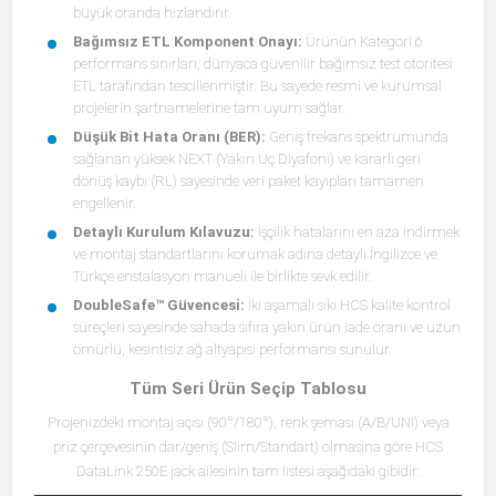
büyük oranda hızlandırır.
Bağımsız ETL Komponent Onayı:
Ürünün Kategori 6
performans sınırları, dünyaca güvenilir bağımsız test otoritesi
ETL tarafından tescillenmiştir. Bu sayede resmi ve kurumsal
projelerin şartnamelerine tam uyum sağlar.
Düşük Bit Hata Oranı (BER):
Geniş frekans spektrumunda
sağlanan yüksek NEXT (Yakın Uç Diyafoni) ve kararlı geri
dönüş kaybı (RL) sayesinde veri paket kayıpları tamamen
engellenir.
Detaylı Kurulum Kılavuzu:
İşçilik hatalarını en aza indirmek
ve montaj standartlarını korumak adına detaylı İngilizce ve
Türkçe enstalasyon manueli ile birlikte sevk edilir.
DoubleSafe™ Güvencesi:
İki aşamalı sıkı HCS kalite kontrol
süreçleri sayesinde sahada sıfıra yakın ürün iade oranı ve uzun
ömürlü, kesintisiz ağ altyapısı performansı sunulur.
Tüm Seri Ürün Seçip Tablosu
Projenizdeki montaj açısı (90°/180°), renk şeması (A/B/UNI) veya
priz çerçevesinin dar/geniş (Slim/Standart) olmasına göre HCS
DataLink 250E jack ailesinin tam listesi aşağıdaki gibidir: