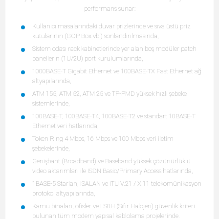
performans sunar:
Kullanıcı masalarındaki duvar prizlerinde ve sıva üstü priz
kutularının (GOP Box vb.) sonlandırılmasında,
Sistem odası rack kabinetlerinde yer alan boş modüler patch
panellerin (1U/2U) port kurulumlarında,
1000BASE-T Gigabit Ethernet ve 100BASE-TX Fast Ethernet ağ
altyapılarında,
ATM 155, ATM 52, ATM 25 ve TP-PMD yüksek hızlı şebeke
sistemlerinde,
100BASE-T, 100BASE-T4, 100BASE-T2 ve standart 10BASE-T
Ethernet veri hatlarında,
Token Ring 4 Mbps, 16 Mbps ve 100 Mbps veri iletim
şebekelerinde,
Genişbant (Broadband) ve Baseband yüksek çözünürlüklü
video aktarımları ile ISDN Basic/Primary Access hatlarında,
1BASE-5 Starlan, ISALAN ve ITU V.21 / X.11 telekomünikasyon
protokol altyapılarında,
Kamu binaları, ofisler ve LS0H (Sıfır Halojen) güvenlik kriteri
bulunan tüm modern yapısal kablolama projelerinde.