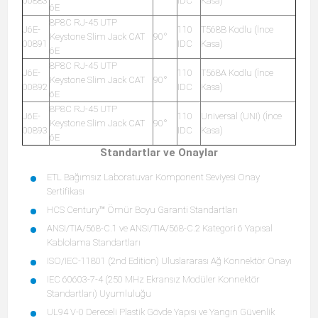
00883
IDC
Kasa)
6E
8P8C RJ-45 UTP
J6E-
110
T568B Kodlu (İnce
Keystone Slim Jack CAT
90°
00891
IDC
Kasa)
6E
8P8C RJ-45 UTP
J6E-
110
T568A Kodlu (İnce
Keystone Slim Jack CAT
90°
00892
IDC
Kasa)
6E
8P8C RJ-45 UTP
J6E-
110
Universal (UNI) (İnce
Keystone Slim Jack CAT
90°
00893
IDC
Kasa)
6E
Standartlar ve Onaylar
ETL Bağımsız Laboratuvar Komponent Seviyesi Onay
Sertifikası
HCS Century™ Ömür Boyu Garanti Standartları
ANSI/TIA/568-C.1 ve ANSI/TIA/568-C.2 Kategori 6 Yapısal
Kablolama Standartları
ISO/IEC-11801 (2nd Edition) Uluslararası Ağ Konnektör Onayı
IEC 60603-7-4 (250 MHz Ekransız Modüler Konnektör
Standartları) Uyumluluğu
UL94 V-0 Dereceli Plastik Gövde Yapısı ve Yangın Güvenlik