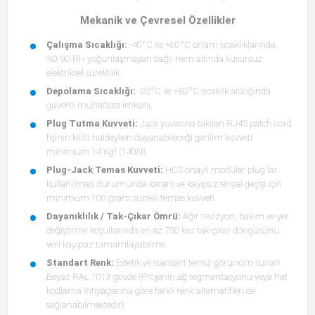
Mekanik ve Çevresel Özellikler
Çalışma Sıcaklığı:
-40°C ile +60°C ortam sıcaklıklarında,
%0-90 RH yoğunlaşmayan bağıl nem altında kusursuz
elektriksel süreklilik.
Depolama Sıcaklığı:
-20°C ile +80°C sıcaklık aralığında
güvenli muhafaza imkanı.
Plug Tutma Kuvveti:
Jack yuvasına takılan RJ45 patch cord
fişinin kilitli haldeyken dayanabileceği gerilim kuvveti
minimum 14 Kgf (140N).
Plug-Jack Temas Kuvveti:
HCS onaylı modüler plug'lar
kullanılması durumunda kararlı ve kayıpsız sinyal geçişi için
minimum 100 gram sürekli temas kuvveti.
Dayanıklılık / Tak-Çıkar Ömrü:
Ağır revizyon, bakım ve yer
değiştirme koşullarında en az 750 kez tak-çıkar döngüsünü
veri kayıpsız tamamlayabilme.
Standart Renk:
Estetik ve standart temiz görünüm sunan
Beyaz RAL 1013 gövde (Projenin ağ segmentasyonu veya hat
kodlama ihtiyaçlarına göre farklı renk alternatifleri de
sağlanabilmektedir).