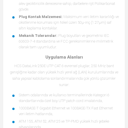
alev geciktiricilik derecesine sahip, darbelere rijit Polikarbonat
gövde.
Plug Kontak Malzemesi:
Maksimum veri iletim kararlılığı ve
oksitlenme koruması için Nikel üzeri 50μ-inç (1.27μm) saf
altın kaplama kontaklar.
Mekanik Toleranslar:
Plug boyutları ve geometrisi IEC
60603-7-4 standardına ve FCC gereksinimlerine milimetrik
olarak tam uyumludur.
Uygulama Alanları
HCS DataLink 250E UTP CAT 6 evrensel pluglar, 250 MHz bant
genişliğine kadar olan yüksek hızlı yerel ağ (LAN) kurulumlarında ve
saha yapısal kablolama sonlandırmalarında çok yönlü çözümler
sunar:
Sistem odalarında ve kullanıcı terminallerinde Kategori 6
standartlarında özel boy UTP patch cord imalatında,
1000BASE-T Gigabit Ethernet ve 100BASE-TX Fast Ethernet
veri iletim hatlarında,
ATM 155, ATM 52, ATM 25 ve TP-PMD yüksek hızlı şebeke
altyapılarında,