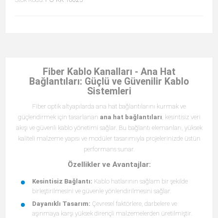
Fiber Kablo Kanalları - Ana Hat
Bağlantıları: Güçlü ve Güvenilir Kablo
Sistemleri
Fiber optik altyapılarda ana hat bağlantılarını kurmak ve
güçlendirmek için tasarlanan
ana hat bağlantıları
, kesintisiz veri
akışı ve güvenli kablo yönetimi sağlar. Bu bağlantı elemanları, yüksek
kaliteli malzeme yapısı ve modüler tasarımıyla projelerinizde üstün
performans sunar.
Özellikler ve Avantajlar:
Kesintisiz Bağlantı:
Kablo hatlarının sağlam bir şekilde
birleştirilmesini ve güvenle yönlendirilmesini sağlar.
Dayanıklı Tasarım:
Çevresel faktörlere, darbelere ve
aşınmaya karşı yüksek dirençli malzemelerden üretilmiştir.