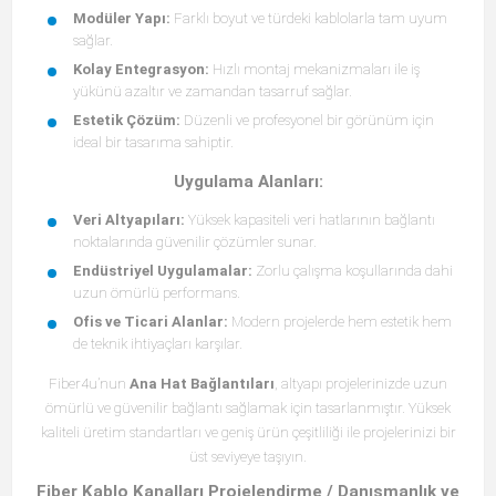
Modüler Yapı:
Farklı boyut ve türdeki kablolarla tam uyum
sağlar.
Kolay Entegrasyon:
Hızlı montaj mekanizmaları ile iş
yükünü azaltır ve zamandan tasarruf sağlar.
Estetik Çözüm:
Düzenli ve profesyonel bir görünüm için
ideal bir tasarıma sahiptir.
Uygulama Alanları:
Veri Altyapıları:
Yüksek kapasiteli veri hatlarının bağlantı
noktalarında güvenilir çözümler sunar.
Endüstriyel Uygulamalar:
Zorlu çalışma koşullarında dahi
uzun ömürlü performans.
Ofis ve Ticari Alanlar:
Modern projelerde hem estetik hem
de teknik ihtiyaçları karşılar.
Fiber4u’nun
Ana Hat Bağlantıları
, altyapı projelerinizde uzun
ömürlü ve güvenilir bağlantı sağlamak için tasarlanmıştır. Yüksek
kaliteli üretim standartları ve geniş ürün çeşitliliği ile projelerinizi bir
üst seviyeye taşıyın.
Fiber Kablo Kanalları Projelendirme / Danışmanlık ve