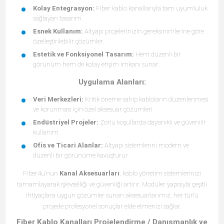
Kolay Entegrasyon:
Fiber kablo kanallarıyla tam uyumluluk
sağlayan tasarım.
Esnek Kullanım:
Altyapı projelerinizin gereksinimlerine göre
özelleştirilebilir çözümler.
Estetik ve Fonksiyonel Tasarım:
Hem düzenli bir
görünüm hem de kolay erişim imkanı sunar.
Uygulama Alanları:
Veri Merkezleri:
Kritik öneme sahip kabloların düzenlenmesi
ve korunması için özel aksesuar çözümleri.
Endüstriyel Projeler:
Zorlu koşullarda dayanıklı ve güvenilir
kullanım.
Ofis ve Ticari Alanlar:
Altyapı sistemlerini modern ve
düzenli bir görünüme kavuşturur.
Fiber4u’nun
Kanal Aksesuarları
, kablo yönetim sistemlerinizi
tamamlayarak işlevselliği ve güvenliği artırır. Modüler yapısıyla çeşitli
ihtiyaçlara uygun çözümler sunan aksesuarlarımız, her türlü
projede profesyonel sonuçlar elde etmenizi sağlar.
Fiber Kablo Kanalları Projelendirme / Danışmanlık ve