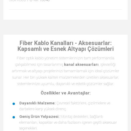
Fiber Kablo Kanalları - Aksesuarlar:
Kapsamlı ve Esnek Altyapı Çözümleri
Fiber optik kablo yönetim sistemlerinizin tam performansla
çalışabilmesi için tasarlanmış
kanal aksesuarları
, işlevselliği
artırmak ve altyapı projelerinizi tamamlamak için ideal çözümler
sunar. Her biri yüksek kaliteli malzemelerden üretilen aksesuarlar,
sistemlerinize uyumlu, dayanıklı ve estetik çözümler sağlar.
Özellikler ve Avantajlar:
Dayanıklı Malzeme:
Çevresel faktörlere, çizilmelere ve
darbelere karşı yüksek direnç.
Geniş Ürün Yelpazesi:
Montaj destekleri, bağlantı
elemanları, kapaklar ve daha fazlasını içeren çeşitli aksesuar
seçenekleri.