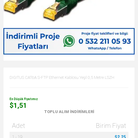
DIGITUS CAT6A S-FTP Ethernet Kablosu Yeşil 0,5 Metre LSZH
En Düşük Fiyatımız
$1,51
TOPLU ALIM İNDIRIMLERI
Adet
Birim Fiyat
1
-
19
$2.25