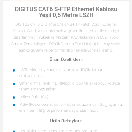
DIGITUS CAT6 S-FTP Ethernet Kablosu
Yeşil 0,5 Metre LSZH
DIGITUS CAT 6 U-UTP ve CAT 6A S-FTP Patch Cord - Ethernet
Kablosu Serisi, verilerinizi hızlı ve güvenilir bir şekilde iletmek için
tasarlanmıştır. Yüksek kaliteli bakır (Cu) iletkenleri ve LSZH (Low
Smoke Zero Halogen - Düşük Duman Sıfır Halojen) kılıfı sayesinde,
ağınızı güvenli ve performanslı bir şekilde yönetebilirsiniz.
Ürün Özellikleri:
LSZH kılıfı, en iyi yangın davranışı ve düşük duman
emisyonları için.
Şeffaf kırmızı renkli fiş, Kategori 6 (250 MHz) kabloyu kolayca
tanımlamanızı sağlar.
İletken: Bakır (Cu).
PoE+ (Power over Ethernet - Ethernet üzerinden Güç) uyumlu,
enerji verimliliği ve performans açısından hazır.
Ürün Detayları:
Uzunluk: 0.25m, 0.5m, 1m, 2m, 3m, 5m, 10m