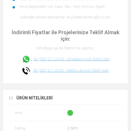
Renk Seçenekleri: Gri, Mavi, Sarı, Yeşil, Kırmızı, Siyah
Geleceğe yönelik standartlar ve yüksek kaliteli ağınız için.
İndirimli Fiyatlar ile Projelerinize Teklif Almak
için:
Whatsapp ya da Telefon ile ulaşınız.
90 (532) 211 05 93 -
Whatsapp Hızlı Teklif Hattı
90 (532) 211 05 93 -
Telefon ile Hızlı Teklif Hattı
ÜRÜN NITELIKLERI
renk
Metraj
0,50m