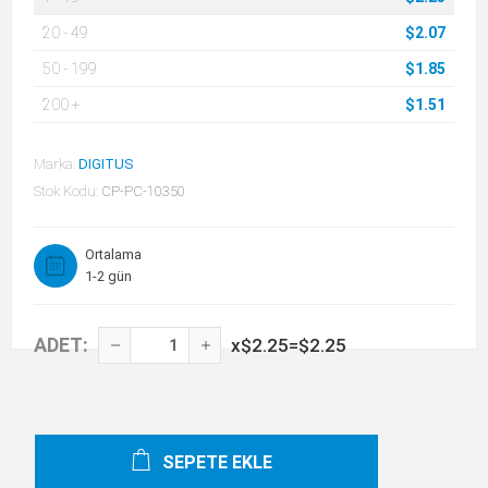
20
-
49
$2.07
50
-
199
$1.85
200
+
$1.51
Marka:
DIGITUS
Stok Kodu:
CP-PC-10350
Ortalama
1-2 gün
ADET:
x
$2.25
=
$2.25
SEPETE EKLE