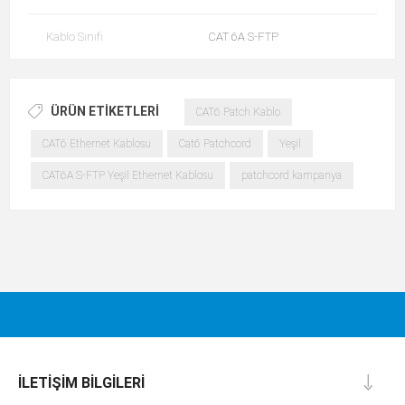
Kablo Sınıfı
CAT 6A S-FTP
ÜRÜN ETIKETLERI
CAT6 Patch Kablo
CAT6 Ethernet Kablosu
Cat6 Patchcord
Yeşil
CAT6A S-FTP Yeşil Ethernet Kablosu
patchcord kampanya
İLETIŞIM BILGILERI