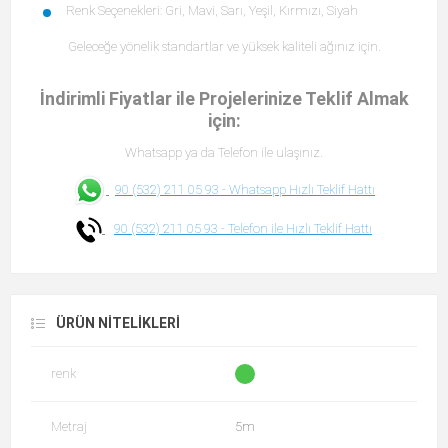
Renk Seçenekleri: Gri, Mavi, Sarı, Yeşil, Kırmızı, Siyah
Geleceğe yönelik standartlar ve yüksek kaliteli ağınız için.
İndirimli Fiyatlar ile Projelerinize Teklif Almak
için:
Whatsapp ya da Telefon ile ulaşınız.
90 (532) 211 05 93 -
Whatsapp Hızlı Teklif Hattı
90 (532) 211 05 93 -
Telefon ile Hızlı Teklif Hattı
ÜRÜN NITELIKLERI
renk
Metraj
5m