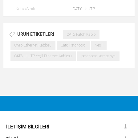
Kablo Sınıfı
CAT 6 U-UTP
ÜRÜN ETIKETLERI
CAT6 Patch Kablo
CAT6 Ethernet Kablosu
Cat6 Patchcord
Yeşil
CAT6 U-UTP Yeşil Ethernet Kablosu
patchcord kampanya
İLETIŞIM BILGILERI