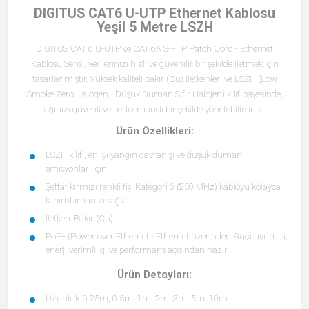
DIGITUS CAT6 U-UTP Ethernet Kablosu
Yeşil 5 Metre LSZH
DIGITUS CAT 6 U-UTP ve CAT 6A S-FTP Patch Cord - Ethernet
Kablosu Serisi, verilerinizi hızlı ve güvenilir bir şekilde iletmek için
tasarlanmıştır. Yüksek kaliteli bakır (Cu) iletkenleri ve LSZH (Low
Smoke Zero Halogen - Düşük Duman Sıfır Halojen) kılıfı sayesinde,
ağınızı güvenli ve performanslı bir şekilde yönetebilirsiniz.
Ürün Özellikleri:
LSZH kılıfı, en iyi yangın davranışı ve düşük duman
emisyonları için.
Şeffaf kırmızı renkli fiş, Kategori 6 (250 MHz) kabloyu kolayca
tanımlamanızı sağlar.
İletken: Bakır (Cu).
PoE+ (Power over Ethernet - Ethernet üzerinden Güç) uyumlu,
enerji verimliliği ve performans açısından hazır.
Ürün Detayları:
Uzunluk: 0.25m, 0.5m, 1m, 2m, 3m, 5m, 10m