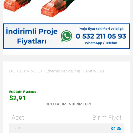
DIGITUS CAT6 U-UTP Ethernet Kablosu Yeşil 5 Metre LSZH
En Düşük Fiyatımız
$2,91
TOPLU ALIM İNDIRIMLERI
Adet
Birim Fiyat
1
-
19
$4.35