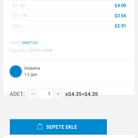
20
-
49
$4.00
50
-
199
$3.56
200
+
$2.91
Marka:
DIGITUS
Stok Kodu:
CP-PC-10345
Ortalama
1-2 gün
ADET:
x
$4.35
=
$4.35
SEPETE EKLE