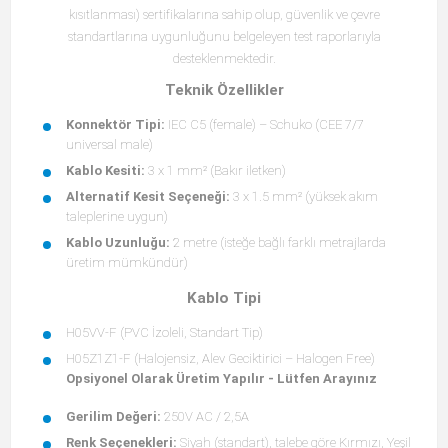
kısıtlanması) sertifikalarına sahip olup, güvenlik ve çevre
standartlarına uygunluğunu belgeleyen test raporlarıyla
desteklenmektedir.
Teknik Özellikler
Konnektör Tipi:
IEC C5 (female) – Schuko (CEE 7/7
universal male)
Kablo Kesiti:
3 x 1 mm² (Bakır iletken)
Alternatif Kesit Seçeneği:
3 x 1.5 mm² (yüksek akım
taleplerine uygun)
Kablo Uzunluğu:
2 metre (isteğe bağlı farklı metrajlarda
üretim mümkündür)
Kablo Tipi
H05VV-F (PVC İzoleli, Standart Tip)
H05Z1Z1-F (Halojensiz, Alev Geciktirici – Halogen Free)
Opsiyonel Olarak Üretim Yapılır - Lütfen Arayınız
Gerilim Değeri:
250V AC / 2,5A
Renk Seçenekleri:
Siyah (standart), talebe göre Kırmızı, Yeşil