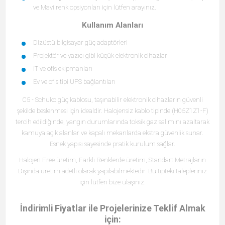
ve Mavi renk opsiyonları için lütfen arayınız.
Kullanım Alanları
Dizüstü bilgisayar güç adaptörleri
Projektör ve yazıcı gibi küçük elektronik cihazlar
IT ve ofis ekipmanları
Ev ve ofis tipi UPS bağlantıları
C5 - Schuko güç kablosu, taşınabilir elektronik cihazların güvenli
şekilde beslenmesi için idealdir. Halojensiz kablo tipinde (H05Z1Z1-F)
tercih edildiğinde, yangın durumlarında toksik gaz salımını azaltarak
kamuya açık alanlar ve kapalı mekanlarda ekstra güvenlik sunar.
Esnek yapısı sayesinde pratik kurulum sağlar.
Halojen Free üretim, Farklı Renklerde üretim, Standart Metrajların
Dışında üretim adetli olarak yapılabilmektedir. Bu tipteki talepleriniz
için lütfen bize ulaşınız.
İndirimli Fiyatlar ile Projelerinize Teklif Almak
için: