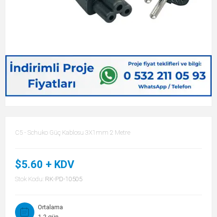
C5 - Schuko Güç Kablosu 3X1mm 2 Metre
$5.60 + KDV
Stok Kodu:
RK-PD-10505
Ortalama
1-2 gün