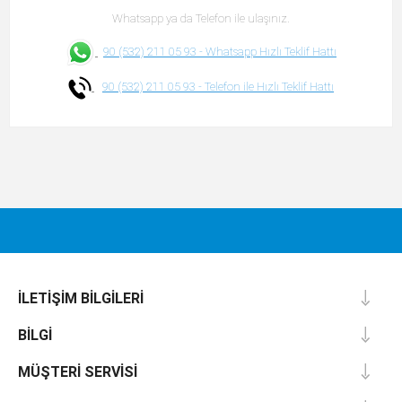
Whatsapp ya da Telefon ile ulaşınız.
90 (532) 211 05 93 -
Whatsapp Hızlı Teklif Hattı
90 (532) 211 05 93 -
Telefon ile Hızlı Teklif Hattı
İLETIŞIM BILGILERI
BILGI
MÜŞTERI SERVISI