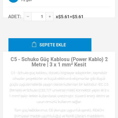
ADET:
x
$5.61
=
$5.61
SEPETE EKLE
C5 - Schuko Güç Kablosu (Power Kablo) 2
Metre | 3 x 1 mm² Kesit
C5 - Schuko güç kablosu, dizüstü bilgisayar adaptörleri, taşınabilir
cihazlar, projektörler ve küçük elektronik ekipmanlar gibi düşük
güçlü uygulamalarda yaygın olarak kullanılan bir kablodur. IEC C5
(female) ve Schuko (CEE 7/7 universal male) konnektör yapısı ile 3 x
1 mm² bakır iletken kullanılarak üretilmiştir. Güvenli enerji iletimi ve
uzun ömürlü kullanım sağlar.
Tüm güç kablolarımız; CE (Avrupa uygunluk işareti), REACH
(Kimyasal madde uyumluluğu) ve RoHS (Zararlı maddelerin