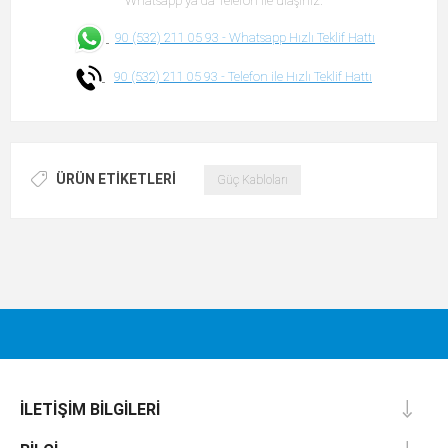
Whatsapp ya da Telefon ile ulaşınız.
90 (532) 211 05 93 -
Whatsapp Hızlı Teklif Hattı
90 (532) 211 05 93 -
Telefon ile Hızlı Teklif Hattı
ÜRÜN ETIKETLERI
Güç Kabloları
İLETIŞIM BILGILERI