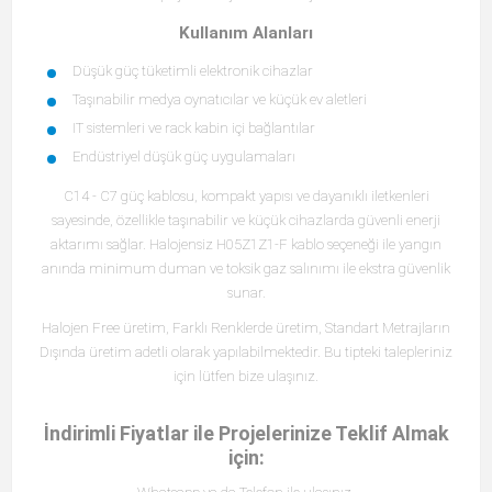
Kullanım Alanları
Düşük güç tüketimli elektronik cihazlar
Taşınabilir medya oynatıcılar ve küçük ev aletleri
IT sistemleri ve rack kabin içi bağlantılar
Endüstriyel düşük güç uygulamaları
C14 - C7 güç kablosu, kompakt yapısı ve dayanıklı iletkenleri
sayesinde, özellikle taşınabilir ve küçük cihazlarda güvenli enerji
aktarımı sağlar. Halojensiz H05Z1Z1-F kablo seçeneği ile yangın
anında minimum duman ve toksik gaz salınımı ile ekstra güvenlik
sunar.
Halojen Free üretim, Farklı Renklerde üretim, Standart Metrajların
Dışında üretim adetli olarak yapılabilmektedir. Bu tipteki talepleriniz
için lütfen bize ulaşınız.
İndirimli Fiyatlar ile Projelerinize Teklif Almak
için: