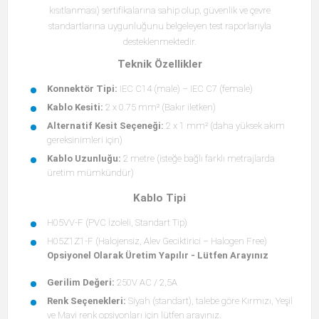
kısıtlanması) sertifikalarına sahip olup, güvenlik ve çevre
standartlarına uygunluğunu belgeleyen test raporlarıyla
desteklenmektedir.
Teknik Özellikler
Konnektör Tipi:
IEC C14 (male) – IEC C7 (female)
Kablo Kesiti:
2 x 0.75 mm² (Bakır iletken)
Alternatif Kesit Seçeneği:
2 x 1 mm² (daha yüksek akım
gereksinimleri için)
Kablo Uzunluğu:
2 metre (isteğe bağlı farklı metrajlarda
üretim mümkündür)
Kablo Tipi
H05VV-F (PVC İzoleli, Standart Tip)
H05Z1Z1-F (Halojensiz, Alev Geciktirici – Halogen Free)
Opsiyonel Olarak Üretim Yapılır - Lütfen Arayınız
Gerilim Değeri:
250V AC / 2,5A
Renk Seçenekleri:
Siyah (standart), talebe göre Kırmızı, Yeşil
ve Mavi renk opsiyonları için lütfen arayınız.