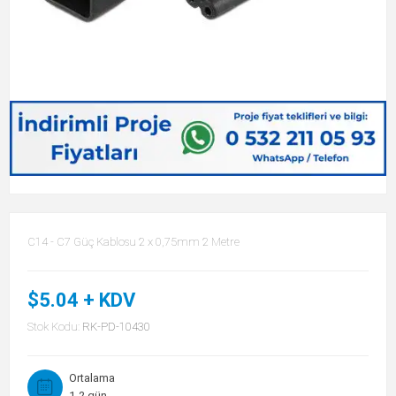
C14 - C7 Güç Kablosu 2 x 0,75mm 2 Metre
$5.04 + KDV
Stok Kodu:
RK-PD-10430
Ortalama
1-2 gün