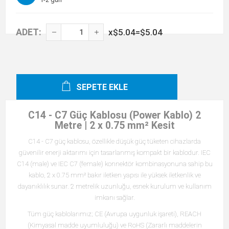
ADET:
x
$5.04
=
$5.04
SEPETE EKLE
C14 - C7 Güç Kablosu (Power Kablo) 2
Metre | 2 x 0.75 mm² Kesit
C14 - C7 güç kablosu, özellikle düşük güç tüketen cihazlarda
güvenilir enerji aktarımı için tasarlanmış kompakt bir kablodur. IEC
C14 (male) ve IEC C7 (female) konnektör kombinasyonuna sahip bu
kablo, 2 x 0.75 mm² bakır iletken yapısı ile yüksek iletkenlik ve
dayanıklılık sunar. 2 metrelik uzunluğu, esnek kurulum ve kullanım
imkanı sağlar.
Tüm güç kablolarımız; CE (Avrupa uygunluk işareti), REACH
(Kimyasal madde uyumluluğu) ve RoHS (Zararlı maddelerin