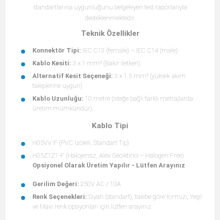
standartlarına uygunluğunu belgeleyen test raporlarıyla
desteklenmektedir.
Teknik Özellikler
Konnektör Tipi:
IEC C13 (female) – IEC C14 (male)
Kablo Kesiti:
3 x 1 mm² (Bakır iletken)
Alternatif Kesit Seçeneği:
3 x 1.5 mm² (yüksek akım
taleplerine uygun)
Kablo Uzunluğu:
10 metre (isteğe bağlı farklı metrajlarda
üretim mümkündür)
Kablo Tipi
H05VV-F (PVC İzoleli, Standart Tip)
H05Z1Z1-F (Halojensiz, Alev Geciktirici – Halogen Free)
Opsiyonel Olarak Üretim Yapılır - Lütfen Arayınız
Gerilim Değeri:
250V AC / 10A
Renk Seçenekleri:
Siyah (standart), talebe göre Kırmızı, Yeşil
ve Mavi renk opsiyonları için lütfen arayınız.