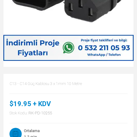
C13 - C14 Güç Kablosu 3 x 1mm 10 Metre
$19.95 + KDV
Stok Kodu:
RK-PD-10255
Ortalama
1-2 gün