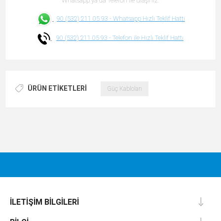
Whatsapp ya da Telefon ile ulaşınız.
90 (532) 211 05 93 -
Whatsapp Hızlı Teklif Hattı
90 (532) 211 05 93 -
Telefon ile Hızlı Teklif Hattı
ÜRÜN ETIKETLERI
Güç Kabloları
İLETIŞIM BILGILERI