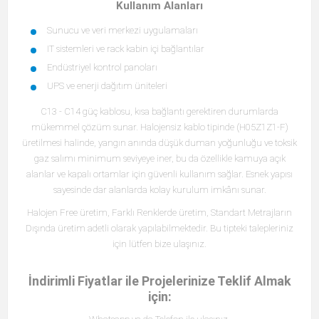
Kullanım Alanları
Sunucu ve veri merkezi uygulamaları
IT sistemleri ve rack kabin içi bağlantılar
Endüstriyel kontrol panoları
UPS ve enerji dağıtım üniteleri
C13 - C14 güç kablosu, kısa bağlantı gerektiren durumlarda
mükemmel çözüm sunar. Halojensiz kablo tipinde (H05Z1Z1-F)
üretilmesi halinde, yangın anında düşük duman yoğunluğu ve toksik
gaz salımı minimum seviyeye iner, bu da özellikle kamuya açık
alanlar ve kapalı ortamlar için güvenli kullanım sağlar. Esnek yapısı
sayesinde dar alanlarda kolay kurulum imkânı sunar.
Halojen Free üretim, Farklı Renklerde üretim, Standart Metrajların
Dışında üretim adetli olarak yapılabilmektedir. Bu tipteki talepleriniz
için lütfen bize ulaşınız.
İndirimli Fiyatlar ile Projelerinize Teklif Almak
için: