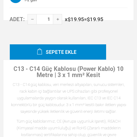
ADET:
x
$19.95
=
$19.95
SEPETE EKLE
C13 - C14 Güç Kablosu (Power Kablo) 10
Metre | 3 x 1 mm² Kesit
C13 - C14 güç kablosu, veri merkezi altyapıları, sunucu sistemleri,
rack kabin içi bağlantılar ve UPS cihazları gibi profesyonel
uygulamalarda yaygın olarak kullanılan, IEC C13 ve IEC C14
konnektörlü bir güç kablosudur. 3 x 1 mm² kesitli bakır iletken yapısı
sayesinde yüksek iletkenlik ve güvenli enerji iletimi sağlar.
Tüm güç kablolarımız; CE (Avrupa uygunluk işareti), REACH
(Kimyasal madde uyumluluğu) ve RoHS (Zararlı maddelerin
kısıtlanması) sertifikalarına sahip olup, güvenlik ve çevre