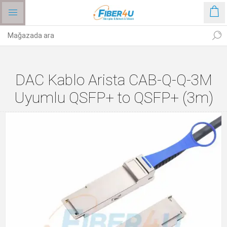
DAC Kablo Arista CAB-Q-Q-3M
Uyumlu QSFP+ to QSFP+ (3m)