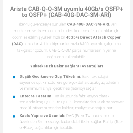
Arista CAB-Q-Q-3M uyumlu 40Gb/s QSFP+
to QSFP+ (CAB-40G-DAC-3M-ARI)
Fiber4u güvencesiyle sunulan
CAB-40G-DAC-3M-ARI
, veri
merkezleri ve sistem odaları içindeki kısa mesafe bağlantılar için
optimize edilmiş yüksek hızlı bir
40Gb/s Direct Attach Copper
(DAC)
kablodur. Arista ekipmanlarınızla %100 uyumlu çalışan bu
tak-çalıştır çözüm, CAB-Q-Q-3M parça numarasının yerine
doğrudan kullanılabilir.
Yüksek Hızlı Bakır Bağlantı Avantajları
Düşük Gecikme ve Güç Tüketimi:
Bakır teknolojisi
sayesinde optik modüllere göre çok daha düşük güç tüketimi
ve minimum sinyal gecikmesi (latency) sağlar.
Entegre Tasarım:
Her iki ucunda fabrikasyon olarak
sonlandırılmış QSFP+ to QSFP+ konnektörleri ile ek transceiver
modül ihtiyacını ortadan kaldırır, maliyet avantajı sunar.
Kablo Yapısı ve Uzunluk:
DAC (Bakır Twinax) kablo tipi
üzerinden 3m mesafeye kadar stabil iletim sağlar. Raf içi (Top-
of-Rack) bağlantılar için idealdir.