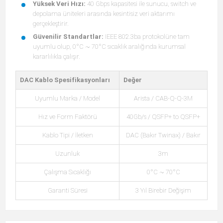
Yüksek Veri Hızı:
40 Gbps kapasitesi ile sunucu, switch ve
depolama üniteleri arasında kesintisiz veri aktarımı
gerçekleştirir.
Güvenilir Standartlar:
IEEE 802.3ba protokolüne tam
uyumlu olup, 0°C ~ 70°C sıcaklık aralığında kurumsal
kararlılıkla çalışır.
DAC Kablo Spesifikasyonları
Değer
Uyumlu Marka / Model
Arista / CAB-Q-Q-3M
Hız ve Form Faktörü
40Gb/s / QSFP+ to QSFP+
Kablo Tipi / İletken
DAC (Bakır Twinax) / Bakır
Uzunluk
3m
Çalışma Sıcaklığı
0°C ~ 70°C
Garanti Süresi
3 Yıl Birebir Değişim