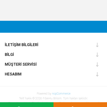
İLETIŞIM BILGILERI
BILGI
MÜŞTERI SERVISI
HESABIM
Powered by
nopCommerce
Telif hakkı © 2026 Fiber4u Bilisim. Tüm hakları saklıdır.
KDV ve Kargo Hariç Fiyatlardır. Kargo ve KDV hesaplaması sonraki aşamada