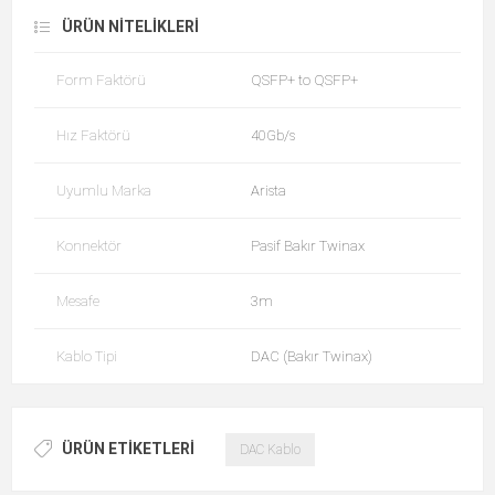
ÜRÜN NITELIKLERI
Form Faktörü
QSFP+ to QSFP+
Hız Faktörü
40Gb/s
Uyumlu Marka
Arista
Konnektör
Pasif Bakır Twinax
Mesafe
3m
Kablo Tipi
DAC (Bakır Twinax)
ÜRÜN ETIKETLERI
DAC Kablo