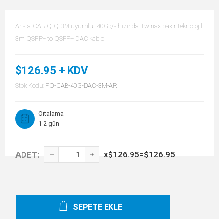
Arista CAB-Q-Q-3M uyumlu, 40Gb/s hızında Twinax bakır teknolojili
3m QSFP+ to QSFP+ DAC kablo.
$126.95 + KDV
Stok Kodu:
FO-CAB-40G-DAC-3M-ARI
Ortalama
1-2 gün
ADET:
x
$126.95
=
$126.95
SEPETE EKLE