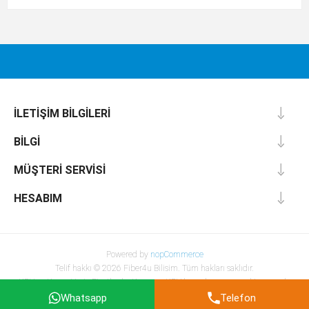
İLETIŞIM BILGILERI
BILGI
MÜŞTERI SERVISI
HESABIM
Powered by
nopCommerce
Telif hakkı © 2026 Fiber4u Bilisim. Tüm hakları saklıdır.
KDV ve Kargo Hariç Fiyatlardır. Kargo ve KDV hesaplaması sonraki aşamada
yapılacaktır.
Whatsapp
Telefon