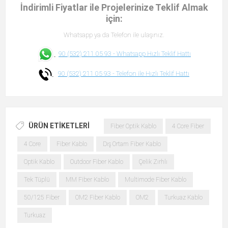
İndirimli Fiyatlar ile Projelerinize Teklif Almak
için:
Whatsapp ya da Telefon ile ulaşınız.
90 (532) 211 05 93 -
Whatsapp Hızlı Teklif Hattı
90 (532) 211 05 93 -
Telefon ile Hızlı Teklif Hattı
ÜRÜN ETIKETLERI
Fiber Optik Kablo
4 Core Fiber
4 Core
Fiber Kablo
Dış Ortam Fiber Kablo
Optik Kablo
Outdoor Fiber Kablo
Çelik Zırhlı
Tek Tüplü
MM Fiber Kablo
Multimode Fiber Kablo
50/125 Fiber
OM2 Fiber Kablo
OM2
Turkuaz Kablo
Turkuaz