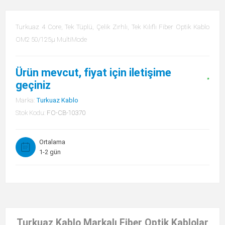
Turkuaz 4 Core, Tek Tüplü, Çelik Zırhlı, Tek Kılıflı Fiber Optik Kablo
OM2 50/125µ MultiMode
Ürün mevcut, fiyat için iletişime
geçiniz
Marka:
Turkuaz Kablo
Stok Kodu:
FO-CB-10370
Ortalama
1-2 gün
Turkuaz Kablo Markalı Fiber Optik Kablolar