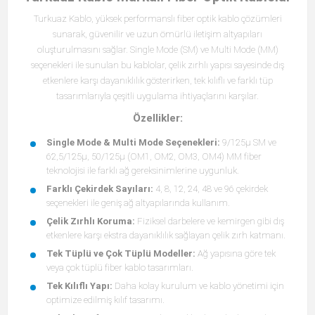
Turkuaz Kablo, yüksek performanslı fiber optik kablo çözümleri
sunarak, güvenilir ve uzun ömürlü iletişim altyapıları
oluşturulmasını sağlar. Single Mode (SM) ve Multi Mode (MM)
seçenekleri ile sunulan bu kablolar, çelik zırhlı yapısı sayesinde dış
etkenlere karşı dayanıklılık gösterirken, tek kılıflı ve farklı tüp
tasarımlarıyla çeşitli uygulama ihtiyaçlarını karşılar.
Özellikler:
Single Mode & Multi Mode Seçenekleri:
9/125µ SM ve
62,5/125µ, 50/125µ (OM1, OM2, OM3, OM4) MM fiber
teknolojisi ile farklı ağ gereksinimlerine uygunluk.
Farklı Çekirdek Sayıları:
4, 8, 12, 24, 48 ve 96 çekirdek
seçenekleri ile geniş ağ altyapılarında kullanım.
Çelik Zırhlı Koruma:
Fiziksel darbelere ve kemirgen gibi dış
etkenlere karşı ekstra dayanıklılık sağlayan çelik zırh katmanı.
Tek Tüplü ve Çok Tüplü Modeller:
Ağ yapısına göre tek
veya çok tüplü fiber kablo tasarımları.
Tek Kılıflı Yapı:
Daha kolay kurulum ve kablo yönetimi için
optimize edilmiş kılıf tasarımı.