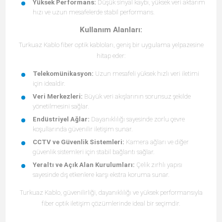
Yüksek Performans:
Düşük sinyal kaybı, yüksek veri aktarım
hızı ve uzun mesafelerde stabil performans.
Kullanım Alanları:
Turkuaz Kablo fiber optik kabloları, geniş bir uygulama yelpazesine
hitap eder:
Telekomünikasyon:
Uzun mesafeli yüksek hızlı veri iletimi
için idealdir.
Veri Merkezleri:
Büyük veri akışlarının sorunsuz şekilde
yönetilmesini sağlar.
Endüstriyel Ağlar:
Dayanıklılığı sayesinde zorlu çevre
koşullarında güvenilir iletişim sunar.
CCTV ve Güvenlik Sistemleri:
Kamera ağları ve diğer
güvenlik sistemleri için stabil bağlantı sağlar.
Yeraltı ve Açık Alan Kurulumları:
Çelik zırhlı yapısı
sayesinde dış etkenlere karşı ekstra koruma sunar.
Turkuaz Kablo, güvenilirliği, dayanıklılığı ve yüksek performansıyla
fiber optik iletişim çözümlerinde ideal bir seçimdir.