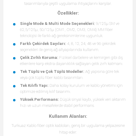
tasarımlarıyla çeşitli uygulama ihtiyaçlarını karşılar.
Özellikler:
Single Mode & Multi Mode Seçenekleri:
9/125µ SM ve
62,5/125µ, 50/125µ (OM1, OM2, OM3, OM4) MM fiber
teknolojisi ile farklı ağ gereksinimlerine uygunluk.
Farklı Çekirdek Sayıları:
4, 8, 12, 24, 48 ve 96 çekirdek
seçenekleri ile geniş ağ altyapılarında kullanım.
Çelik Zırhlı Koruma:
Fiziksel darbelere ve kemirgen gibi dış
etkenlere karşı ekstra dayanıklılık sağlayan çelik zırh katmanı.
Tek Tüplü ve Çok Tüplü Modeller:
Ağ yapısına göre tek
veya çok tüplü fiber kablo tasarımları.
Tek Kılıflı Yapı:
Daha kolay kurulum ve kablo yönetimi için
optimize edilmiş kılıf tasarımı.
Yüksek Performans:
Düşük sinyal kaybı, yüksek veri aktarım
hızı ve uzun mesafelerde stabil performans.
Kullanım Alanları:
Turkuaz Kablo fiber optik kabloları, geniş bir uygulama yelpazesine
hitap eder: