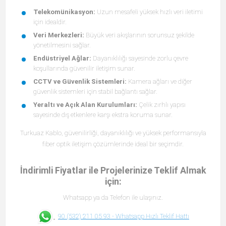
Telekomünikasyon:
Uzun mesafeli yüksek hızlı veri iletimi
için idealdir.
Veri Merkezleri:
Büyük veri akışlarının sorunsuz şekilde
yönetilmesini sağlar.
Endüstriyel Ağlar:
Dayanıklılığı sayesinde zorlu çevre
koşullarında güvenilir iletişim sunar.
CCTV ve Güvenlik Sistemleri:
Kamera ağları ve diğer
güvenlik sistemleri için stabil bağlantı sağlar.
Yeraltı ve Açık Alan Kurulumları:
Çelik zırhlı yapısı
sayesinde dış etkenlere karşı ekstra koruma sunar.
Turkuaz Kablo, güvenilirliği, dayanıklılığı ve yüksek performansıyla
fiber optik iletişim çözümlerinde ideal bir seçimdir.
İndirimli Fiyatlar ile Projelerinize Teklif Almak
için:
Whatsapp ya da Telefon ile ulaşınız.
90 (532) 211 05 93 -
Whatsapp Hızlı Teklif Hattı