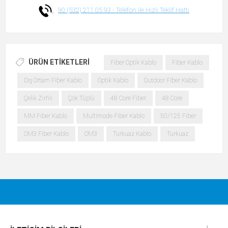
90 (532) 211 05 93 -
Telefon ile Hızlı Teklif Hattı
ÜRÜN ETIKETLERI
Fiber Optik Kablo
Fiber Kablo
Dış Ortam Fiber Kablo
Optik Kablo
Outdoor Fiber Kablo
Çelik Zırhlı
Çok Tüplü
48 Core Fiber
48 Core
MM Fiber Kablo
Multimode Fiber Kablo
50/125 Fiber
OM3 Fiber Kablo
OM3
Turkuaz Kablo
Turkuaz