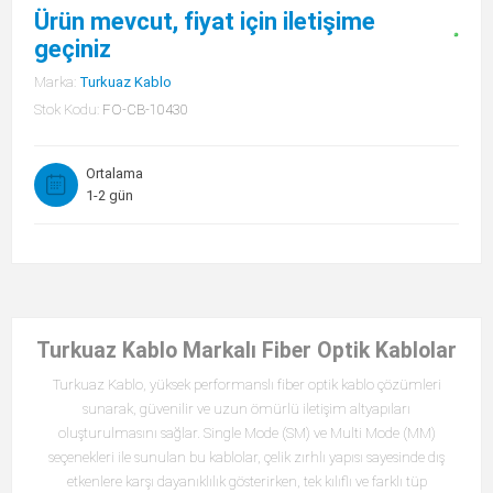
Ürün mevcut, fiyat için iletişime
geçiniz
Marka:
Turkuaz Kablo
Stok Kodu:
FO-CB-10430
Ortalama
1-2 gün
Turkuaz Kablo Markalı Fiber Optik Kablolar
Turkuaz Kablo, yüksek performanslı fiber optik kablo çözümleri
sunarak, güvenilir ve uzun ömürlü iletişim altyapıları
oluşturulmasını sağlar. Single Mode (SM) ve Multi Mode (MM)
seçenekleri ile sunulan bu kablolar, çelik zırhlı yapısı sayesinde dış
etkenlere karşı dayanıklılık gösterirken, tek kılıflı ve farklı tüp