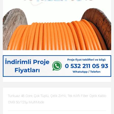
Turkuaz 48 Core, Çok Tüplü, Çelik Zırhlı, Tek Kılıflı Fiber Optik Kablo
OM3 50/125µ MultiMode