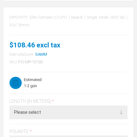
MPO/MTP Elite Female-LC/UPC | Base-8 | Single Mode G657.A2 |
3.0/1.8mm
$108.46 excl tax
Manufacturer:
SAMM
SKU:
FO-MP-10100
Estimated
1-2 gün
LENGTH (IN METERS):
*
POLARITE:
*