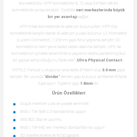
konnektördür. MTP konnektörler 8, 12 veya 24 fiberi tek bir
konnektörde sonlandırabilir. Özellikle
veri merkezlerinde büyük
bir yer avantajı
sağlar.
MTP Erkek konnektörde iki adet pin bulunurken; MTP Dişi
konnektörde karşılık olarak iki adet pin yuvası bulunur. LC Konnektör
(Lucent Connector), 1.25mm çaplı ferul yapısına sahiptir, SC
konnektörün tam yarısı kadar taban alanına sahiptir; UPC ise
konnektörün içindeki seramik ferül yapısının ekstra parlatılmış düz
bir yapıya sahip olduğunu ifade eder (
Ultra Physical Contact
).
MTP/LC Fanout'u oluşturan ana kablo 8 fiberli olup
3.0 mm
çapa
sahiptir. Bir ucunda
'divider'
denilen yapı bulunur ve fiberleri 8 farklı
tüpe ayırır. Tüplerin çapı
1.8mm
'dir.
Ürün Özellikleri
Düşük Insertion Loss ve yüksek verimlilik
ANSI / TIA-568-C.3 standardına uygun
IEEE 802.3ba ile uyumlu
ANSI / TIA-942 veri merkezi standartlarına uygun
3D interferometre ile %100 garanti