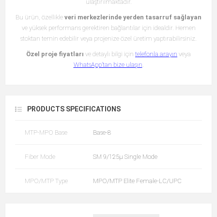
ulaştırılmaktadır.
Bu ürün, özellikle
veri merkezlerinde yerden tasarruf sağlayan
ve yüksek performans gerektiren bağlantılar için idealdir. Hemen
stoktan temin edebilir veya projenize özel üretim yaptırabilirsiniz.
Özel proje fiyatları
ve detaylı bilgi için
telefonla arayın
veya
WhatsApp’tan bize ulaşın
.
PRODUCTS SPECIFICATIONS
MTP-MPO Base
Base-8
Fiber Mode
SM 9/125µ Single Mode
MPO/MTP Type
MPO/MTP Elite Female-LC/UPC