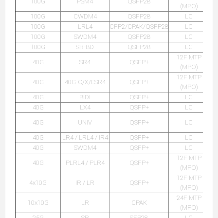
100G
PSM4
QSFP28
(MPO)
100G
CWDM4
QSFP28
LC
100G
LRL4
CFP2/CPAK/QSFP28
LC
100G
SWDM4
QSFP28
LC
100G
SR-BD
QSFP28
LC
12F MTP
40G
SR4
QSFP+
(MPO)
12F MTP
40G
40G-C/X/ESR4
QSFP+
(MPO)
40G
BIDI
QSFP+
LC
40G
LX4
QSFP+
LC
40G
UNIV
QSFP+
LC
40G
LR4 / LRL4 / IR4
QSFP+
LC
40G
SWDM4
QSFP+
LC
12F MTP
40G
PLRL4 / PLR4
QSFP+
(MPO)
12F MTP
4x10G
IR / LR
QSFP+
(MPO)
24F MTP
10x10G
LR
CPAK
(MPO)
25G
SR
SFP28
LC