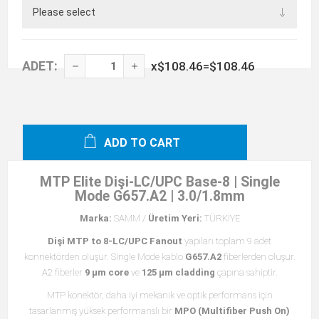
ADET:
x
$108.46
=
$108.46
ADD TO CART
MTP Elite Dişi-LC/UPC Base-8 | Single
Mode G657.A2 | 3.0/1.8mm
Marka:
SAMM /
Üretim Yeri:
TÜRKİYE
Dişi MTP to 8-LC/UPC Fanout
yapıları toplam 9 adet
konnektörden oluşur. Single Mode kablo
G657.A2
fiberlerden oluşur.
A2 fiberler
9 µm core
ve
125 µm cladding
çapına sahiptir.
MTP konektör, daha iyi mekanik ve optik performans için
tasarlanmış yüksek performanslı bir
MPO (Multifiber Push On)