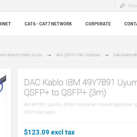
Regis
BINET
CAT6 - CAT7 NETWORK
CORPORATE
CONT
rect Attach) Kablo Grubu
40G QSFP+ DAC Kablolar
DAC Kablo I
DAC Kablo IBM 49Y7891 Uyum
QSFP+ to QSFP+ (3m)
IBM 49Y7891 uyumlu, 40Gb/s hızında veri merkezi bağlantıları i
QSFP+ DAC kablo.
$123.09 excl tax