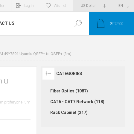
ter
Log in
Wishlist
ACT US
0
ITEM(S)
BM 49Y7891 Uyumlu QSFP+ to QSFP+ (3m)
CATEGORIES
lu
Fiber Optics (1087)
CAT6 - CAT7 Network (118)
çin profesyonel 3m
Rack Cabinet (217)