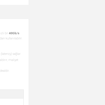
ızlı bir
40Gb/s
n kullanılabilir.
latency) sağlar.
dırır, maliyet
dealdir.