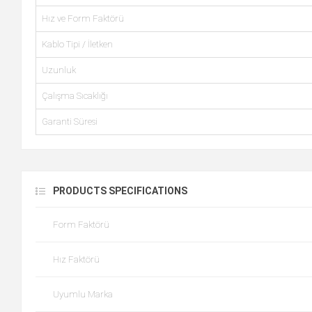
Hız ve Form Faktörü
Kablo Tipi / İletken
Uzunluk
Çalışma Sıcaklığı
Garanti Süresi
PRODUCTS SPECIFICATIONS
Form Faktörü
Hız Faktörü
Uyumlu Marka