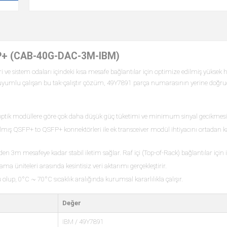
P+ (CAB-40G-DAC-3M-IBM)
ri ve sistem odaları içindeki kısa mesafe bağlantılar için optimize edilmiş yüksek h
yumlu çalışan bu tak-çalıştır çözüm, 49Y7891 parça numarasının yerine doğruda
 optik modüllere göre çok daha düşük güç tüketimi ve minimum sinyal gecikmesi (
lmış QSFP+ to QSFP+ konnektörleri ile ek transceiver modül ihtiyacını ortadan kal
n 3m mesafeye kadar stabil iletim sağlar. Raf içi (Top-of-Rack) bağlantılar için i
ma üniteleri arasında kesintisiz veri aktarımı gerçekleştirir.
p, 0°C ~ 70°C sıcaklık aralığında kurumsal kararlılıkla çalışır.
Değer
IBM / 49Y7891