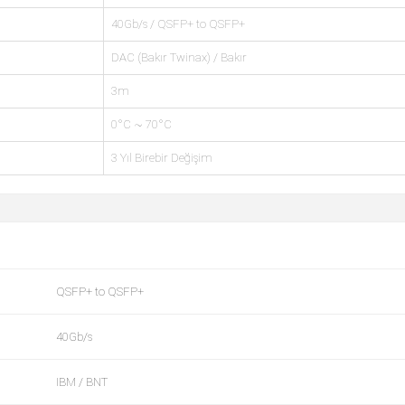
40Gb/s / QSFP+ to QSFP+
DAC (Bakır Twinax) / Bakır
3m
0°C ~ 70°C
3 Yıl Birebir Değişim
QSFP+ to QSFP+
40Gb/s
IBM / BNT