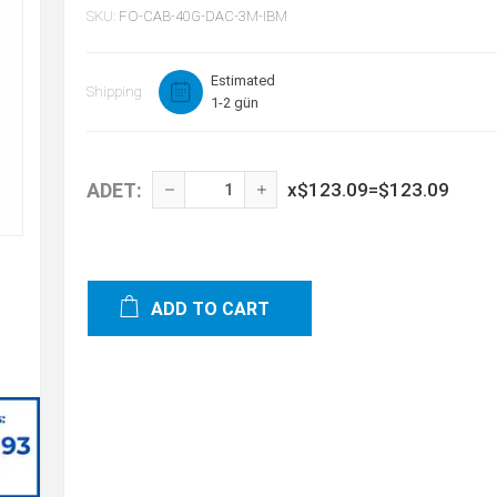
SKU:
FO-CAB-40G-DAC-3M-IBM
Estimated
Shipping
1-2 gün
ADET:
x
$123.09
=
$123.09
ADD TO CART