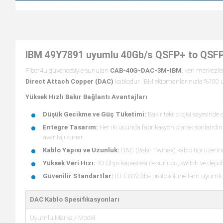
IBM 49Y7891 uyumlu 40Gb/s QSFP+ to QSF
Fiber4u güvencesiyle sunulan
CAB-40G-DAC-3M-IBM
, veri merkezle
Direct Attach Copper (DAC)
kablodur. IBM ekipmanlarınızla %100 u
Yüksek Hızlı Bakır Bağlantı Avantajları
Düşük Gecikme ve Güç Tüketimi:
Bakır teknolojisi sayesinde
Entegre Tasarım:
Her iki ucunda fabrikasyon olarak sonlandırı
avantajı sunar.
Kablo Yapısı ve Uzunluk:
DAC (Bakır Twinax) kablo tipi üzerinde
Yüksek Veri Hızı:
40 Gbps kapasitesi ile sunucu, switch ve depola
Güvenilir Standartlar:
IEEE 802.3ba protokolüne tam uyumlu olu
DAC Kablo Spesifikasyonları
Uyumlu Marka / Model