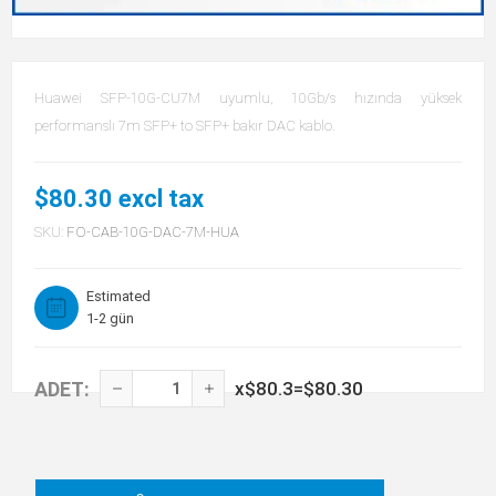
Huawei SFP-10G-CU7M uyumlu, 10Gb/s hızında yüksek
performanslı 7m SFP+ to SFP+ bakır DAC kablo.
$80.30 excl tax
SKU:
FO-CAB-10G-DAC-7M-HUA
Estimated
1-2 gün
ADET:
x
$80.3
=
$80.30