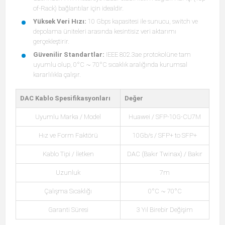
of-Rack) bağlantılar için idealdir.
Yüksek Veri Hızı:
10 Gbps kapasitesi ile sunucu, switch ve
depolama üniteleri arasında kesintisiz veri aktarımı
gerçekleştirir.
Güvenilir Standartlar:
IEEE 802.3ae protokolüne tam
uyumlu olup, 0°C ~ 70°C sıcaklık aralığında kurumsal
kararlılıkla çalışır.
DAC Kablo Spesifikasyonları
Değer
Uyumlu Marka / Model
Huawei / SFP-10G-CU7M
Hız ve Form Faktörü
10Gb/s / SFP+ to SFP+
Kablo Tipi / İletken
DAC (Bakır Twinax) / Bakır
Uzunluk
7m
Çalışma Sıcaklığı
0°C ~ 70°C
Garanti Süresi
3 Yıl Birebir Değişim