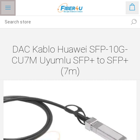
DAC Kablo Huawei SFP-10G-
CU7M Uyumlu SFP+ to SFP+
(7m)