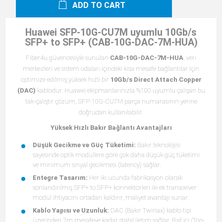
ADD TO CART
Huawei SFP-10G-CU7M uyumlu 10Gb/s
SFP+ to SFP+ (CAB-10G-DAC-7M-HUA)
Fiber4u güvencesiyle sunulan
CAB-10G-DAC-7M-HUA
, veri
merkezleri ve sistem odaları içindeki kısa mesafe bağlantılar için
optimize edilmiş yüksek hızlı bir
10Gb/s Direct Attach Copper
(DAC)
kablodur. Huawei ekipmanlarınızla %100 uyumlu çalışan bu
tak-çalıştır çözüm, SFP-10G-CU7M parça numarasının yerine
doğrudan kullanılabilir.
Yüksek Hızlı Bakır Bağlantı Avantajları
Düşük Gecikme ve Güç Tüketimi:
Bakır teknolojisi
sayesinde optik modüllere göre çok daha düşük güç tüketimi
ve minimum sinyal gecikmesi (latency) sağlar.
Entegre Tasarım:
Her iki ucunda fabrikasyon olarak
sonlandırılmış SFP+ to SFP+ konnektörleri ile ek transceiver
modül ihtiyacını ortadan kaldırır, maliyet avantajı sunar.
Kablo Yapısı ve Uzunluk:
DAC (Bakır Twinax) kablo tipi
üzerinden 7m mesafeye kadar stabil iletim sağlar. Raf içi (Top-