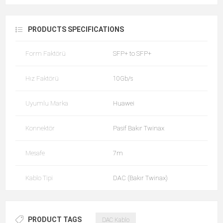
PRODUCTS SPECIFICATIONS
Form Faktörü
SFP+ to SFP+
Hız Faktörü
10Gb/s
Uyumlu Marka
Huawei
Konnektör
Pasif Bakır Twinax
Mesafe
7m
Kablo Tipi
DAC (Bakır Twinax)
PRODUCT TAGS
DAC Kablo