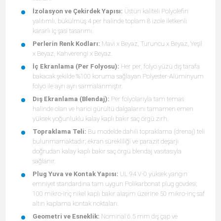
İzolasyon ve Çekirdek Yapısı:
Üstün kaliteli Polyolefin
yalıtımlı, bükülmüş 4 per halinde toplam 8 izole iletkenli
kararlı iç şasi tasarımı.
Perlerin Renk Kodları:
Mavi x Beyaz, Turuncu x Beyaz, Yeşil
x Beyaz, Kahverengi x Beyaz.
İç Ekranlama (Per Folyosu):
Her per, folyo yüzü dış tarafa
bakacak şekilde %100 koruma sağlayan Polyester-Alüminyum
folyo ile ayrı ayrı sarmalanmıştır.
Dış Ekranlama (Blendaj):
Per folyolarıyla tam temas
halinde olan ve harici gürültü dalgalarını tamamen emen
yüksek yoğunluklu kalay kaplı bakır saç örgü zırh.
Topraklama Teli:
Bu modelde dahili topraklama (drenaj) teli
bulunmamaktadır; ekran sürekliliği ve parazit deşarjı
doğrudan kalay kaplı bakır saç örgü blendaj vasıtasıyla
sağlanır.
Plug Yuva ve Kontak Yapısı:
UL 94 V-0 yüksek yangın
emniyet standardına tam uygun Polikarbonat plug gövdesi;
100 mikro-inç nikel kaplı bakır alaşım üzerine 50 mikro-inç saf
altın kaplama kontak noktaları.
Geometri ve Esneklik:
Nominal 6.5 mm dış çap ve