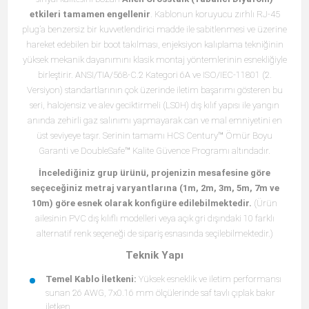
etkileri tamamen engellenir
. Kablonun koruyucu zırhlı RJ-45
plug’a benzersiz bir kuvvetlendirici madde ile sabitlenmesi ve üzerine
hareket edebilen bir boot takılması, enjeksiyon kalıplama tekniğinin
yüksek mekanik dayanımını klasik montaj yöntemlerinin esnekliğiyle
birleştirir. ANSI/TIA/568-C.2 Kategori 6A ve ISO/IEC-11801 (2.
Versiyon) standartlarının çok üzerinde iletim başarımı gösteren bu
seri, halojensiz ve alev geciktirmeli (LS0H) dış kılıf yapısı ile yangın
anında zehirli gaz salınımı yapmayarak can ve mal emniyetini en
üst seviyeye taşır. Serinin tamamı HCS Century™ Ömür Boyu
Garanti ve DoubleSafe™ Kalite Güvence Programı altındadır.
İncelediğiniz grup ürünü, projenizin mesafesine göre
seçeceğiniz metraj varyantlarına (1m, 2m, 3m, 5m, 7m ve
10m) göre esnek olarak konfigüre edilebilmektedir.
(Ürün
ailesinin PVC dış kılıflı modelleri veya açık gri dışındaki 10 farklı
alternatif renk seçeneği de sipariş esnasında seçilebilmektedir.)
Teknik Yapı
Temel Kablo İletkeni:
Yüksek esneklik ve iletim performansı
sunan 26 AWG, 7x0.16 mm ölçülerinde saf tavlı çıplak bakır
iletken.