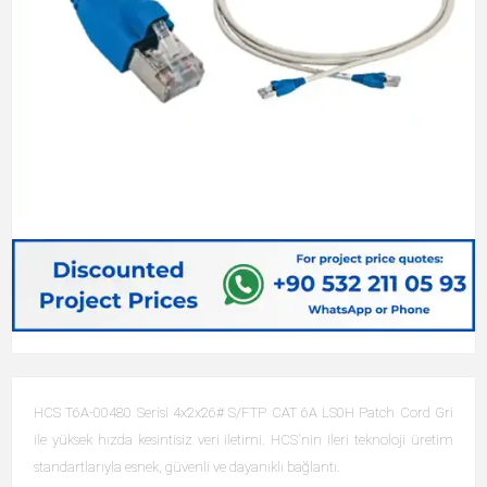
HCS T6A-00480 Serisi 4x2x26# S/FTP CAT 6A LS0H Patch Cord Gri
ile yüksek hızda kesintisiz veri iletimi. HCS'nin ileri teknoloji üretim
standartlarıyla esnek, güvenli ve dayanıklı bağlantı.