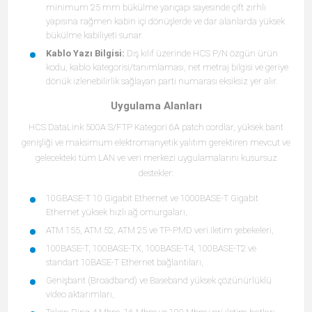
minimum 25 mm bükülme yarıçapı sayesinde çift zırhlı
yapısına rağmen kabin içi dönüşlerde ve dar alanlarda yüksek
bükülme kabiliyeti sunar.
Kablo Yazı Bilgisi:
Dış kılıf üzerinde HCS P/N özgün ürün
kodu, kablo kategorisi/tanımlaması, net metraj bilgisi ve geriye
dönük izlenebilirlik sağlayan parti numarası eksiksiz yer alır.
Uygulama Alanları
HCS DataLink 500A S/FTP Kategori 6A patch cordlar, yüksek bant
genişliği ve maksimum elektromanyetik yalıtım gerektiren mevcut ve
gelecekteki tüm LAN ve veri merkezi uygulamalarını kusursuz
destekler:
10GBASE-T 10 Gigabit Ethernet ve 1000BASE-T Gigabit
Ethernet yüksek hızlı ağ omurgaları,
ATM 155, ATM 52, ATM 25 ve TP-PMD veri iletim şebekeleri,
100BASE-T, 100BASE-TX, 100BASE-T4, 100BASE-T2 ve
standart 10BASE-T Ethernet bağlantıları,
Genişbant (Broadband) ve Baseband yüksek çözünürlüklü
video aktarımları,