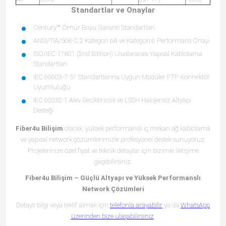
Standartlar ve Onaylar
Century™ Ömür Boyu Garanti Standartları
ANSI/TIA/568-C.2 Kategori 6A ve Kategori 6 Performans Onayı
ISO/IEC-11801 (2nd Edition) Uluslararası Yapısal Kablolama
Standartları
IEC 60603-7-51 Standartlarına Uygun Modüler FTP Konnektör
Uyumluluğu
IEC 60332-1 Alev Geciktiricilik ve LS0H Halojensiz Altyapı
Desteği
Fiber4u Bilişim
olarak, yüksek performanslı iç mekan ağ kablolama
ve yapısal network çözümlerimizle profesyonel destek sunuyoruz.
Projelerinize özel fiyat ve teknik detaylar için bizimle iletişime
geçebilirsiniz.
Fiber4u Bilişim – Güçlü Altyapı ve Yüksek Performanslı
Network Çözümleri
Detaylı bilgi veya teklif almak için
telefonla arayabilir
ya da
WhatsApp
üzerinden bize ulaşabilirsiniz
.