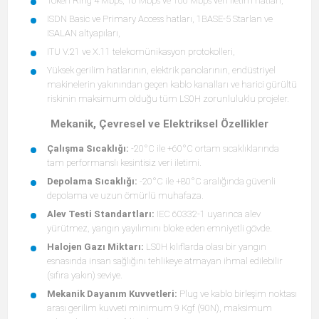
Token Ring 4 Mbps, 16 Mbps ve 100 Mbps veri iletim hatları,
ISDN Basic ve Primary Access hatları, 1BASE-5 Starlan ve
ISALAN altyapıları,
ITU V.21 ve X.11 telekomünikasyon protokolleri,
Yüksek gerilim hatlarının, elektrik panolarının, endüstriyel
makinelerin yakınından geçen kablo kanalları ve harici gürültü
riskinin maksimum olduğu tüm LS0H zorunluluklu projeler.
Mekanik, Çevresel ve Elektriksel Özellikler
Çalışma Sıcaklığı:
-20°C ile +60°C ortam sıcaklıklarında
tam performanslı kesintisiz veri iletimi.
Depolama Sıcaklığı:
-20°C ile +80°C aralığında güvenli
depolama ve uzun ömürlü muhafaza.
Alev Testi Standartları:
IEC 60332-1 uyarınca alev
yürütmez, yangın yayılımını bloke eden emniyetli gövde.
Halojen Gazı Miktarı:
LS0H kılıflarda olası bir yangın
esnasında insan sağlığını tehlikeye atmayan ihmal edilebilir
(sıfıra yakın) seviye.
Mekanik Dayanım Kuvvetleri:
Plug ve kablo birleşim noktası
arası gerilim kuvveti minimum 9 Kgf (90N), maksimum