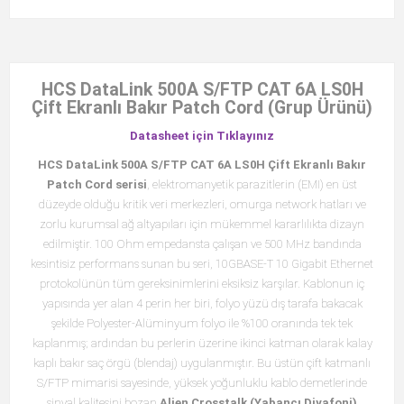
HCS DataLink 500A S/FTP CAT 6A LS0H
Çift Ekranlı Bakır Patch Cord (Grup Ürünü)
Datasheet için Tıklayınız
HCS DataLink 500A S/FTP CAT 6A LS0H Çift Ekranlı Bakır
Patch Cord serisi
, elektromanyetik parazitlerin (EMI) en üst
düzeyde olduğu kritik veri merkezleri, omurga network hatları ve
zorlu kurumsal ağ altyapıları için mükemmel kararlılıkta dizayn
edilmiştir. 100 Ohm empedansta çalışan ve 500 MHz bandında
kesintisiz performans sunan bu seri, 10GBASE-T 10 Gigabit Ethernet
protokolünün tüm gereksinimlerini eksiksiz karşılar. Kablonun iç
yapısında yer alan 4 perin her biri, folyo yüzü dış tarafa bakacak
şekilde Polyester-Alüminyum folyo ile %100 oranında tek tek
kaplanmış; ardından bu perlerin üzerine ikinci katman olarak kalay
kaplı bakır saç örgü (blendaj) uygulanmıştır. Bu üstün çift katmanlı
S/FTP mimarisi sayesinde, yüksek yoğunluklu kablo demetlerinde
sinyal kalitesini bozan
Alien Crosstalk (Yabancı Diyafoni)