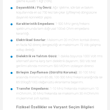
çekme kuvveti 1 Kgf (10N).
Dayanıklılık / Fiş Ömrü:
Ağır işletme, sök-tak ve bakım
koşullarında en az 750 kez tak-çıkar (çiftleşme) döngüsüne
dayanıklı konnektör yapısı.
Karakteristik Empedans:
1-500 MHz geniş frekans
spektrumunda tam doğrusal 100±6 Ohm empedans
kararlılığı.
Elektriksel Sınırlar:
Maksimum 20 mOhm kontak direnci,
en fazla %2 direnç dengesizliği ve maksimum 72 Vdc çalışma
voltajı desteği.
Dielektrik ve Yalıtım Gücü:
1 dakika boyunca 1000 Volt rms
alternatif akıma karşı tam dielektrik dayanım; 500 Vdc test
gerilimi altında minimum 500 MOhm izolasyon direnci.
Birleşim Zayıflaması (Gürültü Koruma):
30-100 MHz
arasında minimum 85 dB, 100-500 MHz frekans aralığında ise
85-20log(f/100) olağanüstü ekranlama başarımı.
Transfer Empedansı:
1-10 MHz frekansta maksimum 10
mOhm/m, 30 MHz frekansta ise maksimum 30 mOhm/m
mükemmel zırh kalitesi.
Fiziksel Özellikler ve Varyant Seçim Bilgileri