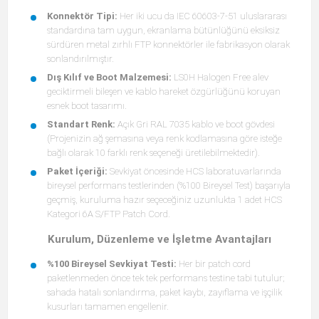
Konnektör Tipi:
Her iki ucu da IEC 60603-7-51 uluslararası
standardına tam uygun, ekranlama bütünlüğünü eksiksiz
sürdüren metal zırhlı FTP konnektörler ile fabrikasyon olarak
sonlandırılmıştır.
Dış Kılıf ve Boot Malzemesi:
LS0H Halogen Free alev
geciktirmeli bileşen ve kablo hareket özgürlüğünü koruyan
esnek boot tasarımı.
Standart Renk:
Açık Gri RAL 7035 kablo ve boot gövdesi
(Projenizin ağ şemasına veya renk kodlamasına göre isteğe
bağlı olarak 10 farklı renk seçeneği üretilebilmektedir).
Paket İçeriği:
Sevkiyat öncesinde HCS laboratuvarlarında
bireysel performans testlerinden (%100 Bireysel Test) başarıyla
geçmiş, kuruluma hazır seçeceğiniz uzunlukta 1 adet HCS
Kategori 6A S/FTP Patch Cord.
Kurulum, Düzenleme ve İşletme Avantajları
%100 Bireysel Sevkiyat Testi:
Her bir patch cord
paketlenmeden önce tek tek performans testine tabi tutulur;
sahada hatalı sonlandırma, paket kaybı, zayıflama ve işçilik
kusurları tamamen engellenir.