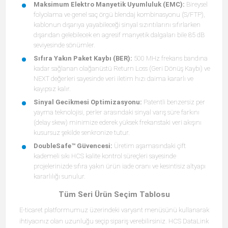
Maksimum Elektro Manyetik Uyumluluk (EMC):
Bireysel
folyolama ve genel saç örgü blendaj kombinasyonu (S/FTP),
kablonun dışarıya yayabileceği sinyal sızıntılarını sıfırlarken
dışarıdan gelebilecek en agresif manyetik dalgaları bile 85 dB
seviyesinde sönümler.
Sıfıra Yakın Paket Kaybı (BER):
500 MHz frekans bandına
kadar sağlanan olağanüstü Return Loss (Geri Dönüş Kaybı) ve
NEXT değerleri sayesinde veri iletim hızı daima kararlı ve
kayıpsız kalır.
Sinyal Gecikmesi Optimizasyonu:
Patentli benzersiz per
yayma teknolojisi, perler arasındaki sinyal varış süre farkını
(delay skew) minimize ederek yüksek frekanstaki veri akışını
kusursuz şekilde senkronize tutur.
DoubleSafe™ Güvencesi:
Üretim aşamasındaki çift
kademeli sıkı HCS kalite kontrol süreçleri sayesinde
projelerinizde sıfıra yakın ürün iade oranı ve kesintisiz altyapı
kararlılığı sunulur.
Tüm Seri Ürün Seçim Tablosu
E-ticaret platformumuz üzerindeki varyant menüsünü kullanarak
ihtiyacınız olan uzunluğu seçip sipariş verebilirsiniz. HCS DataLink