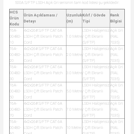
500A S/FTP LS0H Açık Gri serisinin tam kod listesi şu şekildedir:
HCS
Ürün Açıklaması /
Uzunluk
Kılıf / Gövde
Renk
Ürün
Detayı
(m)
Tipi
Bilgisi
Kodu
T6A-
4x2x26# S/FTP CAT 6A
LS0H Halojensiz
Açık Gri
00480-
LS0H Çift Ekranlı Patch
1.0 Metre
/ Çift Ekranlı
(RAL
10
Cord
(S/FTP)
7035)
T6A-
4x2x26# S/FTP CAT 6A
LS0H Halojensiz
Açık Gri
00480-
LS0H Çift Ekranlı Patch
2.0 Metre
/ Çift Ekranlı
(RAL
20
Cord
(S/FTP)
7035)
T6A-
4x2x26# S/FTP CAT 6A
LS0H Halojensiz
Açık Gri
00480-
LS0H Çift Ekranlı Patch
3.0 Metre
/ Çift Ekranlı
(RAL
30
Cord
(S/FTP)
7035)
T6A-
4x2x26# S/FTP CAT 6A
LS0H Halojensiz
Açık Gri
00480-
LS0H Çift Ekranlı Patch
5.0 Metre
/ Çift Ekranlı
(RAL
50
Cord
(S/FTP)
7035)
T6A-
4x2x26# S/FTP CAT 6A
LS0H Halojensiz
Açık Gri
00480-
LS0H Çift Ekranlı Patch
7.0 Metre
/ Çift Ekranlı
(RAL
70
Cord
(S/FTP)
7035)
T6A-
4x2x26# S/FTP CAT 6A
LS0H Halojensiz
Açık Gri
00480-
LS0H Çift Ekranlı Patch
10 Metre
/ Çift Ekranlı
(RAL
A0
Cord
(S/FTP)
7035)