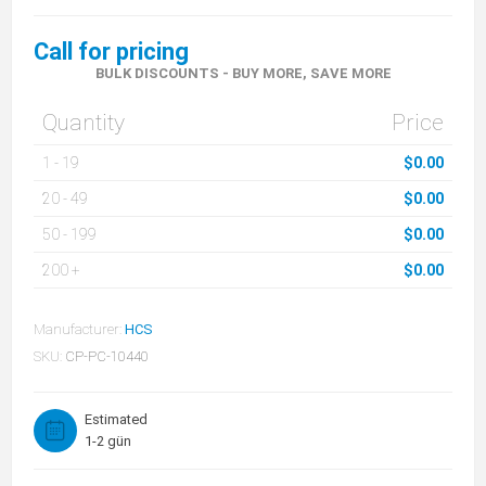
Call for pricing
BULK DISCOUNTS - BUY MORE, SAVE MORE
Quantity
Price
1
-
19
$0.00
20
-
49
$0.00
50
-
199
$0.00
200
+
$0.00
Manufacturer:
HCS
SKU:
CP-PC-10440
Estimated
1-2 gün