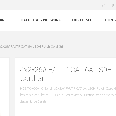
Regis
BINET
CAT6 - CAT7 NETWORK
CORPORATE
CONT
x2x26# F/UTP CAT 6A LS0H Patch Cord Gri
4x2x26# F/UTP CAT 6A LS0H 
Cord Gri
HCS T6A-00440 Serisi 4x2x26# F/UTP CAT 6A LS0H Patch Cord Gri
kesintisiz veri iletimi. HCS'nin ileri teknoloji üretim standartlarıy
dayanıklı bağlantı.