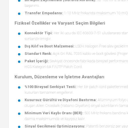
başarımı.
Transfer Empedansı:
1-10 MHz frekansta maksimum 10 mOh
Fiziksel Özellikler ve Varyant Seçim Bilgileri
Konnektör Tipi:
Her iki ucu da IEC 60603-7-51 uluslararası sta
sonlandırılmıştır.
Dış Kılıf ve Boot Malzemesi:
LS0H Halogen Free alev geciktirme
Standart Renk:
Açık Gri RAL 7035 kablo ve boot gövdesi (Projeni
Paket İçeriği:
Sevkiyat öncesinde fabrikada bireysel performans 
HCS Kategori 6A F/UTP Patch Cord.
Kurulum, Düzenleme ve İşletme Avantajları
%100 Bireysel Sevkiyat Testi:
Her bir patch cord paketlenmeden
kusurları tamamen engellenir.
Kusursuz Gürültü ve Diyafoni Bastırma:
Alüminyum folyo zı
oluşan Alien Crosstalk (Yabancı Diyafoni) sinyal sızıntılarını ta
Minimum Veri Kaybı Oranı (BER):
500 MHz frekans bandına kad
daima maksimumda ve kayıpsız kalır.
Sinyal Gecikmesi Optimizasyonu:
Patentli benzersiz per yaym