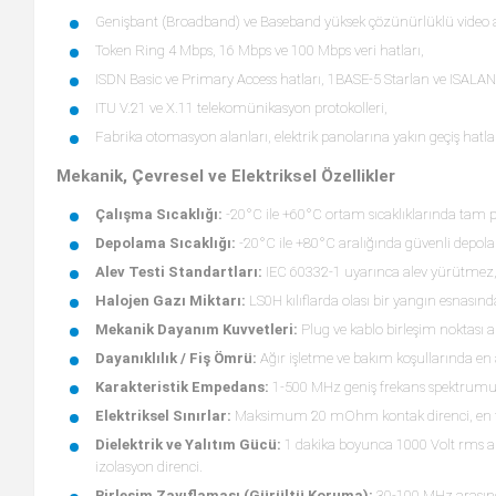
Genişbant (Broadband) ve Baseband yüksek çözünürlüklü video a
Token Ring 4 Mbps, 16 Mbps ve 100 Mbps veri hatları,
ISDN Basic ve Primary Access hatları, 1BASE-5 Starlan ve ISALAN
ITU V.21 ve X.11 telekomünikasyon protokolleri,
Fabrika otomasyon alanları, elektrik panolarına yakın geçiş hatlar
Mekanik, Çevresel ve Elektriksel Özellikler
Çalışma Sıcaklığı:
-20°C ile +60°C ortam sıcaklıklarında tam pe
Depolama Sıcaklığı:
-20°C ile +80°C aralığında güvenli depo
Alev Testi Standartları:
IEC 60332-1 uyarınca alev yürütmez, 
Halojen Gazı Miktarı:
LS0H kılıflarda olası bir yangın esnasında
Mekanik Dayanım Kuvvetleri:
Plug ve kablo birleşim noktası
Dayanıklılık / Fiş Ömrü:
Ağır işletme ve bakım koşullarında en 
Karakteristik Empedans:
1-500 MHz geniş frekans spektrumu
Elektriksel Sınırlar:
Maksimum 20 mOhm kontak direnci, en fazl
Dielektrik ve Yalıtım Gücü:
1 dakika boyunca 1000 Volt rms a
izolasyon direnci.
Birleşim Zayıflaması (Gürültü Koruma):
30-100 MHz arasınd