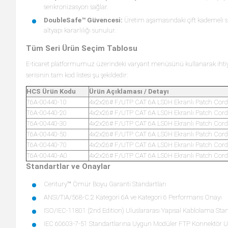
senkronizasyon sağlar.
DoubleSafe™ Güvencesi:
Üretim aşamasındaki çift kademeli sıkı
altyapı kararlılığı sunulur.
Tüm Seri Ürün Seçim Tablosu
E-ticaret platformumuz üzerindeki varyant menüsünü kullanarak ihtiya
serisinin tam kod listesi şu şekildedir:
HCS Ürün Kodu
Ürün Açıklaması / Detayı
T6A-00440-10
4x2x26# F/UTP CAT 6A LS0H Ekranlı Patch Cord
T6A-00440-20
4x2x26# F/UTP CAT 6A LS0H Ekranlı Patch Cord
T6A-00440-30
4x2x26# F/UTP CAT 6A LS0H Ekranlı Patch Cord
T6A-00440-50
4x2x26# F/UTP CAT 6A LS0H Ekranlı Patch Cord
T6A-00440-70
4x2x26# F/UTP CAT 6A LS0H Ekranlı Patch Cord
T6A-00440-A0
4x2x26# F/UTP CAT 6A LS0H Ekranlı Patch Cord
Standartlar ve Onaylar
Century™ Ömür Boyu Garanti Standartları
ANSI/TIA/568-C.2 Kategori 6A ve Kategori 6 Performans Onayı
ISO/IEC-11801 (2nd Edition) Uluslararası Yapısal Kablolama Stan
IEC 60603-7-51 Standartlarına Uygun Modüler FTP Konnektör