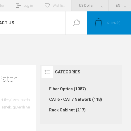
ter
Log in
Wishlist
ACT US
0
ITEM(S)
CATEGORIES
Patch
Fiber Optics (1087)
CAT6 - CAT7 Network (118)
 ile yüksek hızda
la esnek, güvenli ve
Rack Cabinet (217)