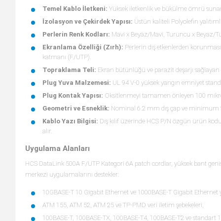
Temel Kablo İletkeni:
Yüksek iletkenlik ve bükülme ömrü sunan 
İzolasyon ve Çekirdek Yapısı:
Üstün kaliteli Polyolefin yalıtım
Perlerin Renk Kodları:
Mavi x Beyaz/Mavi, Turuncu x Beyaz/Tur
Ekranlama Özelliği (Zırh):
Perlerin dış etkenlerden korunma
katmanı (F/UTP).
Topraklama Teli:
Ekran bütünlüğü ve parazit deşarjı sağlayan 
Plug Yuva Malzemesi:
UL 94 V-0 yüksek yangın emniyet stand
Plug Kontak Yapısı:
Oksitlenmeyi tamamen önleyen 100 mikro-in
Geometri ve Esneklik:
Nominal 6.2 mm dış çap ve minimum 25
Kablo Yazı Bilgisi:
Dış kılıf üzerinde HCS P/N özgün ürün kodu, k
alır.
Uygulama Alanları
HCS DataLink 500A F/UTP Kategori 6A patch cordlar, yüksek bant genişl
merkezi uygulamalarını destekler:
10GBASE-T 10 Gigabit Ethernet ve 1000BASE-T Gigabit Ethernet y
ATM 155, ATM 52, ATM 25 ve TP-PMD veri iletim şebekeleri,
100BASE-T, 100BASE-TX, 100BASE-T4, 100BASE-T2 ve standart 10