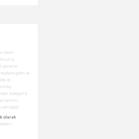
i iletim
lonun iç
n genel bir
 meydana gelen ve
de ile
 montaj
dlar, Kategori 6
gaz salınımı
altındadır.
k olarak
ktedir.)