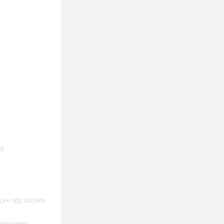
).
minimum 500 MOhm
 ekranlama