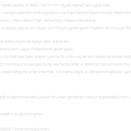
esnek yapıda, 26 AWG, 7x0.16 mm ölçülerinde saf tavlı çıplak bakır.
lı, merkezi seperatör etrafında bükülmüş 4 per halinde toplam 8 izole iletkenli kar
uncu, Yeşil x Beyaz/Yeşil, Kahverengi x Beyaz/Kahverengi.
sı amacıyla uygulanan, 50μm alüminyum içeren genel Polyester-Alüminyum fo
26 AWG ölçüsünde kalaylı bakır drenaj teli.
ardına tam uygun Polikarbonat gövde yapısı.
ç nikel kaplı bakır alaşım üzerine 50 mikro-inç saf altın kaplama kontak nokta
 mm bükülme yarıçapı ile dar alanlarda rahat ve gerilimsiz konumlandırma.
ablo kategorisi ve tanımlaması, net metraj bilgisi ve izlenebilirlik sağlayan par
iği ve elektromanyetik parazit koruması gerektiren mevcut ve gelecekteki tüm L
üksek hızlı ağ omurgaları,
BASE-T Ethernet bağlantıları,