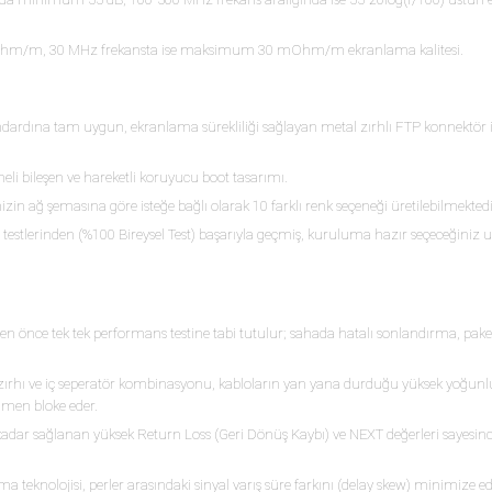
m/m, 30 MHz frekansta ise maksimum 30 mOhm/m ekranlama kalitesi.
ndardına tam uygun, ekranlama sürekliliği sağlayan metal zırhlı FTP konnektör i
li bileşen ve hareketli koruyucu boot tasarımı.
zin ağ şemasına göre isteğe bağlı olarak 10 farklı renk seçeneği üretilebilmektedi
testlerinden (%100 Bireysel Test) başarıyla geçmiş, kuruluma hazır seçeceğiniz 
 önce tek tek performans testine tabi tutulur; sahada hatalı sonlandırma, paket k
rhı ve iç seperatör kombinasyonu, kabloların yan yana durduğu yüksek yoğunl
mamen bloke eder.
ar sağlanan yüksek Return Loss (Geri Dönüş Kaybı) ve NEXT değerleri sayesinde 
a teknolojisi, perler arasındaki sinyal varış süre farkını (delay skew) minimize 