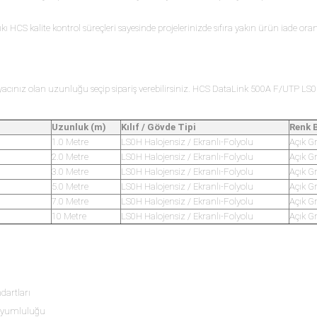
 HCS kalite kontrol süreçleri sayesinde projelerinizde sıfıra yakın ürün iade oranı
cınız olan uzunluğu seçip sipariş verebilirsiniz. HCS DataLink 500A F/UTP LS0
Uzunluk (m)
Kılıf / Gövde Tipi
Renk B
1.0 Metre
LS0H Halojensiz / Ekranlı-Folyolu
Açık G
2.0 Metre
LS0H Halojensiz / Ekranlı-Folyolu
Açık G
3.0 Metre
LS0H Halojensiz / Ekranlı-Folyolu
Açık G
5.0 Metre
LS0H Halojensiz / Ekranlı-Folyolu
Açık G
7.0 Metre
LS0H Halojensiz / Ekranlı-Folyolu
Açık G
10 Metre
LS0H Halojensiz / Ekranlı-Folyolu
Açık G
dartları
 Uyumluluğu