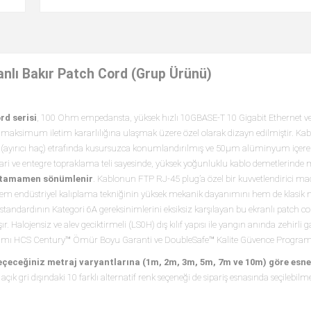
lı Bakır Patch Cord (Grup Ürünü)
d serisi
, 100 Ohm empedansta, yüksek hızlı 10GBASE-T 10 Gigabit Ethernet ver
maksimum iletim kararlılığına ulaşmak üzere özel olarak dizayn edilmiştir. Kab
tör (ayırıcı haç) etrafında kusursuzca konumlandırılmış ve 50μm alüminyum içere
ri ve entegre topraklama teli sayesinde, yüksek yoğunluklu kablo demetlerinde
ri tamamen sönümlenir
. Kablonun FTP RJ-45 plug’a özel bir kuvvetlendirici mad
, hem endüstriyel kalıplama tekniğinin yüksek mekanik dayanımını hem de klasik
standardının Kategori 6A gereksinimlerini eksiksiz karşılayan bu ekranlı patch cor
. Halojensiz ve alev geciktirmeli (LS0H) dış kılıf yapısı ile yangın anında zehirli 
mamı HCS Century™ Ömür Boyu Garanti ve DoubleSafe™ Kalite Güvence Programı 
seçeceğiniz metraj varyantlarına (1m, 2m, 3m, 5m, 7m ve 10m) göre esne
açık gri dışındaki 10 farklı alternatif renk seçeneği de sipariş esnasında seçilebilme