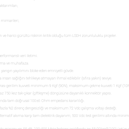
ktarımları,
 mimarileri,
ı ve harici gürültü riskinin kritik olduğu tüm LS0H zorunluluklu projeler.
rformanslı veri iletimi.
lama ve muhafaza.
yangın yayılımını bloke eden emniyetli gövde.
 insan sağlığını tehlikeye atmayan ihmal edilebilir (sıfıra yakın) seviye.
 arası gerilim kuvveti minimum 9 Kgf (90N), maksimum çekme kuvveti 1 Kgf (10N
az 750 kez tak-çıkar (çiftleşme) döngüsüne dayanıklı konnektör yapısı.
nda tam doğrusal 100±6 Ohm empedans kararlılığı.
a %2 direnç dengesizliği ve maksimum 72 Vdc çalışma voltajı desteği.
lternatif akıma karşı tam dielektrik dayanım; 500 Vdc test gerilimi altında 
a minimum 55 dB, 100-500 MHz frekans aralığında ise 55-20log(f/100) üstün