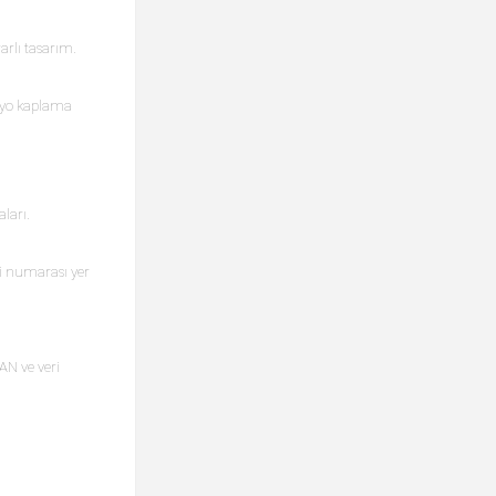
arlı tasarım.
lyo kaplama
ları.
ti numarası yer
AN ve veri