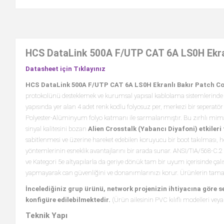
HCS DataLink 500A F/UTP CAT 6A LS0H Ekran
Datasheet için Tıklayınız
HCS DataLink 500A F/UTP CAT 6A LS0H Ekranlı Bakır Patch Cor
protokolünü desteklemek ve kurumsal yapısal kablolama sistemlerinde 
yapısında yer alan 4 adet renk kodlu folyosuz per, merkezi bir sepera
Polyester-Alüminyum folyo katmanı ile sarmalanmıştır. Bu zırhlı mima
sinyal kalitesini bozan
Alien Crosstalk (Yabancı Diyafoni) etkile
sabitlenmesi ve üzerine hareket edebilen koruyucu bir boot takılması
yöntemlerinin esneklik avantajlarını bir arada sunar. ANSI/TIA/568-C.2 
ve Kategori 5e altyapılarla da geriye dönük tam bir uyum içerisinde çalışır
yapmayarak can güvenliğini ve donanımlarınızı korur. Ürünlerin ta
İncelediğiniz grup ürünü, network projenizin ihtiyacına göre 
konfigüre edilebilmektedir.
(Ürün ailesinin PVC kılıflı modelleri veya 
Teknik Yapı