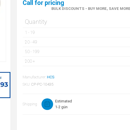
Call for pricing
BULK DISCOUNTS - BUY MORE, SAVE MOR
Quantity
1
-
19
20
-
49
50
-
199
200
+
Manufacturer:
HCS
SKU:
CP-PC-10435
Estimated
Shipping
1-2 gün