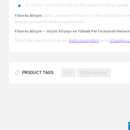
IEC 60332-1 Alev Geciktiricilik ve LS0H Halojensiz Altyapı Desteği
Fiber4u Bilişim
olarak, yüksek performanslı iç mekan ağ kablolama ve 
detaylar için bizimle iletişime geçebilirsiniz.
Fiber4u Bilişim – Güçlü Altyapı ve Yüksek Performanslı Netwo
Detaylı bilgi veya teklif almak için
telefonla arayabilir
ya da
WhatsApp üze
PRODUCT TAGS
HCS
CAT6A Patchcord