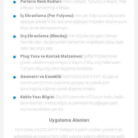
Perlerin Renk Kodları:
Mavi x Beyaz, Turuncu x Beyaz, Yeşil
x Beyaz, Kahverengi x Beyaz.
İç Ekranlama (Per Folyosu):
Her per, folyo yüzü dış tarafa
bakacak şekilde %100 koruma sağlayan Polyester-Alüminyum
folyo ile tek tek kaplanmıştır.
Dış Ekranlama (Blendaj):
Per folyolarıyla yakın temas
halinde olan, dış parazitleri tamamen engelleyen kalay kaplı
bakır saç örgü yapı.
Plug Yuva ve Kontak Malzemesi:
Şeffaf Polikarbonat
gövde; oksitlenmeyi önleyici 2.54μm (100μ-inç) Nikel üzeri
1.27μm (50μ-inç) altın kaplama kontaklar.
Geometri ve Esneklik:
Nominal 6.2±0.3 mm dış çap ve
minimum 25 mm bükülme yarıçapı ile yüksek zırh
korumasına rağmen esnek döşeme imkanı.
Kablo Yazı Bilgisi:
Dış kılıf üzerinde HCS ürün kodu, kablo
tanımlaması, metraj bilgisi ve izlenebilirlik sağlayan parti
numarası eksiksiz yer alır.
Uygulama Alanları
HCS DataLink 250 S/FTP Kategori 6 patch cordlar, yüksek hızlı,
gelecekteki ve mevcut tüm LAN uygulamalarını elektromanyetik