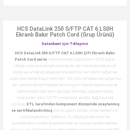
HCS DataLink 250 S/FTP CAT 6 LS0H
Ekranlı Bakır Patch Cord (Grup Ürünü)
Datasheet için Tıklayınız
HCS DataLink 250 S/FTP CAT 6 LS0H Çift Ekranlı Bakır
Patch Cord serisi
, elektromanyetik parazitlerin (EMI) yoğun
olduğu zorlu endüstriyel ortamlarda, veri merkezlerinde ve üst
düzey kurumsal ağ altyapılarında kesintisiz veri iletimi sağlamak
üzere özel olarak dizayn edilmiştir. 100 Ohm empedansta çalışan bu
seri, perlerin tek tek Polyester-Alüminyum folyo ile kaplanması ve
üzerine kalay kaplı bakır saç örgü (blendaj) uygulanmasıyla
oluşturulan üstün S/FTP mimarisine sahiptir. Bağımsız test
kuruluşu
ETL tarafından komponent düzeyinde onaylanmış
ve sertifikalandırılmış
olan bu patch cordlar, sinyal kalitesini en
üst düzeyde korur. Kablonun RJ-45 plug’a benzersiz bir
kuvvetlendirici madde ile sabitlenmesi ve üzerine hareket edebilen
koruyucu bir boot takılması, hem enjeksiyon kalıplamanın getirdiği