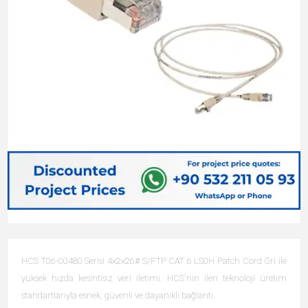
HCS T06-00480 Serisi 4x2x26# S/FTP CAT 6 LS0H Patch Cord Gri ile
yüksek hızda kesintisiz veri iletimi. HCS'nin ileri teknoloji üretim
standartlarıyla esnek, güvenli ve dayanıklı bağlantı.