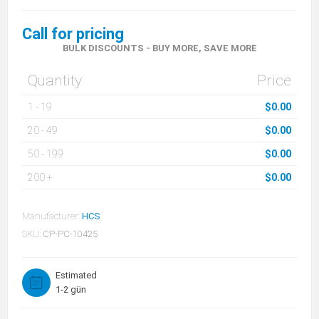
Call for pricing
BULK DISCOUNTS - BUY MORE, SAVE MORE
Quantity
Price
1
-
19
$0.00
20
-
49
$0.00
50
-
199
$0.00
200
+
$0.00
Manufacturer:
HCS
SKU:
CP-PC-10425
Estimated
1-2 gün