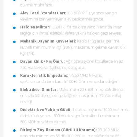
güvenli muhafaza.
Alev Testi Standartları:
IEC 60332-1 uyarınca yangın
yayılımına izin vermeyen alev geciktirmeli gövde.
Halojen Miktarı:
LS0H kılıflarda olası yangın anında insan
sağlığı için ihmal edilebilir (sıfıra yakın) halojen gazı seviyesi.
Mekanik Dayanım Kuvvetleri:
Kablo-Plug arası gerilme
kuvveti minimum 9 Kgf (90N), maksimum çekme kuvveti 0.7
Kgf (7N).
Dayanıklılık / Fiş Ömrü:
Ağır operasyonel koşullarda en az
750 kez tak-çıkar (çiftleşme) döngüsü.
Karakteristik Empedans:
1-250 MHz frekans
spektrumunda tam kararlı 100±6 Ohm empedans değeri.
Elektriksel Sınırlar:
Maksimum 20 mOhm kontak direnci,
en fazla %2 direnç dengesizliği ve maksimum 72 Vdc voltaj
desteği.
Dielektrik ve Yalıtım Gücü:
1 dakika boyunca 1000 Volt rms
dielektrik dayanım; 500 Vdc test gerilimi altında minimum
500 MOhm yalıtım direnci.
Birleşim Zayıflaması (Gürültü Koruma):
30-100 MHz
arasında minimum 55 dB, 100-250 MHz aralığında ise 55-