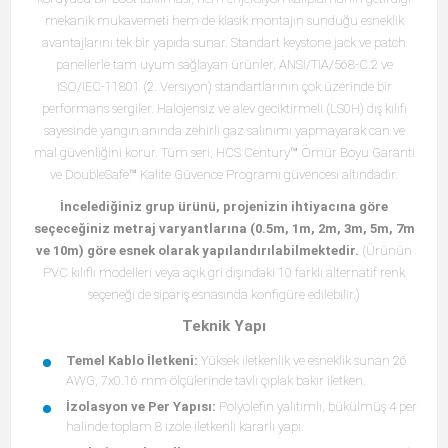
mekanik mukavemeti hem de klasik montajın sunduğu esneklik
avantajlarını tek bir yapıda sunar. Standart keystone jack ve patch
panellerle tam uyum sağlayan ürünler, ANSI/TIA/568-C.2 ve
ISO/IEC-11801 (2. Versiyon) standartlarının çok üzerinde bir
performans sergiler. Halojensiz ve alev geciktirmeli (LS0H) dış kılıfı
sayesinde yangın anında zehirli gaz salınımı yapmayarak can ve
mal güvenliğini korur. Tüm seri, HCS Century™ Ömür Boyu Garanti
ve DoubleSafe™ Kalite Güvence Programı güvencesi altındadır.
İncelediğiniz grup ürünü, projenizin ihtiyacına göre
seçeceğiniz metraj varyantlarına (0.5m, 1m, 2m, 3m, 5m, 7m
ve 10m) göre esnek olarak yapılandırılabilmektedir.
(Ürünün
PVC kılıflı modelleri veya açık gri dışındaki 10 farklı alternatif renk
seçeneği de sipariş esnasında konfigüre edilebilir.)
Teknik Yapı
Temel Kablo İletkeni:
Yüksek iletkenlik ve esneklik sunan 26
AWG, 7x0.16 mm ölçülerinde tavlı çıplak bakır iletken.
İzolasyon ve Per Yapısı:
Polyolefin yalıtımlı, bükülmüş 4 per
halinde toplam 8 izole iletkenli kararlı yapı.