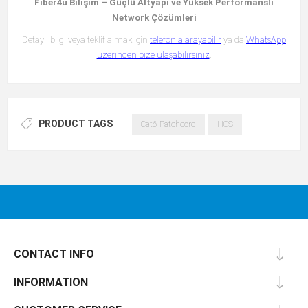
Fiber4u Bilişim – Güçlü Altyapı ve Yüksek Performanslı
Network Çözümleri
Detaylı bilgi veya teklif almak için
telefonla arayabilir
ya da
WhatsApp
üzerinden bize ulaşabilirsiniz
.
PRODUCT TAGS
Cat6 Patchcord
HCS
CONTACT INFO
INFORMATION