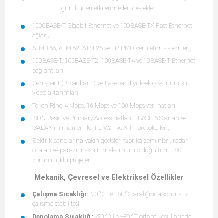
gürültüden etkilenmeden destekler:
1000BASE-T Gigabit Ethernet ve 100BASE-TX Fast Ethernet
ağları,
ATM 155, ATM 52, ATM 25 ve TP-PMD veri iletim sistemleri,
100BASE-T, 100BASE-T2, 100BASE-T4 ve 10BASE-T Ethernet
bağlantıları,
Genişbant (Broadband) ve Baseband yüksek çözünürlüklü
video aktarımları,
Token Ring 4 Mbps, 16 Mbps ve 100 Mbps veri hatları,
ISDN Basic ve Primary Access hatları, 1BASE-5 Starlan ve
ISALAN mimarileri ile ITU V.21 ve X.11 protokolleri,
Elektrik panolarına yakın geçişler, fabrika zeminleri, radar
odaları ve parazit riskinin maksimum olduğu tüm LS0H
zorunluluklu projeler.
Mekanik, Çevresel ve Elektriksel Özellikler
Çalışma Sıcaklığı:
-20°C ile +60°C aralığında sorunsuz
çalışma stabilitesi.
Depolama Sıcaklığı:
-20°C ile +80°C ortam koşullarında