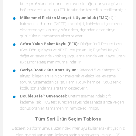
Kategori 6 standartlarına tam uyumluluğu, dünyaca güvenilir
bağımsız test kuruluşu ETL tarafından test edilip tescillenmiştir.
Mükemmel Elektro Manyetik Uyumluluk (EMC):
Çift
katmanlı zırhlama (S/FTP) teknolojisi, kablodan dışarı sızan
elektromanyetik ışımayı sıfırlarken, dışarıdan gelen sinyal
gürültülerini tamamen absorbe eder.
Sıfıra Yakın Paket Kaybı (BER):
Olağanüstü Return Loss
(Geri Dönüş Kaybı) ve NEXT Loss (Yakın Uç Diyafoni Kaybı)
değerleri sayesinde kritik ağ uygulamalarında Veri Kaybı Oranı
(Bit-Error-Rate) minimuma indirilir.
Geriye Dönük Kusursuz Uyum:
Kategori 5 ve Kategori 5E
altyapı bileşenleri ile hiçbir mekanik ve elektriksel eşleşme
sorunu yaşamadan çalışır. Hem T568A hem de T568B renk
kodlu sonlandırmalara tam destek verir.
DoubleSafe™ Güvencesi:
Üretim aşamasındaki çift
kademeli sıkı HCS test süreçleri sayesinde sahada arıza ve geri
dönüş oranları tamamen minimize edilmiştir.
Tüm Seri Ürün Seçim Tablosu
E-ticaret platformumuz üzerindeki menüyü kullanarak ihtiyacınız
olan metraj varyantını kolayca seçip sipariş verebilirsiniz. HCS