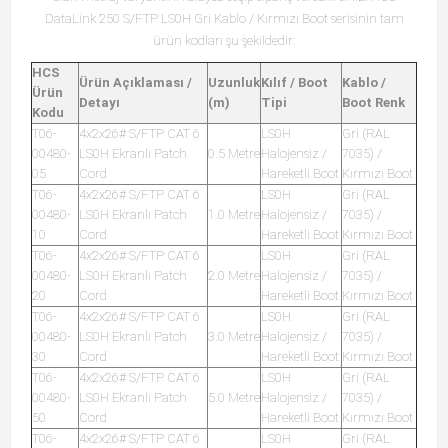
DataLink 250 S/FTP LS0H Gri Kablo / Kırmızı Boot serisinin tam
ürün kodları şu şekildedir:
HCS
Ürün Açıklaması /
Uzunluk
Kılıf / Boot
Kablo /
Ürün
Detayı
(m)
Tipi
Boot Renk
Kodu
T06-
4x2x26# S/FTP CAT 6
LS0H
Gri (RAL
00480-
LS0H Ekranlı Patch
0.5 Metre
Halojensiz /
7035) /
05
Cord
Hareketli Boot
Kırmızı Boot
T06-
4x2x26# S/FTP CAT 6
LS0H
Gri (RAL
00480-
LS0H Ekranlı Patch
1.0 Metre
Halojensiz /
7035) /
10
Cord
Hareketli Boot
Kırmızı Boot
T06-
4x2x26# S/FTP CAT 6
LS0H
Gri (RAL
00480-
LS0H Ekranlı Patch
2.0 Metre
Halojensiz /
7035) /
20
Cord
Hareketli Boot
Kırmızı Boot
T06-
4x2x26# S/FTP CAT 6
LS0H
Gri (RAL
00480-
LS0H Ekranlı Patch
3.0 Metre
Halojensiz /
7035) /
30
Cord
Hareketli Boot
Kırmızı Boot
T06-
4x2x26# S/FTP CAT 6
LS0H
Gri (RAL
00480-
LS0H Ekranlı Patch
5.0 Metre
Halojensiz /
7035) /
50
Cord
Hareketli Boot
Kırmızı Boot
T06-
4x2x26# S/FTP CAT 6
LS0H
Gri (RAL