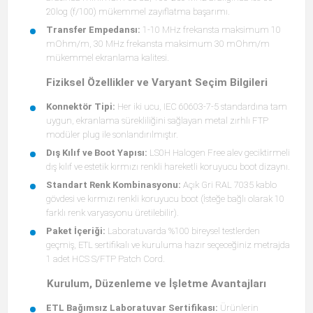
20log (f/100) mükemmel zayıflatma başarımı.
Transfer Empedansı:
1-10 MHz frekansta maksimum 10
mOhm/m, 30 MHz frekansta maksimum 30 mOhm/m
mükemmel ekranlama kalitesi.
Fiziksel Özellikler ve Varyant Seçim Bilgileri
Konnektör Tipi:
Her iki ucu, IEC 60603-7-5 standardına tam
uygun, ekranlama sürekliliğini sağlayan metal zırhlı FTP
modüler plug ile sonlandırılmıştır.
Dış Kılıf ve Boot Yapısı:
LS0H Halogen Free alev geciktirmeli
dış kılıf ve estetik kırmızı renkli hareketli koruyucu boot dizaynı.
Standart Renk Kombinasyonu:
Açık Gri RAL 7035 kablo
gövdesi ve kırmızı renkli koruyucu boot (İsteğe bağlı olarak 10
farklı renk varyasyonu üretilebilir).
Paket İçeriği:
Laboratuvarda %100 bireysel testlerden
geçmiş, ETL sertifikalı ve kuruluma hazır seçeceğiniz metrajda
1 adet HCS S/FTP Patch Cord.
Kurulum, Düzenleme ve İşletme Avantajları
ETL Bağımsız Laboratuvar Sertifikası:
Ürünlerin