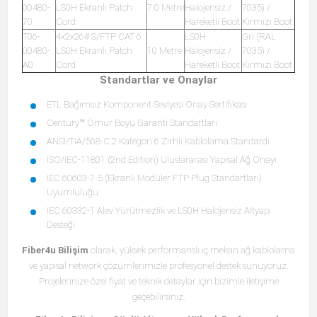
00480-
LS0H Ekranlı Patch
7.0 Metre
Halojensiz /
7035) /
70
Cord
Hareketli Boot
Kırmızı Boot
T06-
4x2x26# S/FTP CAT 6
LS0H
Gri (RAL
00480-
LS0H Ekranlı Patch
10 Metre
Halojensiz /
7035) /
A0
Cord
Hareketli Boot
Kırmızı Boot
Standartlar ve Onaylar
ETL Bağımsız Komponent Seviyesi Onay Sertifikası
Century™ Ömür Boyu Garanti Standartları
ANSI/TIA/568-C.2 Kategori 6 Zırhlı Kablolama Standardı
ISO/IEC-11801 (2nd Edition) Uluslararası Yapısal Ağ Onayı
IEC 60603-7-5 (Ekranlı Modüler FTP Plug Standartları)
Uyumluluğu
IEC 60332-1 Alev Yürütmezlik ve LS0H Halojensiz Altyapı
Desteği
Fiber4u Bilişim
olarak, yüksek performanslı iç mekan ağ kablolama
ve yapısal network çözümlerimizle profesyonel destek sunuyoruz.
Projelerinize özel fiyat ve teknik detaylar için bizimle iletişime
geçebilirsiniz.