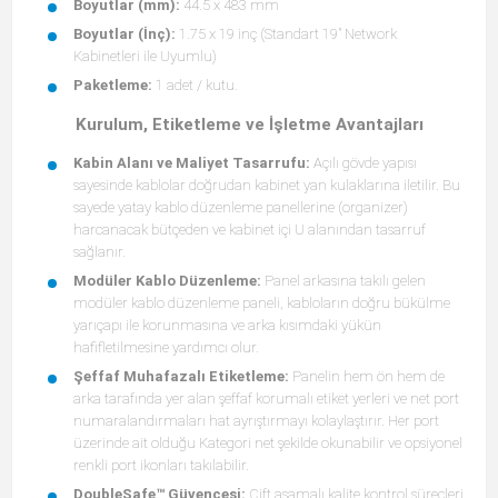
Boyutlar (mm):
44.5 x 483 mm
Boyutlar (İnç):
1.75 x 19 inç (Standart 19" Network
Kabinetleri ile Uyumlu)
Paketleme:
1 adet / kutu.
Kurulum, Etiketleme ve İşletme Avantajları
Kabin Alanı ve Maliyet Tasarrufu:
Açılı gövde yapısı
sayesinde kablolar doğrudan kabinet yan kulaklarına iletilir. Bu
sayede yatay kablo düzenleme panellerine (organizer)
harcanacak bütçeden ve kabinet içi U alanından tasarruf
sağlanır.
Modüler Kablo Düzenleme:
Panel arkasına takılı gelen
modüler kablo düzenleme paneli, kabloların doğru bükülme
yarıçapı ile korunmasına ve arka kısımdaki yükün
hafifletilmesine yardımcı olur.
Şeffaf Muhafazalı Etiketleme:
Panelin hem ön hem de
arka tarafında yer alan şeffaf korumalı etiket yerleri ve net port
numaralandırmaları hat ayrıştırmayı kolaylaştırır. Her port
üzerinde ait olduğu Kategori net şekilde okunabilir ve opsiyonel
renkli port ikonları takılabilir.
DoubleSafe™ Güvencesi:
Çift aşamalı kalite kontrol süreçleri