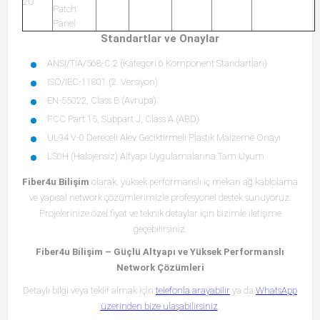
2U
Patch
Panel
Standartlar ve Onaylar
ANSI/TIA/568-C.2 (Kategori 6 Komponent Standartları)
ISO/IEC-11801 (2. Versiyon)
EN-55022, Class B (Avrupa)
FCC Part 15, Subpart J, Class A (ABD)
UL94 V-0 Dereceli Alev Geciktirmeli Plastik Malzeme Onayı
LS0H (Halojensiz) Altyapı Uygulamalarına Tam Uyum
Fiber4u Bilişim
olarak, yüksek performanslı iç mekan ağ kablolama
ve yapısal network çözümlerimizle profesyonel destek sunuyoruz.
Projelerinize özel fiyat ve teknik detaylar için bizimle iletişime
geçebilirsiniz.
Fiber4u Bilişim – Güçlü Altyapı ve Yüksek Performanslı
Network Çözümleri
Detaylı bilgi veya teklif almak için
telefonla arayabilir
ya da
WhatsApp
üzerinden bize ulaşabilirsiniz
.