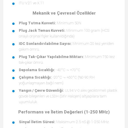
ITU V.21 ve X.11
Mekanik ve Çevresel Özellikler
Plug Tutma Kuvveti:
Minimum 50N
Plug Jack Temas Kuvveti:
Minimum 100 gram (HCS
onaylı orijinal fişler kullanıldığında)
IDC Sonlandırılabilme Sayısı:
Minimum 20 kez yeniden
çakım ömrü.
Plug Tak-Çıkar Yapılabilme Miktarı:
Minimum 750 kez
tak-çıkar ömrü.
Depolama Sıcaklığı:
-40°C ~ +70°C
Çalışma Sıcaklığı:
-20°C ~ +60°C (%0-90 RH
yoğunlaşmayan bağıl nem)
Yangın / Çevre Güvenliği:
UL94 V-0 alev geciktirmeli plastik
gövde bileşenleri ve LS0H (Sıfır Halojen) altyapılara tam
uyumluluk.
Performans ve İletim Değerleri (1-250 MHz)
Sinyal İletim Süresi:
Maksimum 2.5 nS @ 1-250 MHz