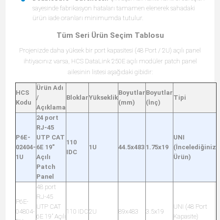
sayesinde fabrikasyon hataları tamamen elenerek sahadaki
ürün iade oranları minimumda tutulur.
Tüm Seri Ürün Seçim Tablosu
Projenizde daha yüksek bir port kapasitesi (48 Port / 2U) açılı panel
ihtiyacınız varsa, HCS DataLink 250E açılı modüler patch panel
ailesinin listesi aşağıdaki gibidir:
Ürün Adı
HCS
Boyutlar
Boyutlar
/
Bloklar
Yükseklik
Tipi
Kodu
(mm)
(İnç)
Açıklama
24 port
RJ-45
P6E-
UTP CAT
UNI
110
02404-
6E 19"
1U
44.5x483
1.75x19
(İncelediğiniz
IDC
1U
Açılı
Ürün)
Patch
Panel
48 port
RJ-45
P6E-
UTP CAT
UNI (48 Port
04804-
110 IDC
2U
89x483
3.5x19
6E 19" Açılı
Kapasite)