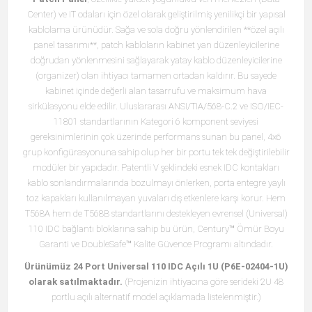
Center) ve IT odaları için özel olarak geliştirilmiş yenilikçi bir yapısal
kablolama ürünüdür. Sağa ve sola doğru yönlendirilen **özel açılı
panel tasarımı**, patch kabloların kabinet yan düzenleyicilerine
doğrudan yönlenmesini sağlayarak yatay kablo düzenleyicilerine
(organizer) olan ihtiyacı tamamen ortadan kaldırır. Bu sayede
kabinet içinde değerli alan tasarrufu ve maksimum hava
sirkülasyonu elde edilir. Uluslararası ANSI/TIA/568-C.2 ve ISO/IEC-
11801 standartlarının Kategori 6 komponent seviyesi
gereksinimlerinin çok üzerinde performans sunan bu panel, 4x6
grup konfigürasyonuna sahip olup her bir portu tek tek değiştirilebilir
modüler bir yapıdadır. Patentli V şeklindeki esnek IDC kontakları
kablo sonlandırmalarında bozulmayı önlerken, porta entegre yaylı
toz kapakları kullanılmayan yuvaları dış etkenlere karşı korur. Hem
T568A hem de T568B standartlarını destekleyen evrensel (Universal)
110 IDC bağlantı bloklarına sahip bu ürün, Century™ Ömür Boyu
Garanti ve DoubleSafe™ Kalite Güvence Programı altındadır.
Ürünümüz 24 Port Universal 110 IDC Açılı 1U (P6E-02404-1U)
olarak satılmaktadır.
(Projenizin ihtiyacına göre serideki 2U 48
portlu açılı alternatif model açıklamada listelenmiştir.)