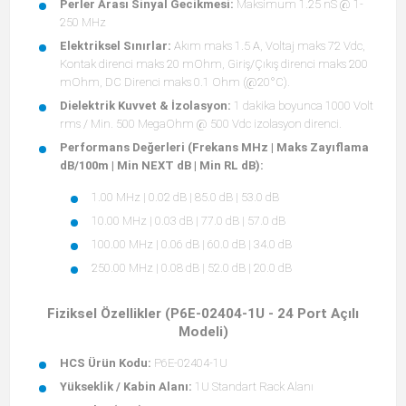
Perler Arası Sinyal Gecikmesi:
Maksimum 1.25 nS @ 1-
250 MHz
Elektriksel Sınırlar:
Akım maks 1.5 A, Voltaj maks 72 Vdc,
Kontak direnci maks 20 mOhm, Giriş/Çıkış direnci maks 200
mOhm, DC Direnci maks 0.1 Ohm (@20°C).
Dielektrik Kuvvet & İzolasyon:
1 dakika boyunca 1000 Volt
rms / Min. 500 MegaOhm @ 500 Vdc izolasyon direnci.
Performans Değerleri (Frekans MHz | Maks Zayıflama
dB/100m | Min NEXT dB | Min RL dB):
1.00 MHz | 0.02 dB | 85.0 dB | 53.0 dB
10.00 MHz | 0.03 dB | 77.0 dB | 57.0 dB
100.00 MHz | 0.06 dB | 60.0 dB | 34.0 dB
250.00 MHz | 0.08 dB | 52.0 dB | 20.0 dB
Fiziksel Özellikler (P6E-02404-1U - 24 Port Açılı
Modeli)
HCS Ürün Kodu:
P6E-02404-1U
Yükseklik / Kabin Alanı:
1U Standart Rack Alanı