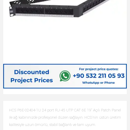
HCS P6E-02404-1U 24 port RJ-45 UTP CAT 6E 19" Açılı Patch Panel
ile ağ kabininizde profesyonel düzen sağlayın. HCS'nin üstün üretim
kalitesiyle uzun ömürlü, stabil bağlantı ve tam uyum.