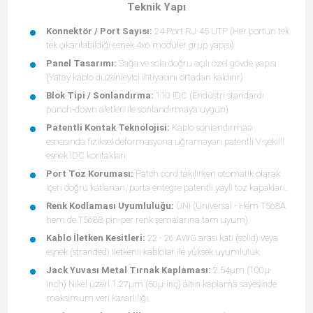
Teknik Yapı
Konnektör / Port Sayısı:
24 Port RJ-45 UTP (Her portun tek
tek çıkarılabildiği esnek 4x6 modüler grup yapısı)
Panel Tasarımı:
Sağa ve sola doğru açılı özel gövde yapısı
(Yatay kablo düzenleyici ihtiyacını ortadan kaldırır)
Blok Tipi / Sonlandırma:
110 IDC (Endüstri standardı
punch-down aletleri ile sonlandırmaya uygun)
Patentli Kontak Teknolojisi:
Kablo sonlandırması
esnasında fiziksel deformasyona uğramayan patentli V-şekilli
esnek IDC kontakları.
Port Toz Koruması:
Patch cord takılırken otomatik olarak
içeri doğru katlanan, porta entegre patentli yaylı toz kapakları.
Renk Kodlaması Uyumluluğu:
UNI (Universal - Hem T568A
hem de T568B pin-per renk şemalarına tam uyum)
Kablo İletken Kesitleri:
22 - 26 AWG arası katı (solid) veya
esnek (stranded) iletkenli kablolar ile yüksek uyumluluk.
Jack Yuvası Metal Tırnak Kaplaması:
2.54μm (100μ-
Inch) Nikel üzeri 1.27μm (50μ-inç) altın kaplama sayesinde
maksimum veri kararlılığı.