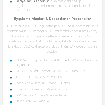
Geriye Dönük Esneklik:
RJ45 port yapısı, eski tip
uygulamaların desteklenmesi adına RJ11 konnektörler ile de
uyumludur.
Uygulama Alanları & Desteklenen Protokoller
HCS DataLink 250E UTP açılı patch panelleri, kablo yönetiminin kritik
önemde olduğu yüksek yoğunluklu veri merkezlerinde (Data Center),
IT odalarında, omurga kabinetlerinde veya açık ofis ara bağlantı
noktalarında (consolidation point) yatay kablolama sonlandırması
için idealdir. Aşağıdaki protokoller de dahil tüm LAN uygulamalarını
destekler:
1000BASE-T Gigabit Ethernet & 1000BASE-TX Yüksek Hızlı Veri
Bağlantıları
100BASE-TX Fast Ethernet, 100BASE-T2, 100BASE-T4
ATM 155, ATM 52, ATM 25 ve TP-PMD
Token Ring 4 Mbps, 16 Mbps ve 100 Mbps
Broadband & Baseband Video aktarımları
ISDN Basic ve Primary Access ses hatları
1BASE-5 Starlan ve ISALAN