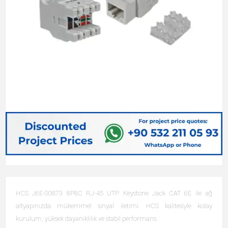
HCS J6E-00873 8P8C RJ-45 UTP Keystone Jack CAT 6E ile ağ
altyapınızda mükemmel sinyal iletimi. HCS kalitesiyle kolay
kurulum, yüksek dayanıklılık ve stabil performans.