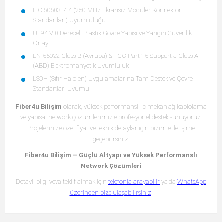
IEC 60603-7-4 (250 MHz Ekransız Modüler Konnektör
Standartları) Uyumluluğu
UL94 V-0 Dereceli Plastik Gövde Yapısı ve Yangın Güvenlik
Onayı
EN-55022 Class B (Avrupa) & FCC Part 15 Subpart J Class A
(ABD) Elektromanyetik Uyumluluk
LS0H (Sıfır Halojen) Uygulamalarına Tam Destek ve Çevre
Standartları Uyumu
Fiber4u Bilişim
olarak, yüksek performanslı iç mekan ağ kablolama
ve yapısal network çözümlerimizle profesyonel destek sunuyoruz.
Projelerinize özel fiyat ve teknik detaylar için bizimle iletişime
geçebilirsiniz.
Fiber4u Bilişim – Güçlü Altyapı ve Yüksek Performanslı
Network Çözümleri
Detaylı bilgi veya teklif almak için
telefonla arayabilir
ya da
WhatsApp
üzerinden bize ulaşabilirsiniz
.