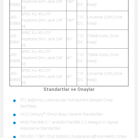
Keystone Slim Jack CAT
180°
00882
IDC
Kasa)
6E
8P8C RJ-45 UTP
J6E-
110
Universal (UNI) (İnce
Keystone Slim Jack CAT
180°
00883
IDC
Kasa)
6E
8P8C RJ-45 UTP
J6E-
110
T568B Kodlu (İnce
Keystone Slim Jack CAT
90°
00891
IDC
Kasa)
6E
8P8C RJ-45 UTP
J6E-
110
T568A Kodlu (İnce
Keystone Slim Jack CAT
90°
00892
IDC
Kasa)
6E
8P8C RJ-45 UTP
J6E-
110
Universal (UNI) (İnce
Keystone Slim Jack CAT
90°
00893
IDC
Kasa)
6E
Standartlar ve Onaylar
ETL Bağımsız Laboratuvar Komponent Seviyesi Onay
Sertifikası
HCS Century™ Ömür Boyu Garanti Standartları
ANSI/TIA/568-C.1 ve ANSI/TIA/568-C.2 Kategori 6 Yapısal
Kablolama Standartları
ISO/IEC-11801 (2nd Edition) Uluslararası Ağ Konnektör Onayı