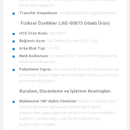
sönümleme başarımı.
Transfer Empedansı:
Yapısal olarak N/A (Uygulanamaz).
Fiziksel Özellikler (J6E-00873 Odaklı Ürün)
HCS Ürün Kodu:
J6E-00873
Bağlantı Açısı:
180 Derece Düz Hat (Düz Giriş)
Arka Blok Tipi:
110 IDC
Renk Kodlaması:
Universal (UNI - Hem A hem B şeması tek
etiket üzerinde yer alır)
Paketleme Yapısı:
Kutu içerisinde 50 ya da 100 adet jack yer
almaktadır. Büyük ölçekli saha montajlarında kurulum hızını
artıran ambalaj yapısı.
Kurulum, Düzenleme ve İşletme Avantajları
Mükemmel 180° Kablo Yönetimi:
Kablonun arkadan düz
(aksiyal) girmesini sağlayarak özellikle patch panel
arkalarındaki yatay organizer yerleşimini mükemmelleştirir;
kabloların yanlara doğru bükülerek mekanik stres
oluşturmasını engeller.