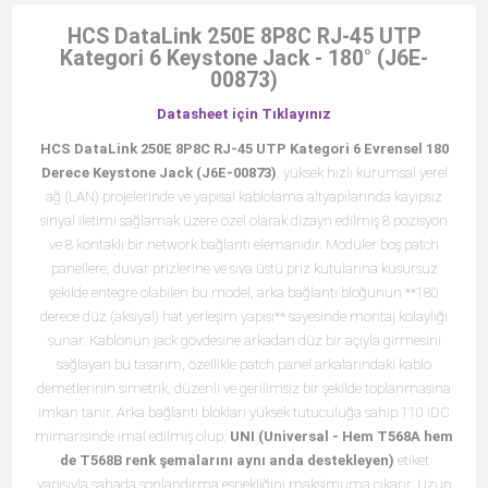
HCS DataLink 250E 8P8C RJ-45 UTP
Kategori 6 Keystone Jack - 180° (J6E-
00873)
Datasheet için Tıklayınız
HCS DataLink 250E 8P8C RJ-45 UTP Kategori 6 Evrensel 180
Derece Keystone Jack (J6E-00873)
, yüksek hızlı kurumsal yerel
ağ (LAN) projelerinde ve yapısal kablolama altyapılarında kayıpsız
sinyal iletimi sağlamak üzere özel olarak dizayn edilmiş 8 pozisyon
ve 8 kontaklı bir network bağlantı elemanıdır. Modüler boş patch
panellere, duvar prizlerine ve sıva üstü priz kutularına kusursuz
şekilde entegre olabilen bu model, arka bağlantı bloğunun **180
derece düz (aksiyal) hat yerleşim yapısı** sayesinde montaj kolaylığı
sunar. Kablonun jack gövdesine arkadan düz bir açıyla girmesini
sağlayan bu tasarım, özellikle patch panel arkalarındaki kablo
demetlerinin simetrik, düzenli ve gerilimsiz bir şekilde toplanmasına
imkan tanır. Arka bağlantı blokları yüksek tutuculuğa sahip 110 IDC
mimarisinde imal edilmiş olup,
UNI (Universal - Hem T568A hem
de T568B renk şemalarını aynı anda destekleyen)
etiket
yapısıyla sahada sonlandırma esnekliğini maksimuma çıkarır. Uzun