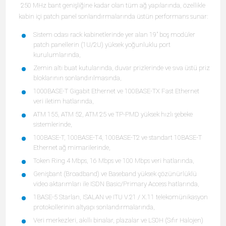
250 MHz bant genişliğine kadar olan tüm ağ yapılarında, özellikle
kabin içi patch panel sonlandırmalarında üstün performans sunar:
Sistem odası rack kabinetlerinde yer alan 19" boş modüler
patch panellerin (1U/2U) yüksek yoğunluklu port
kurulumlarında,
Zemin altı buat kutularında, duvar prizlerinde ve sıva üstü priz
bloklarının sonlandırılmasında,
1000BASE-T Gigabit Ethernet ve 100BASE-TX Fast Ethernet
veri iletim hatlarında,
ATM 155, ATM 52, ATM 25 ve TP-PMD yüksek hızlı şebeke
sistemlerinde,
100BASE-T, 100BASE-T4, 100BASE-T2 ve standart 10BASE-T
Ethernet ağ mimarilerinde,
Token Ring 4 Mbps, 16 Mbps ve 100 Mbps veri hatlarında,
Genişbant (Broadband) ve Baseband yüksek çözünürlüklü
video aktarımları ile ISDN Basic/Primary Access hatlarında,
1BASE-5 Starlan, ISALAN ve ITU V.21 / X.11 telekomünikasyon
protokollerinin altyapı sonlandırmalarında,
Veri merkezleri, akıllı binalar, plazalar ve LS0H (Sıfır Halojen)