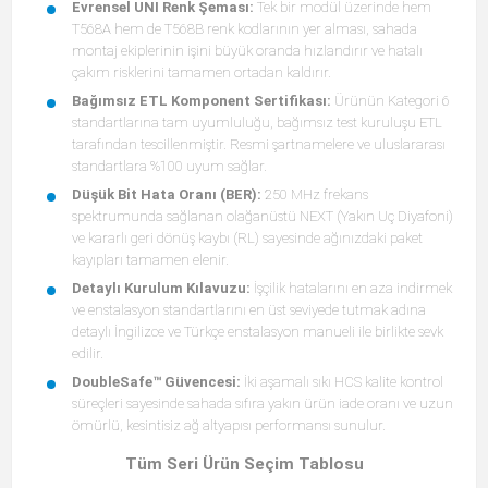
Evrensel UNI Renk Şeması:
Tek bir modül üzerinde hem
T568A hem de T568B renk kodlarının yer alması, sahada
montaj ekiplerinin işini büyük oranda hızlandırır ve hatalı
çakım risklerini tamamen ortadan kaldırır.
Bağımsız ETL Komponent Sertifikası:
Ürünün Kategori 6
standartlarına tam uyumluluğu, bağımsız test kuruluşu ETL
tarafından tescillenmiştir. Resmi şartnamelere ve uluslararası
standartlara %100 uyum sağlar.
Düşük Bit Hata Oranı (BER):
250 MHz frekans
spektrumunda sağlanan olağanüstü NEXT (Yakın Uç Diyafoni)
ve kararlı geri dönüş kaybı (RL) sayesinde ağınızdaki paket
kayıpları tamamen elenir.
Detaylı Kurulum Kılavuzu:
İşçilik hatalarını en aza indirmek
ve enstalasyon standartlarını en üst seviyede tutmak adına
detaylı İngilizce ve Türkçe enstalasyon manueli ile birlikte sevk
edilir.
DoubleSafe™ Güvencesi:
İki aşamalı sıkı HCS kalite kontrol
süreçleri sayesinde sahada sıfıra yakın ürün iade oranı ve uzun
ömürlü, kesintisiz ağ altyapısı performansı sunulur.
Tüm Seri Ürün Seçim Tablosu