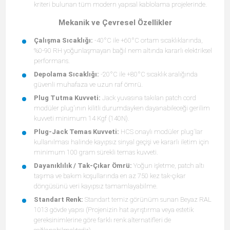
kriteri bulunan tüm modern yapısal kablolama projelerinde.
Mekanik ve Çevresel Özellikler
Çalışma Sıcaklığı:
-40°C ile +60°C ortam sıcaklıklarında,
%0-90 RH yoğunlaşmayan bağıl nem altında kararlı elektriksel
performans.
Depolama Sıcaklığı:
-20°C ile +80°C sıcaklık aralığında
güvenli muhafaza ve uzun raf ömrü.
Plug Tutma Kuvveti:
Jack yuvasına takılan patch cord
modüler plug'ının kilitli durumdayken dayanabileceği gerilim
kuvveti minimum 14 Kgf (140N).
Plug-Jack Temas Kuvveti:
HCS onaylı modüler plug'lar
kullanılması halinde kayıpsız sinyal geçişi ve kararlı iletim için
minimum 100 gram sürekli temas kuvveti.
Dayanıklılık / Tak-Çıkar Ömrü:
Yoğun işletme, patch altı
taşıma ve bakım koşullarında en az 750 kez tak-çıkar
döngüsünü veri kayıpsız tamamlayabilme.
Standart Renk:
Standart temiz görünüm sunan Beyaz RAL
1013 gövde yapısı (Projenizin hat ayrıştırma veya estetik
gereksinimlerine göre farklı renk alternatifleri de