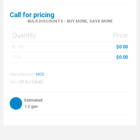
Call for pricing
BULK DISCOUNTS - BUY MORE, SAVE MORE
Quantity
Price
0
-
10
$0.00
11
+
$0.00
Manufacturer:
HCS
SKU:
CP-RJ-10045
Estimated
1-2 gün