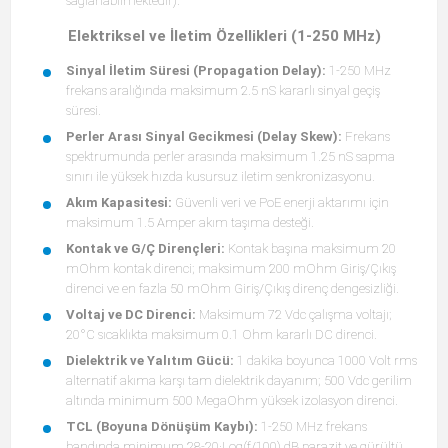
sağlanabilmektedir).
Elektriksel ve İletim Özellikleri (1-250 MHz)
Sinyal İletim Süresi (Propagation Delay):
1-250 MHz
frekans aralığında maksimum 2.5 nS kararlı sinyal geçiş
süresi.
Perler Arası Sinyal Gecikmesi (Delay Skew):
Frekans
spektrumunda perler arasında maksimum 1.25 nS sapma
sınırı ile yüksek hızda kusursuz iletim senkronizasyonu.
Akım Kapasitesi:
Güvenli veri ve PoE enerji aktarımı için
maksimum 1.5 Amper akım taşıma desteği.
Kontak ve G/Ç Dirençleri:
Kontak başına maksimum 20
mOhm kontak direnci; maksimum 200 mOhm Giriş/Çıkış
direnci ve en fazla 50 mOhm Giriş/Çıkış direnç dengesizliği.
Voltaj ve DC Direnci:
Maksimum 72 Vdc çalışma voltajı;
20°C sıcaklıkta maksimum 0.1 Ohm kararlı DC direnci.
Dielektrik ve Yalıtım Gücü:
1 dakika boyunca 1000 Volt rms
alternatif akıma karşı tam dielektrik dayanım; 500 Vdc gerilim
altında minimum 500 MegaOhm yüksek izolasyon direnci.
TCL (Boyuna Dönüşüm Kaybı):
1-250 MHz frekans
bandında minimum 28-20·Log(f/100) dB parazit ve gürültü