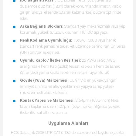
IDC Bağlantı Açısı:
IDC blokları ile ön yüz yuvası aynı
düzlemde düz hat (180°) olarak konumlandırılmıştır. Kablo
girişini aksiyal eksende tutarak kabin arkası düzeni optimize
eder.
Arka Bağlantı Blokları:
Standart yay mekanizmalı veya kep
korumalı, yüksek tutuculuk sunan 110 IDC tipi yapı.
Renk Kodlama Uyumluluğu:
T568A, T568B veya her iki
standart renk şemasını tek etiket üzerinde barındıran Üniversal
(UNI) pin/per eşleşmesi.
Uyumlu Kablo / İletken Kesitleri:
22 AWG ile 26 AWG
aralığındaki hem Katı (Solid) tesisat kabloları hem de Esnek
(Stranded) yama kablo iletkenleri ile tam uyumluluk.
Gövde (Yuva) Malzemesi:
UL 94 V-0 en yüksek yangın
emniyet sınıfına ve alev geciktirmeli yapıya sahip yüksek
mukavemetli plastik bileşen.
Kontak Yapısı ve Malzemesi:
2.54μm (100μ-Inch) Nikel
taban kaplama üzeri 1.27μm (50μ-inç) kalınlığında yüksek
iletkenlikli saf altın kaplama.
Uygulama Alanları
HCS DataLink 250E UTP CAT 6 180 derece evrensel keystone jacklar,