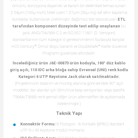
ömürlü, korozyona dayanıklı ve kararlı bir elektriksel temas sunan
2.54μm (100μ-Inch) Nikel üzeri 1.27μm (50μ-inç) saf altın kaplama
kontaklar kullanılarak üretilmiştir. Bağımsız test laboratuvarı
ETL
tarafından komponent düzeyinde test edilip onaylanan
bu
jack, ANSI/TIA/568-C.2 ve ISO/IEC-11801 (2. Versiyon)
standartlarının tüm Kategori 6 gereksinimlerini fazlasıyla karşılar.
HCS Century™ Ömür Boyu Garanti ve DoubleSafe™ Kalite Güvence
Programı güvencesi altındadır.
İncelediğiniz ürün J6E-00873 ürün koduyla, 180° düz kablo
giriş açılı, 110 IDC arka bloğa sahip Evrensel (UNI) renk kodlu
Kategori 6 UTP Keystone Jack olarak satılmaktadır.
(Projelerinizin tasarım ve montaj alanına göre serideki 90° açılı
modeller, dar alanlar için Slim/İnce kasa versiyonları veya spesifik
T568A/T568B renk şemalı diğer ürün alternatifleri de açıklamada
listelenmiştir.)
Teknik Yapı
Konnektör Formu:
8 Pozisyon - 8 Kontaklı (8P8C) standart
UTP RJ-45 keystone modül mimarisi.