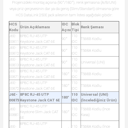
Projenizdeki montaj açısına (90°/180°), renk şemasına (A/B/UNI)
veya priz çerçevesinin dar ya da geniş (Slim/Standart) olmasına göre
HCS DataLink 250E jack ailesinin tam listesi aşağıdaki gibidir:
HCS
IDC
Blok
Ürün Açıklaması
Renk Şeması
Kodu
Açısı
Tipi
J6E-
8P8C RJ-45 UTP
110
90°
T568B Kodlu
00811
Keystone Jack CAT 6E
IDC
J6E-
8P8C RJ-45 UTP
110
90°
T568A Kodlu
00812
Keystone Jack CAT 6E
IDC
J6E-
8P8C RJ-45 UTP
110
90°
Universal (UNI)
00813
Keystone Jack CAT 6E
IDC
J6E-
8P8C RJ-45 UTP
110
180°
T568B Kodlu
00871
Keystone Jack CAT 6E
IDC
J6E-
8P8C RJ-45 UTP
110
180°
T568A Kodlu
00872
Keystone Jack CAT 6E
IDC
J6E-
8P8C RJ-45 UTP
110
Universal (UNI)
180°
00873
Keystone Jack CAT 6E
IDC
(İncelediğiniz Ürün)
8P8C RJ-45 UTP
J6E-
110
T568B Kodlu (İnce
Keystone Slim Jack CAT
180°
00881
IDC
Kasa)
6E
8P8C RJ-45 UTP
J6E-
110
T568A Kodlu (İnce