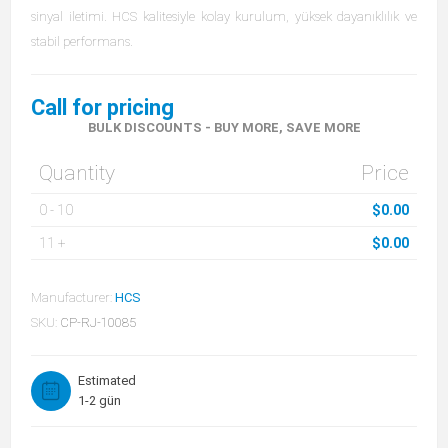
sinyal iletimi. HCS kalitesiyle kolay kurulum, yüksek dayanıklılık ve
stabil performans.
Call for pricing
BULK DISCOUNTS - BUY MORE, SAVE MORE
Quantity
Price
0
-
10
$0.00
11
+
$0.00
Manufacturer:
HCS
SKU:
CP-RJ-10085
Estimated
1-2 gün