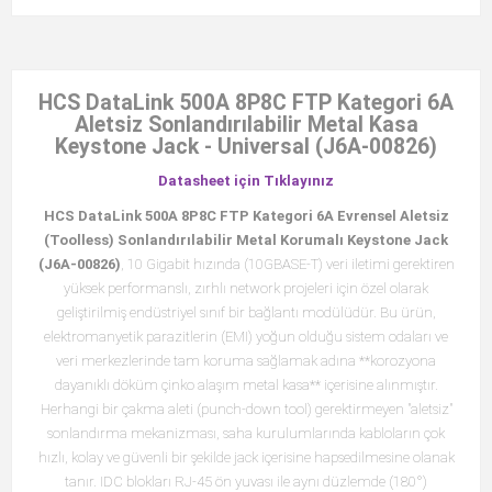
HCS DataLink 500A 8P8C FTP Kategori 6A
Aletsiz Sonlandırılabilir Metal Kasa
Keystone Jack - Universal (J6A-00826)
Datasheet için Tıklayınız
HCS DataLink 500A 8P8C FTP Kategori 6A Evrensel Aletsiz
(Toolless) Sonlandırılabilir Metal Korumalı Keystone Jack
(J6A-00826)
, 10 Gigabit hızında (10GBASE-T) veri iletimi gerektiren
yüksek performanslı, zırhlı network projeleri için özel olarak
geliştirilmiş endüstriyel sınıf bir bağlantı modülüdür. Bu ürün,
elektromanyetik parazitlerin (EMI) yoğun olduğu sistem odaları ve
veri merkezlerinde tam koruma sağlamak adına **korozyona
dayanıklı döküm çinko alaşım metal kasa** içerisine alınmıştır.
Herhangi bir çakma aleti (punch-down tool) gerektirmeyen "aletsiz"
sonlandırma mekanizması, saha kurulumlarında kabloların çok
hızlı, kolay ve güvenli bir şekilde jack içerisine hapsedilmesine olanak
tanır. IDC blokları RJ-45 ön yuvası ile aynı düzlemde (180°)