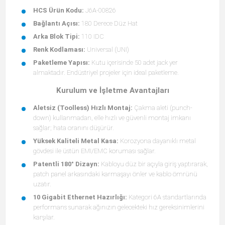
HCS Ürün Kodu:
J6A-00826
Bağlantı Açısı:
180 Derece Düz Hat
Arka Blok Tipi:
110 IDC
Renk Kodlaması:
Universal (UNI)
Paketleme Yapısı:
Kutu içerisinde 50 adet jack yer
almaktadır. Endüstriyel projeler için ideal paketleme.
Kurulum ve İşletme Avantajları
Aletsiz (Toolless) Hızlı Montaj:
Çakma aleti (punch-
down) kullanmadan, elle hızlı ve güvenli montaj imkanı
sağlar; hata oranını düşürür.
Yüksek Kaliteli Metal Kasa:
Korozyona dayanıklı metal
gövdesi ile üstün EMI/EMC koruması sağlar.
Patentli 180° Dizayn:
Kabloyu düz bir açıyla giriş yaptırarak,
patch panel arkasındaki karmaşayı önler ve kablo ömrünü
uzatır.
10 Gigabit Ethernet Hazırlığı:
Kategori 6A standartlarında
performans sunarak ağınızın gelecekteki hız gereksinimlerini
karşılar.