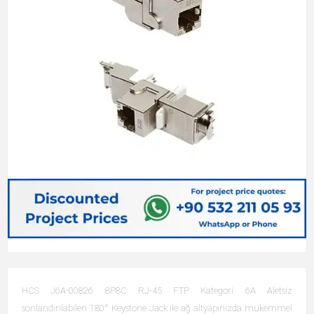
HCS J6A-00826 8P8C RJ-45 FTP Kategori 6A Aletsiz
sonlandırılabilen 180° Keystone Jack ile ağ altyapınızda mükemmel