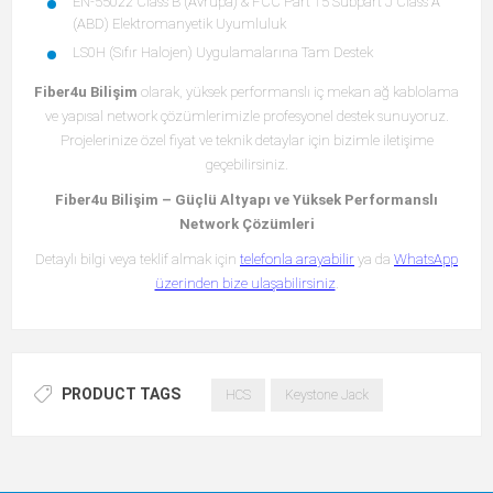
EN-55022 Class B (Avrupa) & FCC Part 15 Subpart J Class A
(ABD) Elektromanyetik Uyumluluk
LS0H (Sıfır Halojen) Uygulamalarına Tam Destek
Fiber4u Bilişim
olarak, yüksek performanslı iç mekan ağ kablolama
ve yapısal network çözümlerimizle profesyonel destek sunuyoruz.
Projelerinize özel fiyat ve teknik detaylar için bizimle iletişime
geçebilirsiniz.
Fiber4u Bilişim – Güçlü Altyapı ve Yüksek Performanslı
Network Çözümleri
Detaylı bilgi veya teklif almak için
telefonla arayabilir
ya da
WhatsApp
üzerinden bize ulaşabilirsiniz
.
PRODUCT TAGS
HCS
Keystone Jack