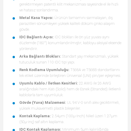
gerektirmeyen patentli kilit mekanizması sayesinde el ile hızlı
ve hatasız sonlandırma.
Metal Kasa Yapısı:
Ürünün tamamını sarmalayan, dış
parazitleri sönümleyen yüksek kaliteli döküm çinko alaşım
gövde.
IDC Bağlantı Açısı:
IDC blokları ile ön yüz yuvası aynı
düzlemde (180°) konumlandırılmıştır; kabloyu aksiyal eksende
yönlendirir.
Arka Bağlantı Blokları:
Standart yay mekanizmalı, yüksek
tutuculuk sunan 110 IDC tipi yapı.
Renk Kodlama Uyumluluğu:
T568A ve T568B standartlarını
tek etiket üzerinde birleştiren Üniversal (UNI) pin/per eşleşmesi.
Uyumlu Kablo / İletken Kesitleri:
22 AWG ile 26 AWG
aralığındaki hem Katı (Solid) hem de Esnek (Stranded) iletkenli
kablolarla tam uyumluluk.
Gövde (Yuva) Malzemesi:
UL 94 V-0 sınıfı alev geciktirmeli,
yüksek mukavemetli plastik bileşenler.
Kontak Kaplama:
2.54μm (100μ-Inch) Nikel üzeri 1.27μm
(50μ-inç) saf altın kaplama.
IDC Kontak Kaplaması:
Minimum 5μm kalınlığında