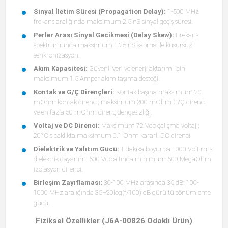
Sinyal İletim Süresi (Propagation Delay):
1-500 MHz
frekans aralığında maksimum 2.5 nS sinyal geçiş süresi.
Perler Arası Sinyal Gecikmesi (Delay Skew):
Frekans
spektrumunda maksimum 1.25 nS sapma ile kusursuz
senkronizasyon.
Akım Kapasitesi:
Güvenli veri ve enerji aktarımı için
maksimum 1.5 Amper akım taşıma desteği.
Kontak ve G/Ç Dirençleri:
Kontak başına maksimum 20
mOhm kontak direnci; maksimum 200 mOhm G/Ç direnci
ve en fazla 50 mOhm direnç dengesizliği.
Voltaj ve DC Direnci:
Maksimum 72 Vdc çalışma voltajı;
20°C sıcaklıkta maksimum 0.1 Ohm kararlı DC direnci.
Dielektrik ve Yalıtım Gücü:
1 dakika boyunca 1000 Volt rms
dielektrik dayanım; 500 Vdc altında minimum 500 MegaOhm
izolasyon direnci.
Birleşim Zayıflaması:
30-100 MHz arasında 35 dB; 100-
1000 MHz aralığında 35–20log(f/100) dB gürültü sönümleme
gücü.
Fiziksel Özellikler (J6A-00826 Odaklı Ürün)