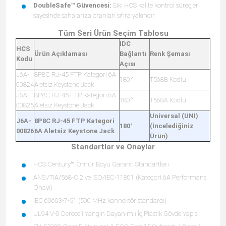
DoubleSafe™ Güvencesi:
Sıkı HCS kalite kontrol süreçleri
sayesinde saha arıza oranları sıfıra yakındır.
Tüm Seri Ürün Seçim Tablosu
IDC
HCS
Ürün Açıklaması
Bağlantı
Renk Şeması
Kodu
Açısı
J6A-
8P8C RJ-45 FTP Kategori 6A
180°
T568B Kodlu
00824
Aletsiz Keystone Jack
J6A-
8P8C RJ-45 FTP Kategori 6A
180°
T568A Kodlu
00825
Aletsiz Keystone Jack
Universal (UNI)
J6A-
8P8C RJ-45 FTP Kategori
180°
(İncelediğiniz
00826
6A Aletsiz Keystone Jack
Ürün)
Standartlar ve Onaylar
HCS Century™ Ömür Boyu Garanti Standartları
ANSI/TIA/568-C.2 ve ISO/IEC-11801 (Kategori 6A Performans
Onayı)
IEC 60603-7-51 (500 MHz konnektör standardı)
UL94 V-0 Dereceli Yangın Dayanımlı İç Plastik Gövde Yapısı