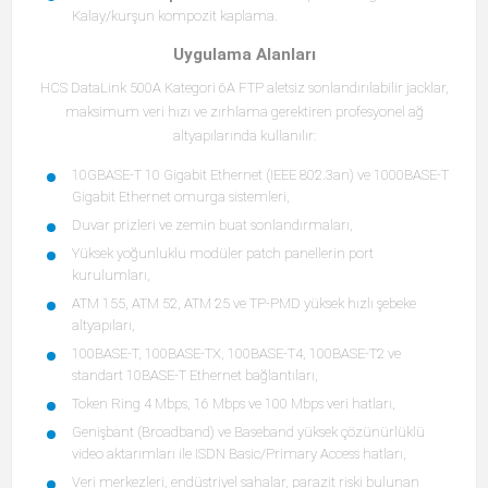
Kalay/kurşun kompozit kaplama.
Uygulama Alanları
HCS DataLink 500A Kategori 6A FTP aletsiz sonlandırılabilir jacklar,
maksimum veri hızı ve zırhlama gerektiren profesyonel ağ
altyapılarında kullanılır:
10GBASE-T 10 Gigabit Ethernet (IEEE 802.3an) ve 1000BASE-T
Gigabit Ethernet omurga sistemleri,
Duvar prizleri ve zemin buat sonlandırmaları,
Yüksek yoğunluklu modüler patch panellerin port
kurulumları,
ATM 155, ATM 52, ATM 25 ve TP-PMD yüksek hızlı şebeke
altyapıları,
100BASE-T, 100BASE-TX, 100BASE-T4, 100BASE-T2 ve
standart 10BASE-T Ethernet bağlantıları,
Token Ring 4 Mbps, 16 Mbps ve 100 Mbps veri hatları,
Genişbant (Broadband) ve Baseband yüksek çözünürlüklü
video aktarımları ile ISDN Basic/Primary Access hatları,
Veri merkezleri, endüstriyel sahalar, parazit riski bulunan