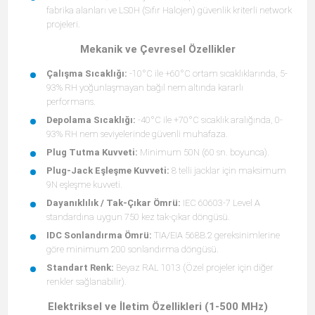
fabrika alanları ve LS0H (Sıfır Halojen) güvenlik kriterli network
projeleri.
Mekanik ve Çevresel Özellikler
Çalışma Sıcaklığı:
-10°C ile +60°C ortam sıcaklıklarında, 5-
93% RH yoğunlaşmayan bağıl nem altında kararlı
performans.
Depolama Sıcaklığı:
-40°C ile +70°C sıcaklık aralığında, 0-
93% RH nem seviyelerinde güvenli muhafaza.
Plug Tutma Kuvveti:
Minimum 50N (60 sn. boyunca).
Plug-Jack Eşleşme Kuvveti:
8 telli jacklar için maksimum
9N eşleşme kuvveti.
Dayanıklılık / Tak-Çıkar Ömrü:
IEC 60603-7 Level A
standardına uygun 750 kez tak-çıkar döngüsü.
IDC Sonlandırma Ömrü:
TIA/EIA 568B.2 gereksinimlerine
göre minimum 200 sonlandırma döngüsü.
Standart Renk:
Beyaz RAL 1013 (Özel projeler için diğer
renkler sağlanabilir).
Elektriksel ve İletim Özellikleri (1-500 MHz)