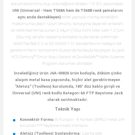
konumlandırılmış olup, arka bağlantı blokları 110 IDC yapısındadır.
UNI (Universal - Hem T568A hem de T568B renk şemalarını
aynı anda destekleyen)
etiket yapısıyla montaj esnekliğini
maksimuma çıkarır. Uzun ömürlü, korozyona dayanıklı ve kararlı
bir elektriksel temas sunan 2.54μm (100μ-Inch) Nikel üzeri 1.27μm
(50μ-inç) saf altın kaplama kontaklar kullanılarak üretilmiştir.
ANSI/TIA/568-C.2 ve IEC 60603-7-51 standartlarının Kategori 6A
gereksinimlerini komponent düzeyinde fazlasıyla karşılayan bu jack,
HCS Century™ Ömür Boyu Garanti ve DoubleSafe™ Kalite Güvence
Programı koruması altındadır.
İncelediğiniz ürün J6A-00826 ürün koduyla, döküm çinko
alaşım metal kasa yapısında, hiçbir alet gerektirmeyen
"Aletsiz" (Toolless) kurulumda, 180° düz kablo girişli ve
Üniversal (UNI) renk kodlu Kategori 6A FTP Keystone Jack
olarak satılmaktadır.
Teknik Yapı
Konnektör Formu:
8 Pozisyon - 8 Kontaklı (8P8C) metal zırh
korumalı FTP keystone modül mimarisi.
Aletsiz (Toolless) Sonlandırma:
Çakma aleti