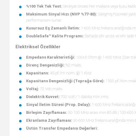
%100 Tek Tek Test:
Sevkiyat öncesi her makara veya kutu kablo t
Maksimum Sinyal Hızı (NVP %77-80):
Gelişmiş hücresel yalıt
performansını sunar.
Kusursuz Eş Zamanlı İletim:
1-600 MHz frekans aralığında ma
DoubleSafe™ Kalite Programı:
Sahada sıfır arıza ve sıfır iade
Elektriksel Özellikler
Empedans Karakteristiği:
100±5 Ohm @ 1-600 MHz (Dar tolera
Direnç Dengesizliği:
%2 maks.
Kapasitans:
45 pF/m nom. @ 1 KHz
Kapasitans Dengesizliği (Toprağa Göre):
1500 pF/Km maks
Voltaj:
72 Vdc maks.
Dielektrik Kuvvet:
700 Volt / 1 dakika min rms
Sinyal İletim Süresi (Prop. Delay):
1-600 MHz frekans aralığ
Birleşim Zayıflaması:
30-100 MHz arası min 85 dB | 100-600 
Ekranlama Zayıflaması:
30-600 MHz frekans aralığında min 
Üstün Transfer Empedansı Değerleri: