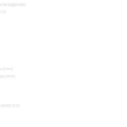
net bağlantıları
E-TX
apı (mm)
Çapı (mm)
C 60332-3-25