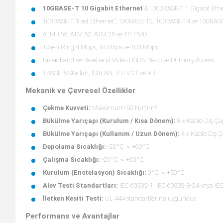
10GBASE-T 10 Gigabit Ethernet
& 1000BASE-T 1 Gigabit Ether
100BASE-T "Fast Ethernet", 100BASE-T2, 100BASE-T4 ve 100BAS
ATM 155, ATM 52, ATM 25 ve TP-PMD
Token Ring 4 Mbps, 16 Mbps ve 100 Mbps
Broadband ve Baseband Video | ISDN Basic ve Primary Access
1BASE-5 Starlan, ISALAN, ITU V.21 ve X.11
Mekanik ve Çevresel Özellikler
Çekme Kuvveti:
Maksimum 50 N/mm²
Bükülme Yarıçapı (Kurulum / Kısa Dönem):
8 x Kablo Dış Ç
Bükülme Yarıçapı (Kullanım / Uzun Dönem):
4 x Kablo Dış 
Depolama Sıcaklığı:
-20°C ~ +60°C
Çalışma Sıcaklığı:
-20°C ~ +60°C
Kurulum (Enstelasyon) Sıcaklığı:
0°C ~ +50°C
Alev Testi Standartları:
IEC 60332-1, IEC 60332-3-24 veya IE
İletken Kesiti Testi:
UL 444 standartlarına uygundur.
Performans ve Avantajlar