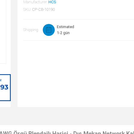
Manufacturer:
HCS
SKU:
CP-CB-10190
Estimated
Shipping
1-2 gün
WG Örgü Blendajlı Harici - Dış Mekan Network Ka