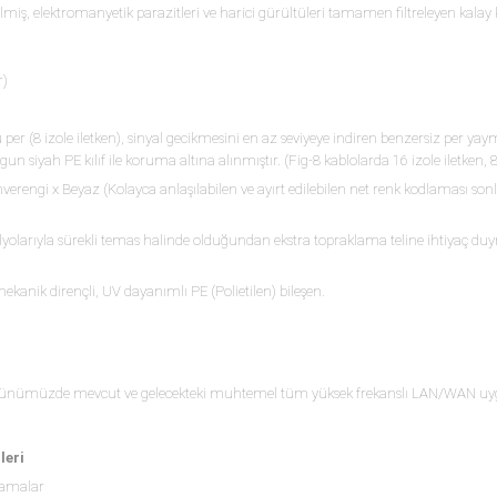
ilmiş, elektromanyetik parazitleri ve harici gürültüleri tamamen filtreleyen kalay 
r)
er (8 izole iletken), sinyal gecikmesini en az seviyeye indiren benzersiz per yaym
n siyah PE kılıf ile koruma altına alınmıştır. (Fig-8 kablolarda 16 izole iletken, 8
verengi x Beyaz (Kolayca anlaşılabilen ve ayırt edilebilen net renk kodlaması so
folyolarıyla sürekli temas halinde olduğundan ekstra topraklama teline ihtiyaç d
kanik dirençli, UV dayanımlı PE (Polietilen) bileşen.
da günümüzde mevcut ve gelecekteki muhtemel tüm yüksek frekanslı LAN/WAN uy
leri
lamalar