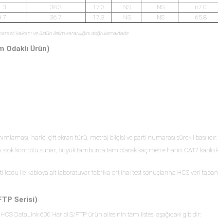
1.3
38.3
17.3
NS
NS
67.0
9.7
36.7
17.3
NS
NS
65.8
parazit kalkanı ve üstün iletim kararlılığını doğrulamaktadır.
m Odaklı Ürün)
mlaması, harici çift ekran türü, metraj bilgisi ve parti numarası sürekli basılıdır.
ı stok kontrolü sunar, büyük tamburda tam olarak kaç metre harici CAT7 kablo k
rti kodu ile kabloya ait laboratuvar fabrika orijinal test sonuçlarına HCS veri tab
FTP Serisi)
HCS DataLink 600 Harici S/FTP ürün ailesinin tam listesi aşağıdaki gibidir: