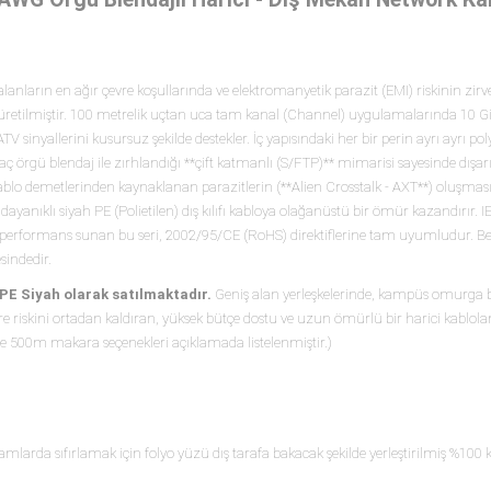
 alanların en ağır çevre koşullarında ve elektromanyetik parazit (EMI) riskinin zir
k üretilmiştir. 100 metrelik uçtan uca tam kanal (Channel) uygulamalarında 10 G
inyallerini kusursuz şekilde destekler. İç yapısındaki her bir perin ayrı ayrı pol
aç örgü blendaj ile zırhlandığı **çift katmanlı (S/FTP)** mimarisi sayesinde dışar
ablo demetlerinden kaynaklanan parazitlerin (**Alien Crosstalk - AXT**) oluşm
 dayanıklı siyah PE (Polietilen) dış kılıfı kabloya olağanüstü bir ömür kazandırır. 
 performans sunan bu seri, 2002/95/CE (RoHS) direktiflerine tam uyumludur. B
indedir.
E Siyah olarak satılmaktadır.
Geniş alan yerleşkelerinde, kampüs omurga b
k fire riskini ortadan kaldıran, yüksek bütçe dostu ve uzun ömürlü bir harici kablol
ve 500m makara seçenekleri açıklamada listelenmiştir.)
rtamlarda sıfırlamak için folyo yüzü dış tarafa bakacak şekilde yerleştirilmiş %100