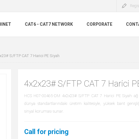
Regis
BINET
CAT6 - CAT7 NETWORK
CORPORATE
CONT
x23# S/FTP CAT 7 Harici PE Siyah
4x2x23# S/FTP CAT 7 Harici P
HCS H07-00465-DM 4x2x23# S/FTP CAT 7 Harici PE Siyah ağ 
dünya standartlarındaki üretim kalitesiyle, yüksek bant geni
sinyal koruması sunar.
Call for pricing