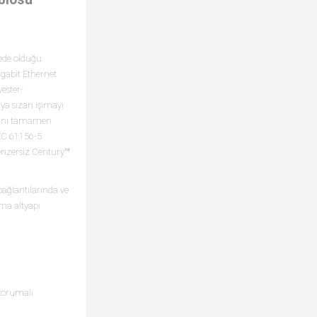
vede olduğu
igabit Ethernet
yester-
ıya sızan ışımayı
asını tamamen
IEC 61156-5
enzersiz Century™
ağlantılarında ve
ama altyapı
 korumalı