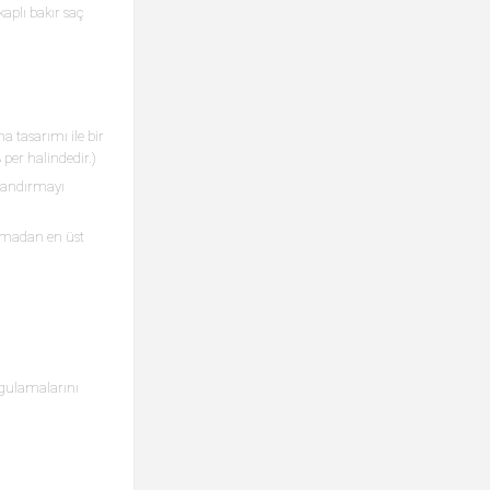
kaplı bakır saç
a tasarımı ile bir
 per halindedir.)
nlandırmayı
uymadan en üst
gulamalarını