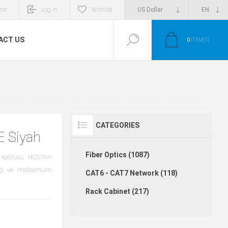
ter
Log in
Wishlist
ACT US
0
ITEM(S)
CATEGORIES
E Siyah
Fiber Optics (1087)
kablosu. HCS'nin
şliği ve maksimum
CAT6 - CAT7 Network (118)
Rack Cabinet (217)