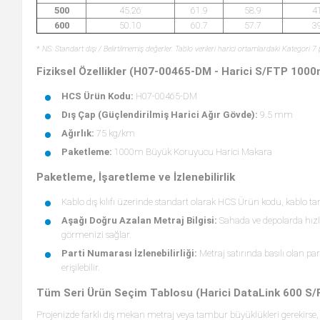
500
45.26
61.9
58.9
4
600
50.10
60.7
57.7
3
*
NS: Standart dışı / Belirtilmemiş değerler. Tablo verileri harici ortamlardaki Kategori 7 
Fiziksel Özellikler (H07-00465-DM - Harici S/FTP 1000
HCS Ürün Kodu:
H07-00465-DM
Dış Çap (Güçlendirilmiş Harici Ağır Gövde):
9.5 mm
Ağırlık:
75 kg/km
Paketleme:
1000m Büyük Koruyucu Harici Makara
Paketleme, İşaretleme ve İzlenebilirlik
Kablo dış kılıfı üzerinde standart olarak HCS Ürün kodu, kablo tanı
Aşağı Doğru Azalan Metraj Bilgisi:
Sahada ve depolarda hızl
görmenizi sağlar.
Parti Numarası İzlenebilirliği:
Metraj satırında basılı olan pa
erişilebilir.
Tüm Seri Ürün Seçim Tablosu (Harici DataLink 600 S/
Projenizde farklı dış mekan metraj veya tambur büyüklükleri gerekirse, 