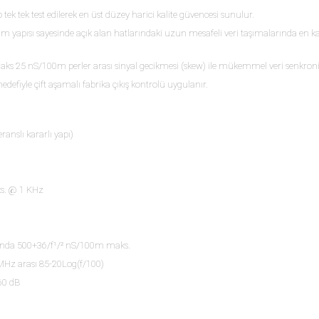
ek tek test edilerek en üst düzey harici kalite güvencesi sunulur.
ım yapısı sayesinde açık alan hatlarındaki uzun mesafeli veri taşımalarında en k
ks 25 nS/100m perler arası sinyal gecikmesi (skew) ile mükemmel veri senkron
 hedefiyle çift aşamalı fabrika çıkış kontrolü uygulanır.
nslı kararlı yapı)
. @ 1 KHz
ında 500+36/f¹/² nS/100m maks.
MHz arası 85-20Log(f/100)
60 dB