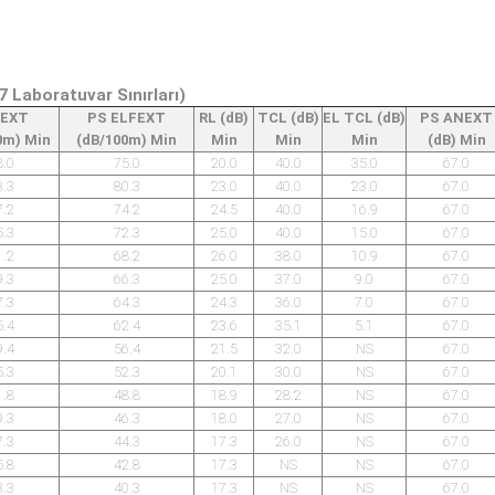
 Laboratuvar Sınırları)
FEXT
PS ELFEXT
RL (dB)
TCL (dB)
EL TCL (dB)
PS ANEXT
0m) Min
(dB/100m) Min
Min
Min
Min
(dB) Min
8.0
75.0
20.0
40.0
35.0
67.0
3.3
80.3
23.0
40.0
23.0
67.0
7.2
74.2
24.5
40.0
16.9
67.0
5.3
72.3
25.0
40.0
15.0
67.0
1.2
68.2
26.0
38.0
10.9
67.0
9.3
66.3
25.0
37.0
9.0
67.0
7.3
64.3
24.3
36.0
7.0
67.0
5.4
62.4
23.6
35.1
5.1
67.0
9.4
56.4
21.5
32.0
NS
67.0
5.3
52.3
20.1
30.0
NS
67.0
1.8
48.8
18.9
28.2
NS
67.0
9.3
46.3
18.0
27.0
NS
67.0
7.3
44.3
17.3
26.0
NS
67.0
5.8
42.8
17.3
NS
NS
67.0
3.3
40.3
17.3
NS
NS
67.0