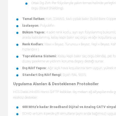
Ortak Dış Zırh:
Per folyolarıyla yakın temas halinde yerleştir
örgü (Braid Shielding).
Temel İletken:
Katı, 23AWG, tavlı çıplak bakır (Solid Bare Coppe
İzolasyon:
Polyolefin
Büküm Yapısı:
4 adet renk kodlu, ayrı ayrı folyolanmış bükümlü p
arada kablolanmış, kalay kaplı bakır saç örgü ve ağır koşullara uygu
Renk Kodları:
Mavi x Beyaz, Turuncu x Beyaz, Yeşil x Beyaz, Kah
hızlandırır.)
Topraklama Sistemi:
Kalay kaplı bakır saç örgü blendaj, per 
düzey şaseleme ve yıldırım koruma deşarjı desteği sunar.
Dış Kılıf Yapısı:
Ağır açık hava koşullarına tam uygun, yüksek me
Standart Dış Kılıf Rengi:
Siyah RAL 9005.
Uygulama Alanları & Desteklenen Protokoller
HCS DataLink 600 Harici S/FTP kablolar, dış mekan ağ altyapıların
eksiksiz destekler:
600 MHz’e kadar Broadband Dijital ve Analog CATV sinyal
SOHO ve tüm 4 perde çift simultane (aynı anda bağımsız) uygu