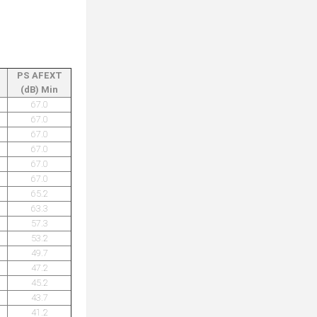
PS AFEXT
(dB) Min
67.0
67.0
67.0
67.0
67.0
67.0
65.2
63.3
57.3
53.2
49.7
47.2
45.2
43.7
41.2