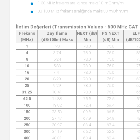
1-30 MHz frekans aralığında maks 10 mOhm/m
30-100 MHz frekans aralığında maks 30 mOhm/m
İletim Değerleri (Transmission Values - 600 MHz CAT 7
Frekans
Zayıflama
NEXT (dB)
PS NEXT
EL
(MHz)
(dB/100m) Maks
Min
(dB) Min
(dB/10
1
NS
78.0
75.0
7
4
3.74
78.0
75.0
8
8
5.24
78.0
75.0
7
10
5.86
78.0
75.0
7
16
7.41
78.0
75.0
7
20
8.29
78.0
75.0
6
25
9.29
78.0
75.0
6
31.25
10.41
78.0
75.0
6
62.5
14.88
75.5
72.5
5
100
19.02
72.4
69.4
5
150
23.56
69.8
66.8
5
200
27.47
67.9
64.9
4
250
30.97
66.4
63.4
4
300
34.19
65.2
62.2
4
400
40.01
63.4
60.4
4