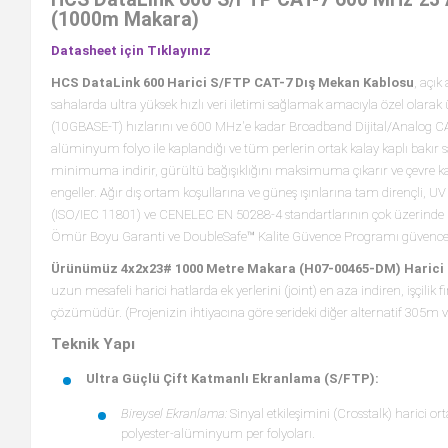
(1000m Makara)
Datasheet için Tıklayınız
HCS DataLink 600 Harici S/FTP CAT-7 Dış Mekan Kablosu
, açık
sahalarda ultra yüksek hızlı veri iletimi sağlamak amacıyla özel olara
(10GBASE-T) hızlarını ve 600 MHz'e kadar Broadband Dijital/Analog CATV s
alüminyum folyo ile kaplandığı ve tüm perlerin ortak kalay kaplı bakır s
minimuma indirir, gürültü bağışıklığını maksimuma çıkarır ve çevre k
engeller. Ağır dış ortam koşullarına ve güneş ışınlarına tam dirençli, UV
(ISO/IEC 11801) ve CENELEC EN 50288-4 standartlarının çok üzerinde
Ömür Boyu Garanti ve DoubleSafe™ Kalite Güvence Programı güvences
Ürünümüz 4x2x23# 1000 Metre Makara (H07-00465-DM) Harici P
uzun mesafeli harici hatlarda ek yerlerini (joint) en aza indiren, işçili
çözümüdür. (Projenizin ihtiyacına göre serideki diğer alternatif 305m 
Teknik Yapı
Ultra Güçlü Çift Katmanlı Ekranlama (S/FTP):
Bireysel Ekranlama:
Sinyal etkileşimini (Crosstalk) harici o
polyester-alüminyum per folyoları.