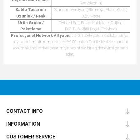
Reaksiyonlu)
Kablo Tasarımı
Standart Versiyon (Slim veya Flat değildir)
Uzunluk / Renk
0.25 Metre
Ürün Grubu /
Twisted Pair Patch Kablolar / Orijinal
Paketleme
DIGITUS Kilitli Poşet (Polybag)
Profesyonel Network Altyapısı:
DIGITUS® patch kablolar, sinyal
kayıplarını minimuma indiren %100 bakır (Cu) iletkeni ve mandal
korumalı endüstriyel tasarımıyla kesintisiz bir ağ deneyimi garanti
eder.
CONTACT INFO
INFORMATION
CUSTOMER SERVICE