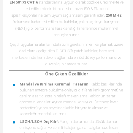
EN 50173 CAT 6
standartlarına uygun olarak titizlikle üretilmekte ve
test edilmektedir. Kablo tesisatınızın ISO & EN kanal
spesifikasyonlarına tam uyum sağlamasını garanti eder.
250 MHz
frekansına kadar test edilen bu kablolar, yakın uç sinyal karışması
(NEXT) gibi performans karakteristiği kriterlerinde mükemmel
sonuçlar sunar.
Çeşitli uygulama alanlarındaki tüm gereksinimleri karşılamak üzere
özel olarak geliştirilen DIGITUS® patch kablolar, hem veri
merkezlerinde hem de ofis ağlarında en üst düzey performansı ve
güvenliği bir arada sunar.
Öne Çıkan Özellikler
Mandal ve Kırılma Korumalı Tasarım:
Kablo başlıklarında
bulunan entegre bükülme önleyici kılıf (anti-kink grommet) ve
gerilim azaltıcı (strain relief) mekanizma, kablonun zarar
görmesini engeller. Ayrıca mandal koruyucu (latching lever
protection) yapısı sayesinde kablo bir yere takılmaz ve
konnektör mandalı kırılmaz.
LSZH/LSOH Dış Kılıf:
Yangın durumunda düşük duman
emisyonu sağlar ve zehirli halojen gazlar salgılamaz. İnsan