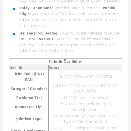
yoğunluğunun fazla olduğu alanlar için en güvenli yapıdadır.
Kolay Tanımlama:
Kablo başlıklarının üzerinde
uzunluk
bilgisi
yer alır. Ayrıca şeffaf kırmızı renkli konnektör tasarımı,
kablonun Kategori 6 olduğunu paneller arasında ilk bakışta
fark etmenizi sağlar.
Gelişmiş PoE Desteği:
Güçlü %100 bakır altyapısı sayesinde
PoE, PoE+ ve PoE++
(IEEE 802.3af; 3at; bt) standartlarını
destekleyerek IP kamera, access point ve VoIP telefonlara tek
kablo üzerinden enerji ve veri taşır.
Teknik Özellikler
Özellik
Detay
Ürün Kodu (PN) /
DK-1617-0025 / 4016032387534
EAN
CAT 6 Sınıf E (250 MHz) / ISO/IEC 11801,
Kategori / Standart
DIN EN 50173
Zırhlama Tipi
U-UTP (Zırhsız, Korumasız)
2x RJ45 (8P8C) Modüler Fiş, 1:1
Konnektör Tipi
Konfigürasyon
%100 Saf Bakır (Cu) / 4 x 2 AWG 26/7,
İç İletken Yapısı
Twisted Pair (Burgulu Çift)
LSZH / LSOH (Halojensiz, Düşük Duman
Dış Kılıf Malzemesi