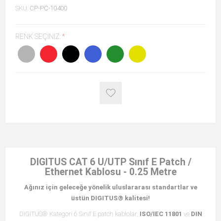
SKU:
CP-PC-10400
RENK SEÇINIZ:
*
DIGITUS CAT 6 U/UTP Sınıf E Patch /
Ethernet Kablosu - 0.25 Metre
Ağınız için geleceğe yönelik uluslararası standartlar ve
üstün DIGITUS® kalitesi!
DIGITUS® Kategori 6 Sınıf E patch kablolar,
ISO/IEC 11801
ve
DIN