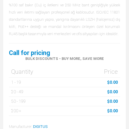
%100 saf bakır (Cu) iç iletkeni ve 250 MHz bant genişliğiyle yüksek
hızlı veri iletimi sağlayan profesyonel ağ kablosudur. ISO/IEC 11801
standartlarına uygun yapısı, yangına dayanıklı LSZH (halojensiz) dış
kılıfı, PoE++ desteği ve mandal kırılmasını önleyen özel korumalı
RJ45 başlık tasarımıyla veri merkezleri ve ofis altyapıları için idealdir.
Call for pricing
BULK DISCOUNTS - BUY MORE, SAVE MORE
Quantity
Price
1
-
19
$0.00
20
-
49
$0.00
50
-
199
$0.00
200
+
$0.00
Manufacturer:
DIGITUS