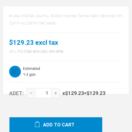
Aruba JH235A uyumlu, 40Gb/s hızında Twinax bakır teknolojili 3m
QSFP+ to QSFP+ DAC kablo.
$129.23 excl tax
SKU:
FO-CAB-40G-DAC-3M-ARB
Estimated
1-2 gün
ADET:
x
$129.23
=
$129.23
ADD TO CART