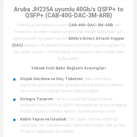
Aruba JH235A uyumlu 40Gb/s QSFP+ to
QSFP+ (CAB-40G-DAC-3M-ARB)
Fiber4u güvencesiyle sunulan
CAB-40G-DAC-3M-ARB
, veri
merkezleri ve sistem odaları içindeki kısa mesafe bağlantılar için
optimize edilmiş yüksek hızlı bir
40Gb/s Direct Attach Copper
(DAC)
kablodur. Aruba ekipmanlarınızla %100 uyumlu çalışan bu
tak-çalıştır çözüm, JH235A parça numarasının yerine doğrudan
kullanılabilir.
Yüksek Hızlı Bakır Bağlantı Avantajları
Düşük Gecikme ve Güç Tüketimi:
Bakır teknolojisi
sayesinde optik modüllere göre çok daha düşük güç tüketimi
ve minimum sinyal gecikmesi (latency) sağlar.
Entegre Tasarım:
Her iki ucunda fabrikasyon olarak
sonlandırılmış QSFP+ to QSFP+ konnektörleri ile ek transceiver
modül ihtiyacını ortadan kaldırır, maliyet avantajı sunar.
Kablo Yapısı ve Uzunluk:
DAC (Bakır Twinax) kablo tipi
üzerinden 3m mesafeye kadar stabil iletim sağlar. Raf içi (Top-
of-Rack) bağlantılar için idealdir.