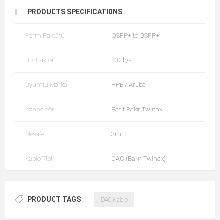
PRODUCTS SPECIFICATIONS
Form Faktörü
QSFP+ to QSFP+
Hız Faktörü
40Gb/s
Uyumlu Marka
HPE / Aruba
Konnektör
Pasif Bakır Twinax
Mesafe
3m
Kablo Tipi
DAC (Bakır Twinax)
PRODUCT TAGS
DAC Kablo