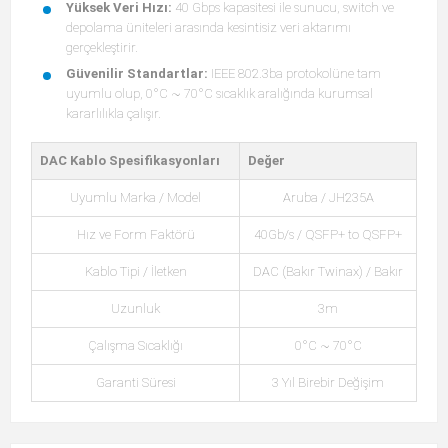
Yüksek Veri Hızı:
40 Gbps kapasitesi ile sunucu, switch ve
depolama üniteleri arasında kesintisiz veri aktarımı
gerçekleştirir.
Güvenilir Standartlar:
IEEE 802.3ba protokolüne tam
uyumlu olup, 0°C ~ 70°C sıcaklık aralığında kurumsal
kararlılıkla çalışır.
DAC Kablo Spesifikasyonları
Değer
Uyumlu Marka / Model
Aruba / JH235A
Hız ve Form Faktörü
40Gb/s / QSFP+ to QSFP+
Kablo Tipi / İletken
DAC (Bakır Twinax) / Bakır
Uzunluk
3m
Çalışma Sıcaklığı
0°C ~ 70°C
Garanti Süresi
3 Yıl Birebir Değişim