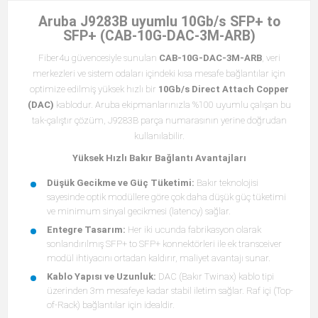
Aruba J9283B uyumlu 10Gb/s SFP+ to
SFP+ (CAB-10G-DAC-3M-ARB)
Fiber4u güvencesiyle sunulan
CAB-10G-DAC-3M-ARB
, veri
merkezleri ve sistem odaları içindeki kısa mesafe bağlantılar için
optimize edilmiş yüksek hızlı bir
10Gb/s Direct Attach Copper
(DAC)
kablodur. Aruba ekipmanlarınızla %100 uyumlu çalışan bu
tak-çalıştır çözüm, J9283B parça numarasının yerine doğrudan
kullanılabilir.
Yüksek Hızlı Bakır Bağlantı Avantajları
Düşük Gecikme ve Güç Tüketimi:
Bakır teknolojisi
sayesinde optik modüllere göre çok daha düşük güç tüketimi
ve minimum sinyal gecikmesi (latency) sağlar.
Entegre Tasarım:
Her iki ucunda fabrikasyon olarak
sonlandırılmış SFP+ to SFP+ konnektörleri ile ek transceiver
modül ihtiyacını ortadan kaldırır, maliyet avantajı sunar.
Kablo Yapısı ve Uzunluk:
DAC (Bakır Twinax) kablo tipi
üzerinden 3m mesafeye kadar stabil iletim sağlar. Raf içi (Top-
of-Rack) bağlantılar için idealdir.