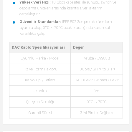
Yüksek Veri Hızı:
10 Gbps kapasitesi ile sunucu, switch ve
depolama üniteleri arasında kesintisiz veri aktarımı
gerçekleştirir.
Güvenilir Standartlar:
IEEE 802.3ae protokolüne tam
uyumlu olup, 0°C ~ 70°C sıcaklık aralığında kurumsal
kararlılıkla çalışır.
DAC Kablo Spesifikasyonları
Değer
Uyumlu Marka / Model
Aruba / J9283B
Hız ve Form Faktörü
10Gb/s / SFP+ to SFP+
Kablo Tipi / İletken
DAC (Bakır Twinax) / Bakır
Uzunluk
3m
Çalışma Sıcaklığı
0°C ~ 70°C
Garanti Süresi
3 Yıl Birebir Değişim