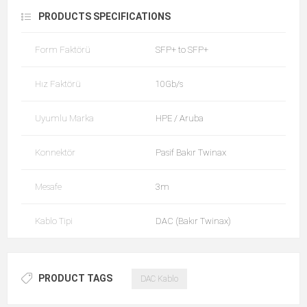
PRODUCTS SPECIFICATIONS
Form Faktörü
SFP+ to SFP+
Hız Faktörü
10Gb/s
Uyumlu Marka
HPE / Aruba
Konnektör
Pasif Bakır Twinax
Mesafe
3m
Kablo Tipi
DAC (Bakır Twinax)
PRODUCT TAGS
DAC Kablo