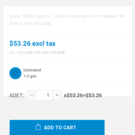
Aruba J9283B uyumlu, 10Gb/s hızında stabil iletim sağlayan 3m
SFP+ to SFP+ DAC kablo.
$53.26 excl tax
SKU:
FO-CAB-10G-DAC-3M-ARB
Estimated
1-2 gün
ADET:
x
$53.26
=
$53.26
ADD TO CART