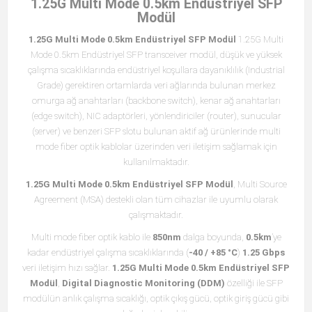
1.25G Multi Mode 0.5km Endüstriyel SFP
Modül
1.25G Multi Mode 0.5km Endüstriyel SFP Modül
1.25G Multi
Mode 0.5km Endüstriyel SFP transceiver modül, düşük ve yüksek
çalışma sıcaklıklarında endüstriyel koşullara dayanıklılık (Industrial
Grade) gerektiren ortamlarda veri ağlarında bulunan merkez
omurga ağ anahtarları (backbone switch), kenar ağ anahtarları
(edge switch), NIC adaptörleri, yönlendiriciler (router), sunucular
(server) ve benzeri SFP slotu bulunan aktif ağ ürünlerinde multi
mode fiber optik kablolar üzerinden veri iletişim sağlamak için
kullanılmaktadır.
1.25G Multi Mode 0.5km Endüstriyel SFP Modül
, Multi Source
Agreement (MSA) destekli olan tüm cihazlar ile uyumlu olarak
çalışmaktadır.
Multi mode fiber optik kablo ile
850nm
dalga boyunda,
0.5km
’ye
kadar endüstriyel çalışma sıcaklıklarında (
-40 / +85 °C
)
1.25 Gbps
veri iletişim hızı sağlar.
1.25G Multi Mode 0.5km Endüstriyel SFP
Modül
,
Digital Diagnostic Monitoring (DDM)
özelliği ile SFP
modülün anlık çalışma sıcaklığı, optik çıkış gücü, optik giriş gücü gibi