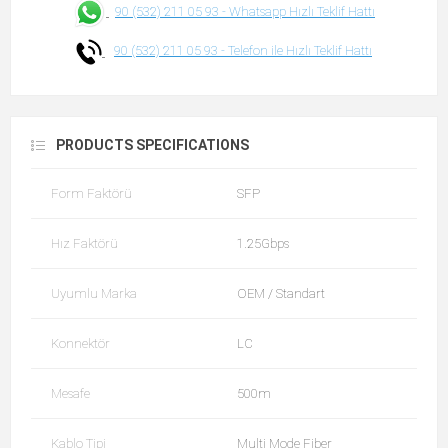
90 (532) 211 05 93 -
Whatsapp Hızlı Teklif Hattı
90 (532) 211 05 93 -
Telefon ile Hızlı Teklif Hattı
PRODUCTS SPECIFICATIONS
Form Faktörü
SFP
Hız Faktörü
1.25Gbps
Uyumlu Marka
OEM / Standart
Konnektör
LC
Mesafe
500m
Kablo Tipi
Multi Mode Fiber