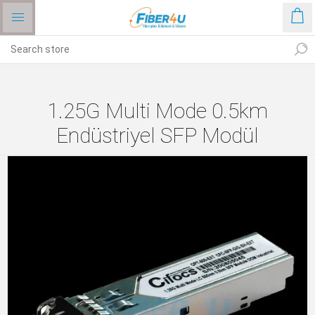
1.25G Multi Mode 0.5km
Endüstriyel SFP Modül