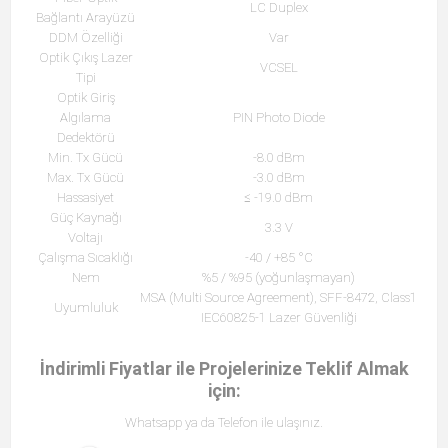
LC Duplex
Bağlantı Arayüzü
DDM Özelliği
Var
Optik Çıkış Lazer
VCSEL
Tipi
Optik Giriş
Algılama
PIN Photo Diode
Dedektörü
Min. Tx Gücü
-8.0 dBm
Max. Tx Gücü
-3.0 dBm
Hassasiyet
≤ -19.0 dBm
Güç Kaynağı
3.3 V
Voltajı
Çalışma Sıcaklığı
-40 / +85 °C
Nem
%5 / %95 (yoğunlaşmayan)
MSA (Multi Source Agreement), SFF-8472, Class1
Uyumluluk
IEC60825-1 Lazer Güvenliği
İndirimli Fiyatlar ile Projelerinize Teklif Almak
için:
Whatsapp ya da Telefon ile ulaşınız.