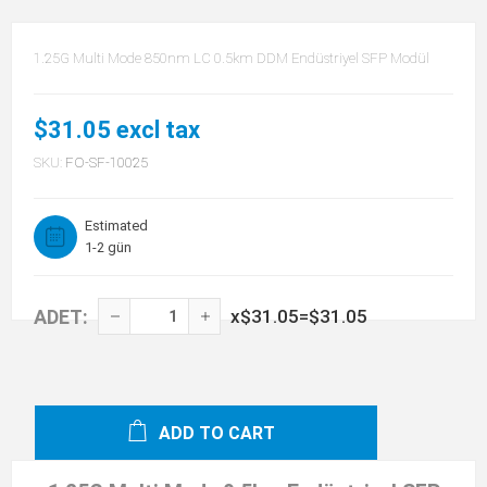
1.25G Multi Mode 850nm LC 0.5km DDM Endüstriyel SFP Modül
$31.05 excl tax
SKU:
FO-SF-10025
Estimated
1-2 gün
ADET:
x
$31.05
=
$31.05
ADD TO CART