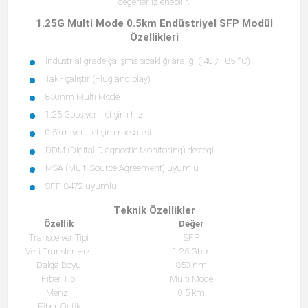
değerler izlenebilir.
1.25G Multi Mode 0.5km Endüstriyel SFP Modül
Özellikleri
Industrial grade çalışma sıcaklığı aralığı (-40 / +85 °C)
Tak - çalıştır (Plug and play)
850nm Multi Mode
1.25 Gbps veri iletişim hızı
0.5km veri iletişim mesafesi
DDM (Digital Diagnostic Monitoring) desteği
MSA (Multi Source Agreement) uyumlu
SFF-8472 uyumlu
Teknik Özellikler
Özellik
Değer
Transceiver Tipi
SFP
Veri Transfer Hızı
1.25 Gbps
Dalga Boyu
850 nm
Fiber Tipi
Multi Mode
Menzil
0.5 km
Fiber Optik